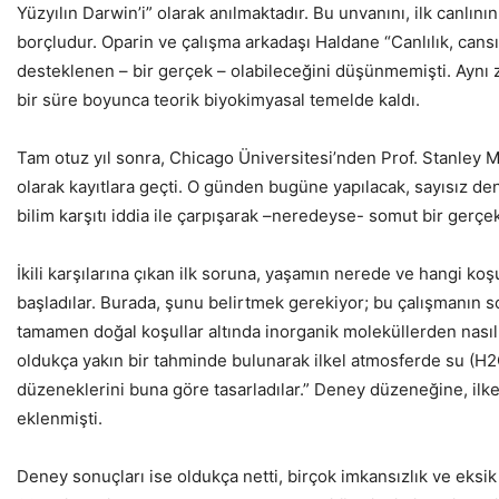
Yüzyılın Darwin’i” olarak anılmaktadır. Bu unvanını, ilk canlın
borçludur. Oparin ve çalışma arkadaşı Haldane “Canlılık, cansız
desteklenen – bir gerçek – olabileceğini düşünmemişti. Aynı 
bir süre boyunca teorik biyokimyasal temelde kaldı.
Tam otuz yıl sonra, Chicago Üniversitesi’nden Prof. Stanley Mi
olarak kayıtlara geçti. O günden bugüne yapılacak, sayısız d
bilim karşıtı iddia ile çarpışarak –neredeyse- somut bir gerçe
İkili karşılarına çıkan ilk soruna, yaşamın nerede ve hangi ko
başladılar. Burada, şunu belirtmek gerekiyor; bu çalışmanın so
tamamen doğal koşullar altında inorganik moleküllerden nasıl
oldukça yakın bir tahminde bulunarak ilkel atmosferde su (H
düzeneklerini buna göre tasarladılar.” Deney düzeneğine, ilkel a
eklenmişti.
Deney sonuçları ise oldukça netti, birçok imkansızlık ve eksik 