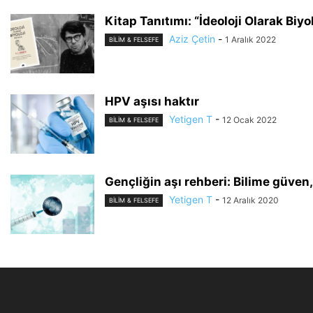
Kitap Tanıtımı: “İdeoloji Olarak Biyo
Aziz Çetin
-
1 Aralık 2022
BILIM & FELSEFE
HPV aşısı haktır
Yetigen T
-
12 Ocak 2022
BILIM & FELSEFE
Gençliğin aşı rehberi: Bilime güve
Yetigen T
-
12 Aralık 2020
BILIM & FELSEFE