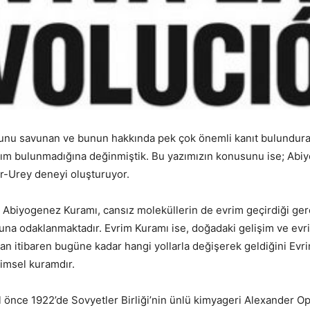
lduğunu savunan ve bunun hakkında pek çok önemli kanıt bulund
 ayrım bulunmadığına değinmiştik. Bu yazımızın konusunu ise; Abiy
er-Urey deneyi oluşturuyor.
 Abiyogenez Kuramı, cansız moleküllerin de evrim geçirdiği gerç
duğuna odaklanmaktadır. Evrim Kuramı ise, doğadaki gelişim ve ev
ktan itibaren bugüne kadar hangi yollarla değişerek geldiğini Evr
limsel kuramdır.
nce 1922’de Sovyetler Birliği’nin ünlü kimyageri Alexander Opari