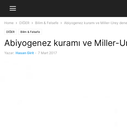
Home
DİĞER
Bilim & Felsefe
Abiyogenez kuramı ve Miller-Urey dene
DİĞER
Bilim & Felsefe
Abiyogenez kuramı ve Miller-U
Yazar:
Hasan Girit
-
7 Mart 2017