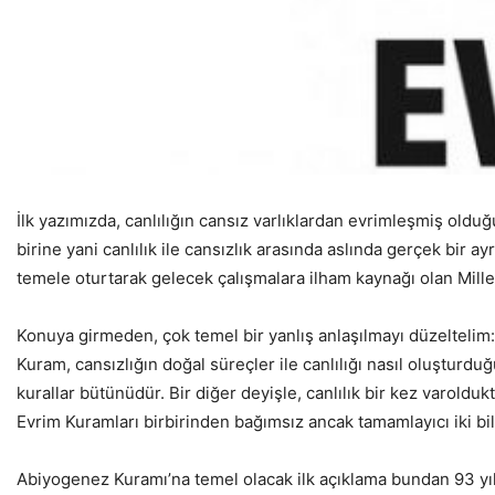
İlk yazımızda, canlılığın cansız varlıklardan evrimleşmiş o
birine yani canlılık ile cansızlık arasında aslında gerçek bir
temele oturtarak gelecek çalışmalara ilham kaynağı olan Mill
Konuya girmeden, çok temel bir yanlış anlaşılmayı düzeltelim:
Kuram, cansızlığın doğal süreçler ile canlılığı nasıl oluştur
kurallar bütünüdür. Bir diğer deyişle, canlılık bir kez varoldu
Evrim Kuramları birbirinden bağımsız ancak tamamlayıcı iki bi
Abiyogenez Kuramı’na temel olacak ilk açıklama bundan 93 yıl ö