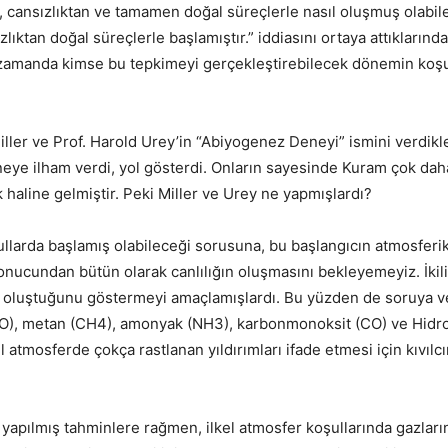
ın, cansızlıktan ve tamamen doğal süreçlerle nasıl oluşmuş olabile
lıktan doğal süreçlerle başlamıştır.” iddiasını ortaya attıklarınd
zamanda kimse bu tepkimeyi gerçekleştirebilecek dönemin koşulla
ller ve Prof. Harold Urey’in “Abiyogenez Deneyi” ismini verdikle
eneye ilham verdi, yol gösterdi. Onların sayesinde Kuram çok d
k haline gelmiştir. Peki Miller ve Urey ne yapmışlardı?
şullarda başlamış olabileceği sorusuna, bu başlangıcın atmosferi
nucundan bütün olarak canlılığın oluşmasını bekleyemeyiz. İkili,
 oluştuğunu göstermeyi amaçlamışlardı. Bu yüzden de soruya ver
2O), metan (CH4), amonyak (NH3), karbonmonoksit (CO) ve Hidroj
tmosferde çokça rastlanan yıldırımları ifade etmesi için kıvılcım 
yapılmış tahminlere rağmen, ilkel atmosfer koşullarında gazların 