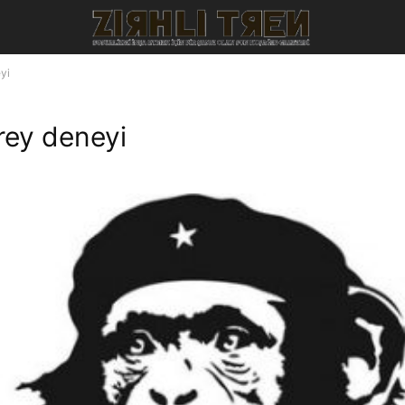
yi
rey deneyi