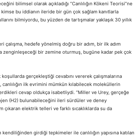
ceğini bilimsel olarak açıkladığı “Canlılığın Kökeni Teorisi”ne
a kimse bu iddianın ileride bir gün çok sağlam kanıtlarla
rını bilmiyordu, bu yüzden de tartışmalar yaklaşık 30 yıllık
ri çalışma, hedefe yönelmiş doğru bir adım, bir ilk adım
aha zenginleşeceği bir zemine oturmuş, bugüne kadar pek çok
k koşullarda gerçekleştiği cevabını vererek çalışmalarına
 canlılığın ilk evrimini mümkün kılabilecek moleküllerin
dikleri cevap oldukça isabetliydi. “Miller ve Urey, gerçeğe
en (H2) bulunabileceğini ileri sürdüler ve deney
çıkaran elektrik telleri ve farklı sıcaklıklarda su da
kendiliğinden girdiği tepkimeler ile canlılığın yapısına katılan