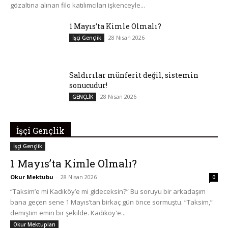
gözaltına alınan filo katılımcıları işkenceyle...
1 Mayıs’ta Kimle Olmalı?
28 Nisan 2026
İşçi Gençlik
Saldırılar münferit değil, sistemin
sonucudur!
28 Nisan 2026
GENÇLİK
İşçi Gençlik
İşçi Gençlik
1 Mayıs’ta Kimle Olmalı?
Okur Mektubu
-
28 Nisan 2026
0
“Taksim’e mi Kadıköy’e mi gideceksin?” Bu soruyu bir arkadaşım
bana geçen sene 1 Mayıs’tan birkaç gün önce sormuştu. “Taksim,”
demiştim emin bir şekilde. Kadıköy'e...
Okur Mektupları