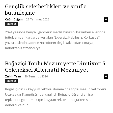
Gençlik seferberlikleri ve sınıfla
bütünleşme
Çağrı Doğan
-
27 Temmuz 2026
0
Manset
2024 yazında Kenyalı gençlerin meclis binasını basarken ellerinde
tuttukları pankartlarda yer alan “Lidersiz, Kabilesiz, Korkusuz”
yazısı, aslında sadece Nairobi’nin değil Dakka’dan Lima’ya,
Rabat’tan Katmandu’ya...
Boğaziçi Toplu Mezuniyette Diretiyor: 5.
Geleneksel Alternatif Mezuniyet
Zırhlı Tren
-
10 Temmuz 2026
0
Manset
Boğaziçi'nin ilk kayyum rektörü döneminde toplu mezuniyet töreni
Uçaksavar Kampüsü'nde yapılırdı. Boğaziçi öğrencileri ise
tepkilerini göstermek için kayyum rektör konuşurken sırtlarını
dönerdi ve bunu...