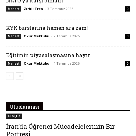
NATO’ya karşı olmalı?
Zırhlı Tren
-
3 Temmuz 2026
Manset
0
KYK burslarına hemen ara zam!
Okur Mektubu
-
2 Temmuz 2026
Manset
0
Eğitimin piyasalaşmasına hayır
Okur Mektubu
-
1 Temmuz 2026
Manset
0
Uluslararası
GENÇLİK
İran’da Öğrenci Mücadelelerinin Bir
Portresi