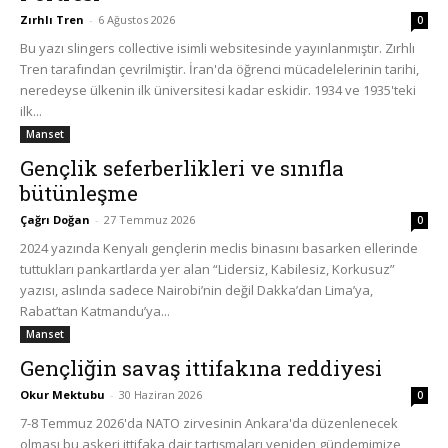
Zırhlı Tren
-
6 Ağustos 2026
0
Bu yazı slingers collective isimli websitesinde yayınlanmıştır. Zırhlı
Tren tarafından çevrilmiştir. İran'da öğrenci mücadelelerinin tarihi,
neredeyse ülkenin ilk üniversitesi kadar eskidir. 1934 ve 1935'teki
ilk...
Manset
Gençlik seferberlikleri ve sınıfla
bütünleşme
Çağrı Doğan
-
27 Temmuz 2026
0
2024 yazında Kenyalı gençlerin meclis binasını basarken ellerinde
tuttukları pankartlarda yer alan “Lidersiz, Kabilesiz, Korkusuz”
yazısı, aslında sadece Nairobi’nin değil Dakka’dan Lima’ya,
Rabat’tan Katmandu’ya...
Manset
Gençliğin savaş ittifakına reddiyesi
Okur Mektubu
-
30 Haziran 2026
0
7-8 Temmuz 2026'da NATO zirvesinin Ankara'da düzenlenecek
olması bu askeri ittifaka dair tartışmaları yeniden gündemimize