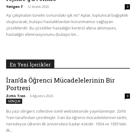
Yetigen T
-
12 Aralık 2020
0
Aşı çalışmaları tünelin sonundaki ışık mı? Aşılar, toplumsal bağışıklık
oluşturarak, bulaşıcı hastalıklardan korunmamızı sağlayan
çözeltilerdir. Bu çözeltiler hastalığın kontrol altına alınmasını,
hastalığın eliminasyonunu (bulaşıcı bir...
En Yeni İçerikler
İran’da Öğrenci Mücadelelerinin Bir
Portresi
Zırhlı Tren
-
6 Ağustos 2026
0
GENÇLİK
Bu yazı slingers collective isimli websitesinde yayınlanmıştır. Zırhlı
Tren tarafından çevrilmiştir. İran'da öğrenci mücadelelerinin tarihi,
neredeyse ülkenin ilk üniversitesi kadar eskidir. 1934 ve 1935'teki
ilk...