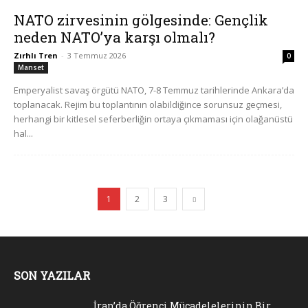
NATO zirvesinin gölgesinde: Gençlik
neden NATO’ya karşı olmalı?
Zırhlı Tren
-
3 Temmuz 2026
0
Manset
Emperyalist savaş örgütü NATO, 7-8 Temmuz tarihlerinde Ankara’da
toplanacak. Rejim bu toplantının olabildiğince sorunsuz geçmesi,
herhangi bir kitlesel seferberliğin ortaya çıkmaması için olağanüstü
hal...
1
2
3
SON YAZILAR
İran’da Öğrenci Mücadelelerinin Bir