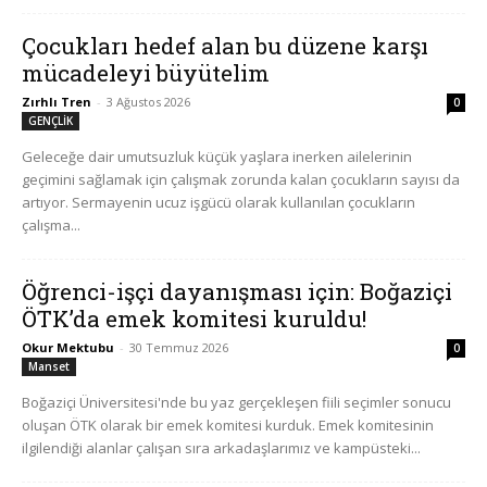
Çocukları hedef alan bu düzene karşı
mücadeleyi büyütelim
Zırhlı Tren
-
3 Ağustos 2026
0
GENÇLİK
Geleceğe dair umutsuzluk küçük yaşlara inerken ailelerinin
geçimini sağlamak için çalışmak zorunda kalan çocukların sayısı da
artıyor. Sermayenin ucuz işgücü olarak kullanılan çocukların
çalışma...
Öğrenci-işçi dayanışması için: Boğaziçi
ÖTK’da emek komitesi kuruldu!
Okur Mektubu
-
30 Temmuz 2026
0
Manset
Boğaziçi Üniversitesi'nde bu yaz gerçekleşen fiili seçimler sonucu
oluşan ÖTK olarak bir emek komitesi kurduk. Emek komitesinin
ilgilendiği alanlar çalışan sıra arkadaşlarımız ve kampüsteki...