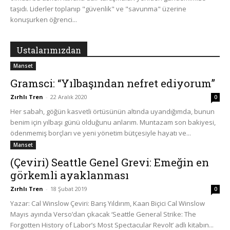
taşıdı. Liderler toplanıp "güvenlik" ve "savunma" üzerine
konuşurken öğrenci...
Ustalarımızdan
Manset
Gramsci: “Yılbaşından nefret ediyorum”
Zırhlı Tren
-
22 Aralık 2020
0
Her sabah, göğün kasvetli örtüsünün altında uyandığımda, bunun
benim için yılbaşı günü olduğunu anlarım. Muntazam son bakiyesi,
ödenmemiş borçları ve yeni yönetim bütçesiyle hayatı ve...
Manset
(Çeviri) Seattle Genel Grevi: Emeğin en
görkemli ayaklanması
Zırhlı Tren
-
18 Şubat 2019
0
Yazar: Cal Winslow Çeviri: Barış Yıldırım, Kaan Biçici Cal Winslow
Mayıs ayında Verso’dan çıkacak ‘Seattle General Strike: The
Forgotten History of Labor’s Most Spectacular Revolt’ adlı kitabın...