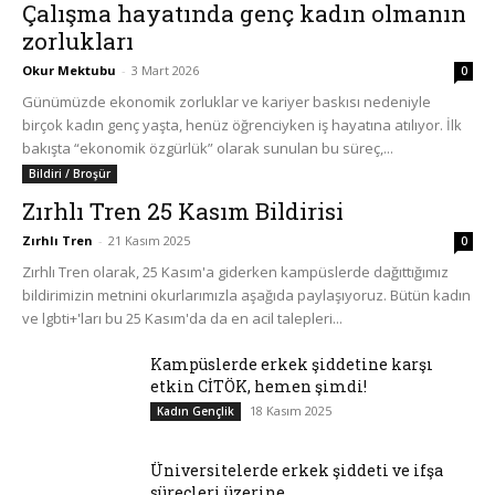
Çalışma hayatında genç kadın olmanın
zorlukları
Okur Mektubu
-
3 Mart 2026
0
Günümüzde ekonomik zorluklar ve kariyer baskısı nedeniyle
birçok kadın genç yaşta, henüz öğrenciyken iş hayatına atılıyor. İlk
bakışta “ekonomik özgürlük” olarak sunulan bu süreç,...
Bildiri / Broşür
Zırhlı Tren 25 Kasım Bildirisi
Zırhlı Tren
-
21 Kasım 2025
0
Zırhlı Tren olarak, 25 Kasım'a giderken kampüslerde dağıttığımız
bildirimizin metnini okurlarımızla aşağıda paylaşıyoruz. Bütün kadın
ve lgbti+'ları bu 25 Kasım'da da en acil talepleri...
Kampüslerde erkek şiddetine karşı
etkin CİTÖK, hemen şimdi!
18 Kasım 2025
Kadın Gençlik
Üniversitelerde erkek şiddeti ve ifşa
süreçleri üzerine