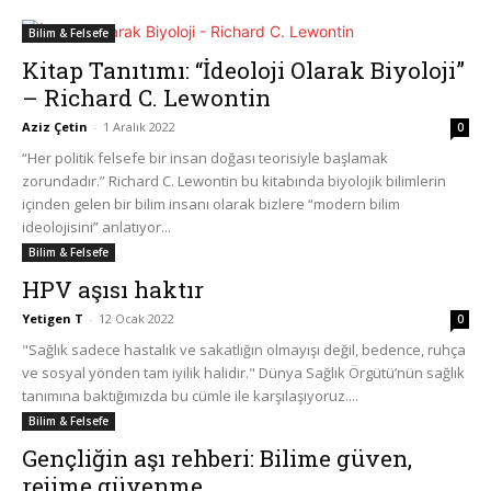
Bilim & Felsefe
Kitap Tanıtımı: “İdeoloji Olarak Biyoloji”
– Richard C. Lewontin
Aziz Çetin
-
1 Aralık 2022
0
“Her politik felsefe bir insan doğası teorisiyle başlamak
zorundadır.” Richard C. Lewontin bu kitabında biyolojik bilimlerin
içinden gelen bir bilim insanı olarak bizlere “modern bilim
ideolojisini” anlatıyor...
Bilim & Felsefe
HPV aşısı haktır
Yetigen T
-
12 Ocak 2022
0
"Sağlık sadece hastalık ve sakatlığın olmayışı değil, bedence, ruhça
ve sosyal yönden tam iyilik halidir." Dünya Sağlık Örgütü’nün sağlık
tanımına baktığımızda bu cümle ile karşılaşıyoruz....
Bilim & Felsefe
Gençliğin aşı rehberi: Bilime güven,
rejime güvenme