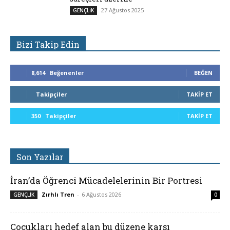
27 Ağustos 2025
GENÇLİK
Bizi Takip Edin
8,614
Beğenenler
BEĞEN
Takipçiler
TAKIP ET
350
Takipçiler
TAKIP ET
Son Yazılar
İran’da Öğrenci Mücadelelerinin Bir Portresi
Zırhlı Tren
-
6 Ağustos 2026
GENÇLİK
0
Çocukları hedef alan bu düzene karşı