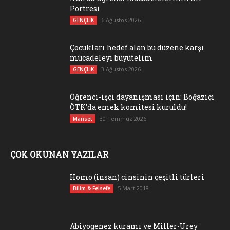
Portresi
6 Ağustos 2026
GENÇLİK
Çocukları hedef alan bu düzene karşı
mücadeleyi büyütelim
3 Ağustos 2026
GENÇLİK
Öğrenci-işçi dayanışması için: Boğaziçi
ÖTK’da emek komitesi kuruldu!
30 Temmuz 2026
Manset
ÇOK OKUNAN YAZILAR
Homo (insan) cinsinin çeşitli türleri
5 Mart 2018
Bilim & Felsefe
Abiyogenez kuramı ve Miller-Urey