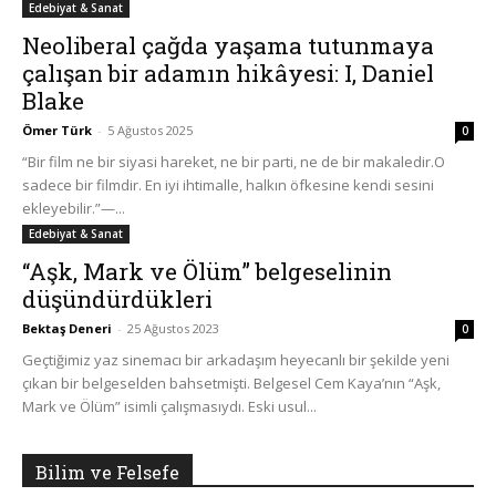
Edebiyat & Sanat
Neoliberal çağda yaşama tutunmaya
çalışan bir adamın hikâyesi: I, Daniel
Blake
Ömer Türk
-
5 Ağustos 2025
0
“Bir film ne bir siyasi hareket, ne bir parti, ne de bir makaledir.O
sadece bir filmdir. En iyi ihtimalle, halkın öfkesine kendi sesini
ekleyebilir.”—...
Edebiyat & Sanat
“Aşk, Mark ve Ölüm” belgeselinin
düşündürdükleri
Bektaş Deneri
-
25 Ağustos 2023
0
Geçtiğimiz yaz sinemacı bir arkadaşım heyecanlı bir şekilde yeni
çıkan bir belgeselden bahsetmişti. Belgesel Cem Kaya’nın “Aşk,
Mark ve Ölüm” isimli çalışmasıydı. Eski usul...
Bilim ve Felsefe