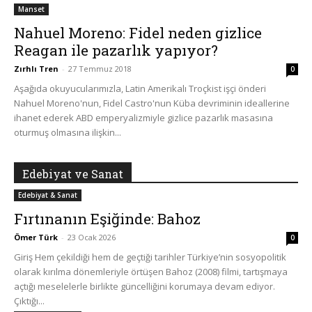
Manset
Nahuel Moreno: Fidel neden gizlice
Reagan ile pazarlık yapıyor?
Zırhlı Tren
-
27 Temmuz 2018
0
Aşağıda okuyucularımızla, Latin Amerikalı Troçkist işçi önderi
Nahuel Moreno'nun, Fidel Castro'nun Küba devriminin ideallerine
ihanet ederek ABD emperyalizmiyle gizlice pazarlık masasına
oturmuş olmasına ilişkin...
Edebiyat ve Sanat
Edebiyat & Sanat
Fırtınanın Eşiğinde: Bahoz
Ömer Türk
-
23 Ocak 2026
0
Giriş Hem çekildiği hem de geçtiği tarihler Türkiye’nin sosyopolitik
olarak kırılma dönemleriyle örtüşen Bahoz (2008) filmi, tartışmaya
açtığı meselelerle birlikte güncelliğini korumaya devam ediyor.
Çıktığı...