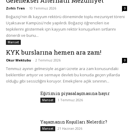
Geleneksel Alternatif Mezuniyet
Zırhlı Tren
-
10 Temmuz 2026
0
Boğaziçi'nin ilk kayyum rektörü döneminde toplu mezuniyet töreni
Uçaksavar Kampüsü'nde yapılırdı. Boğaziçi öğrencileri ise
tepkilerini göstermek için kayyum rektör konuşurken sırtlarını
dönerdi ve bunu...
Manset
KYK burslarına hemen ara zam!
Okur Mektubu
-
2 Temmuz 2026
0
Temmuz ayının gelmesiyle asgari ücrete ara zam konusundaki
beklentiler artıyor ve sermaye devleti bu konuda geçen yıllarda
olduğu gibi sessizliğini koruyor. Emekçilere açlık sınırının...
Eğitimin piyasalaşmasına hayır
1 Temmuz 2026
Manset
Yaşamanın Koşulları Nelerdir?
21 Haziran 2026
Manset