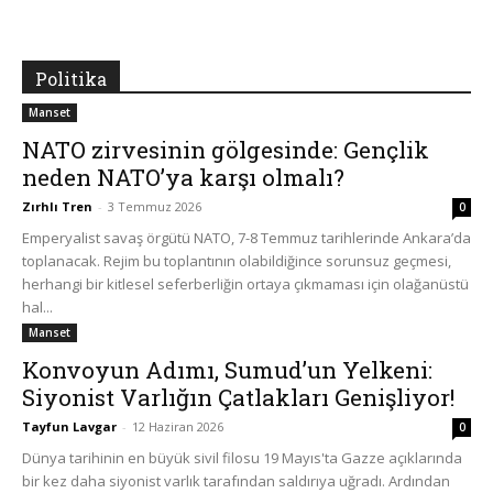
Politika
Manset
NATO zirvesinin gölgesinde: Gençlik
neden NATO’ya karşı olmalı?
Zırhlı Tren
-
3 Temmuz 2026
0
Emperyalist savaş örgütü NATO, 7-8 Temmuz tarihlerinde Ankara’da
toplanacak. Rejim bu toplantının olabildiğince sorunsuz geçmesi,
herhangi bir kitlesel seferberliğin ortaya çıkmaması için olağanüstü
hal...
Manset
Konvoyun Adımı, Sumud’un Yelkeni:
Siyonist Varlığın Çatlakları Genişliyor!
Tayfun Lavgar
-
12 Haziran 2026
0
Dünya tarihinin en büyük sivil filosu 19 Mayıs'ta Gazze açıklarında
bir kez daha siyonist varlık tarafından saldırıya uğradı. Ardından