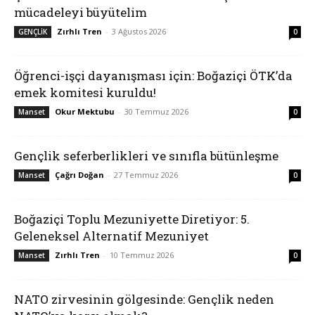
mücadeleyi büyütelim
Zırhlı Tren
-
3 Ağustos 2026
GENÇLİK
0
Öğrenci-işçi dayanışması için: Boğaziçi ÖTK’da
emek komitesi kuruldu!
Okur Mektubu
-
30 Temmuz 2026
Manset
0
Gençlik seferberlikleri ve sınıfla bütünleşme
Çağrı Doğan
-
27 Temmuz 2026
Manset
0
Boğaziçi Toplu Mezuniyette Diretiyor: 5.
Geleneksel Alternatif Mezuniyet
Zırhlı Tren
-
10 Temmuz 2026
Manset
0
NATO zirvesinin gölgesinde: Gençlik neden