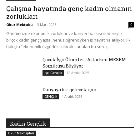
Çalışma hayatında genç kadın olmanın
zorlukları
Okur Mektubu
-
3 Mart 2026
0
Günümüzde ekonomik zorluklar ve kariyer baskısı nedeniyle
birçok kadın genç yaşta, henüz öğrenciyken iş hayatına atılıyor. İlk
bakışta “ekonomik özgürlük” olarak sunulan bu süreç,...
Çocuk İşçi Ölümleri Artarken MESEM
Sömürüsü Büyüyor
12 Aralık 2025
İşçi Gençlik
Dünyaya bir gelecek için…
4 Aralık 2025
GENÇLİK
Kadın Gençlik
Okur Mektupları