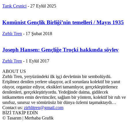
Tarık Çeşnici
-
27 Eylül 2025
Komünist Gençlik Birliği’nin temelleri / Mayıs 1935
Zırhlı Tren
-
17 Şubat 2018
Joseph Hansen: Gençliğe Troçki hakkında söylev
Zırhlı Tren
-
1 Eylül 2017
ABOUT US
Zırhlı Tren, yeryüzündeki ilk işçi devletinin bir sembolüydü.
Erişilmez denilen yerlere ulaşıyor, acil sorunlara kolektif bir yanıt
oluyor, organize ediyor, eksikleri tamamlıyor, gerçekleştirilemez
denilenleri, gerçekleştiriyordu. Yedeğinde daima, gidilecek
istikametten emin devrimciler, sağlam bir yöntem, kolektif bir ruh ve
sınıfsız, sınırsız ve sömürüsüz bir dünya özlemi taşımaktaydı…
Contact us:
zirhlitren@gmail.com
BİZİ TAKİP EDİN
© Tasarım | Merhaba Grafik