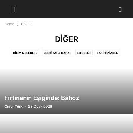
Home
DİĞER
DİĞER
BILIM & FELSEFE
EDEBIYAT & SANAT
EKOLOJI
TARIHIMIZDEN
Fırtınanın Eşiğinde: Bahoz
Ömer Türk
-
23 Ocak 2026