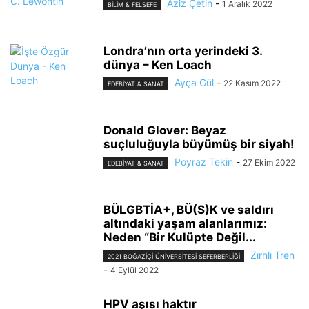
Aziz Çetin
-
1 Aralık 2022
BILIM & FELSEFE
Londra’nın orta yerindeki 3.
dünya – Ken Loach
Ayça Gül
-
22 Kasım 2022
EDEBIYAT & SANAT
Donald Glover: Beyaz
suçluluğuyla büyümüş bir siyah!
Poyraz Tekin
-
27 Ekim 2022
EDEBIYAT & SANAT
BÜLGBTİA+, BÜ(S)K ve saldırı
altındaki yaşam alanlarımız:
Neden “Bir Kulüpte Değil...
Zırhlı Tren
2021 BOĞAZIÇI ÜNIVERSITESI SEFERBERLIĞI
-
4 Eylül 2022
HPV aşısı haktır