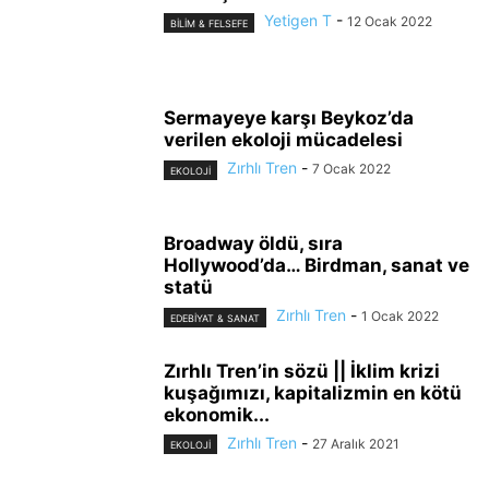
Yetigen T
-
12 Ocak 2022
BILIM & FELSEFE
Sermayeye karşı Beykoz’da
verilen ekoloji mücadelesi
Zırhlı Tren
-
7 Ocak 2022
EKOLOJI
Broadway öldü, sıra
Hollywood’da… Birdman, sanat ve
statü
Zırhlı Tren
-
1 Ocak 2022
EDEBIYAT & SANAT
Zırhlı Tren’in sözü || İklim krizi
kuşağımızı, kapitalizmin en kötü
ekonomik...
Zırhlı Tren
-
27 Aralık 2021
EKOLOJI