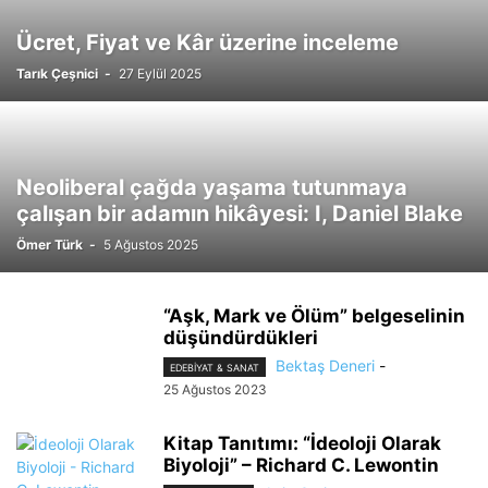
Ücret, Fiyat ve Kâr üzerine inceleme
Tarık Çeşnici
-
27 Eylül 2025
Neoliberal çağda yaşama tutunmaya
çalışan bir adamın hikâyesi: I, Daniel Blake
Ömer Türk
-
5 Ağustos 2025
“Aşk, Mark ve Ölüm” belgeselinin
düşündürdükleri
Bektaş Deneri
-
EDEBIYAT & SANAT
25 Ağustos 2023
Kitap Tanıtımı: “İdeoloji Olarak
Biyoloji” – Richard C. Lewontin