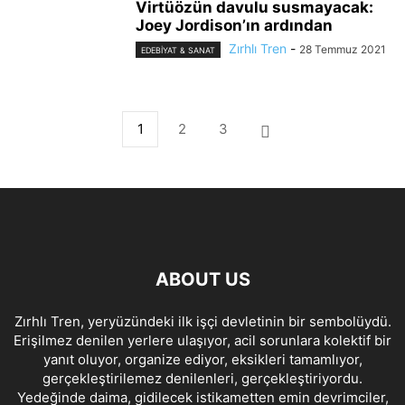
Virtüözün davulu susmayacak:
Joey Jordison’ın ardından
Zırhlı Tren
-
28 Temmuz 2021
EDEBIYAT & SANAT
1
2
3
ABOUT US
Zırhlı Tren, yeryüzündeki ilk işçi devletinin bir sembolüydü.
Erişilmez denilen yerlere ulaşıyor, acil sorunlara kolektif bir
yanıt oluyor, organize ediyor, eksikleri tamamlıyor,
gerçekleştirilemez denilenleri, gerçekleştiriyordu.
Yedeğinde daima, gidilecek istikametten emin devrimciler,