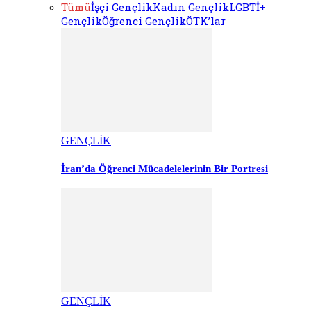
Tümü
İşçi Gençlik
Kadın Gençlik
LGBTİ+
Gençlik
Öğrenci Gençlik
ÖTK’lar
GENÇLİK
İran’da Öğrenci Mücadelelerinin Bir Portresi
GENÇLİK