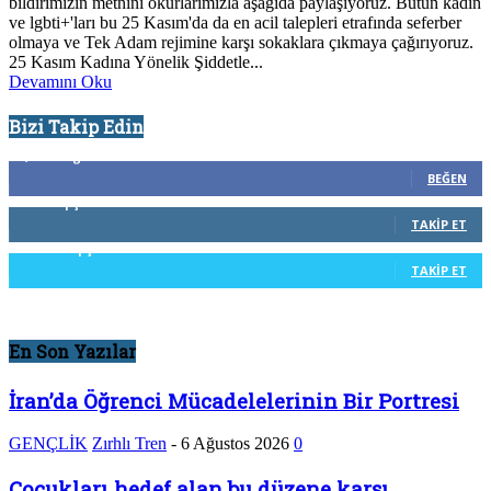
bildirimizin metnini okurlarımızla aşağıda paylaşıyoruz. Bütün kadın
ve lgbti+'ları bu 25 Kasım'da da en acil talepleri etrafında seferber
olmaya ve Tek Adam rejimine karşı sokaklara çıkmaya çağırıyoruz.
25 Kasım Kadına Yönelik Şiddetle...
Devamını Oku
Bizi Takip Edin
8,614
Beğenenler
BEĞEN
0
Takipçiler
TAKIP ET
350
Takipçiler
TAKIP ET
En Son Yazılar
İran’da Öğrenci Mücadelelerinin Bir Portresi
GENÇLİK
Zırhlı Tren
-
6 Ağustos 2026
0
Çocukları hedef alan bu düzene karşı