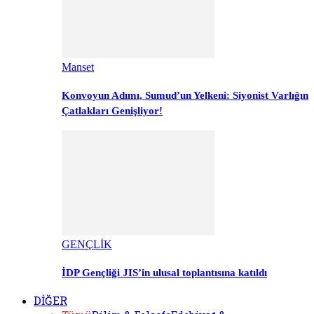
Manset
Konvoyun Adımı, Sumud’un Yelkeni: Siyonist Varlığın
Çatlakları Genişliyor!
GENÇLİK
İDP Gençliği JIS’in ulusal toplantısına katıldı
DİĞER