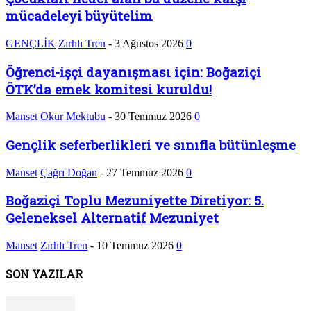
mücadeleyi büyütelim
GENÇLİK
Zırhlı Tren
-
3 Ağustos 2026
0
Öğrenci-işçi dayanışması için: Boğaziçi
ÖTK’da emek komitesi kuruldu!
Manset
Okur Mektubu
-
30 Temmuz 2026
0
Gençlik seferberlikleri ve sınıfla bütünleşme
Manset
Çağrı Doğan
-
27 Temmuz 2026
0
Boğaziçi Toplu Mezuniyette Diretiyor: 5.
Geleneksel Alternatif Mezuniyet
Manset
Zırhlı Tren
-
10 Temmuz 2026
0
SON YAZILAR