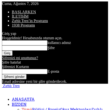
Cuma, Ağustos 7, 2026
BAŞLARKEN
İLETİŞİM
Zırhlı Tren’in Programı
1938 Programı
Giriş yap
Hoşgeldiniz! Hesabınızda oturum açın.
kullanıcı adınız
Şifre
Şifrenizi mi unuttunuz?
Şifre hatırlat
Şifrenizi Kurtarın
E-posta
Email adresine yeni bir şifre gönderilecek.
Zırhlı Tren
ANASAYFA
BİZDEN
Tümü
Bildiri / Broşür
Okur Mektupları
Zırhlı