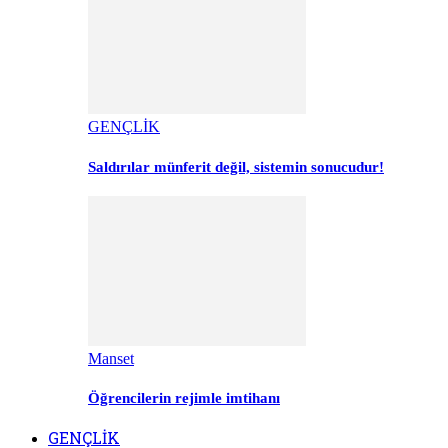
GENÇLİK
Saldırılar münferit değil, sistemin sonucudur!
Manset
Öğrencilerin rejimle imtihanı
GENÇLİK