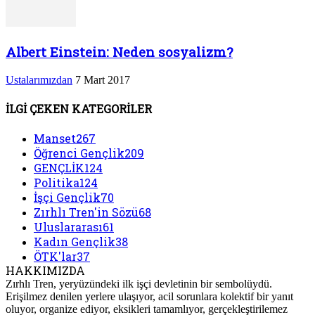
Albert Einstein: Neden sosyalizm?
Ustalarımızdan
7 Mart 2017
İLGİ ÇEKEN KATEGORİLER
Manset
267
Öğrenci Gençlik
209
GENÇLİK
124
Politika
124
İşçi Gençlik
70
Zırhlı Tren'in Sözü
68
Uluslararası
61
Kadın Gençlik
38
ÖTK'lar
37
HAKKIMIZDA
Zırhlı Tren, yeryüzündeki ilk işçi devletinin bir sembolüydü.
Erişilmez denilen yerlere ulaşıyor, acil sorunlara kolektif bir yanıt
oluyor, organize ediyor, eksikleri tamamlıyor, gerçekleştirilemez