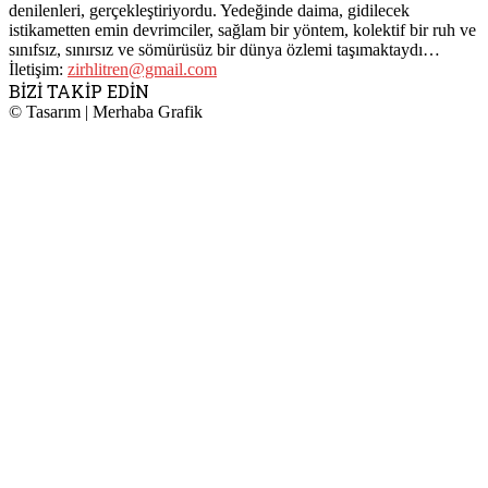
denilenleri, gerçekleştiriyordu. Yedeğinde daima, gidilecek
istikametten emin devrimciler, sağlam bir yöntem, kolektif bir ruh ve
sınıfsız, sınırsız ve sömürüsüz bir dünya özlemi taşımaktaydı…
İletişim:
zirhlitren@gmail.com
BİZİ TAKİP EDİN
© Tasarım | Merhaba Grafik