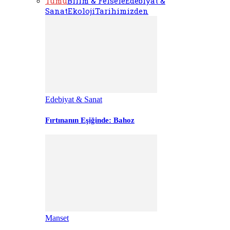
Tümü
Bilim & Felsefe
Edebiyat &
Sanat
Ekoloji
Tarihimizden
Edebiyat & Sanat
Fırtınanın Eşiğinde: Bahoz
Manset