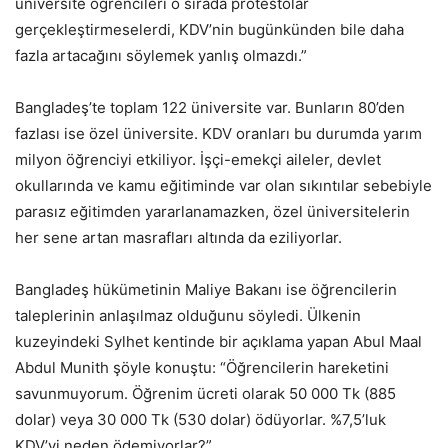
üniversite öğrencileri o sırada protestolar
gerçekleştirmeselerdi, KDV’nin bugünkünden bile daha
fazla artacağını söylemek yanlış olmazdı.”
Bangladeş’te toplam 122 üniversite var. Bunların 80’den
fazlası ise özel üniversite. KDV oranları bu durumda yarım
milyon öğrenciyi etkiliyor. İşçi-emekçi aileler, devlet
okullarında ve kamu eğitiminde var olan sıkıntılar sebebiyle
parasız eğitimden yararlanamazken, özel üniversitelerin
her sene artan masrafları altında da eziliyorlar.
Bangladeş hükümetinin Maliye Bakanı ise öğrencilerin
taleplerinin anlaşılmaz olduğunu söyledi. Ülkenin
kuzeyindeki Sylhet kentinde bir açıklama yapan Abul Maal
Abdul Munith şöyle konuştu: “Öğrencilerin hareketini
savunmuyorum. Öğrenim ücreti olarak 50 000 Tk (885
dolar) veya 30 000 Tk (530 dolar) ödüyorlar. %7,5’luk
KDV’yi neden ödemiyorlar?”