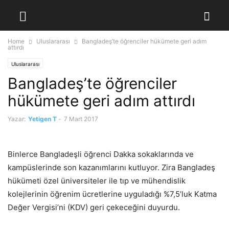
Home
Uluslararası
Bangladeş’te öğrenciler hükümete geri adım
attırdı
Uluslararası
Bangladeş’te öğrenciler
hükümete geri adım attırdı
Yazar:
Yetigen T
-
7 Mart 2017
Binlerce Bangladeşli öğrenci Dakka sokaklarında ve
kampüslerinde son kazanımlarını kutluyor. Zira Bangladeş
hükümeti özel üniversiteler ile tıp ve mühendislik
kolejlerinin öğrenim ücretlerine uyguladığı %7,5’luk Katma
Değer Vergisi’ni (KDV) geri çekeceğini duyurdu.