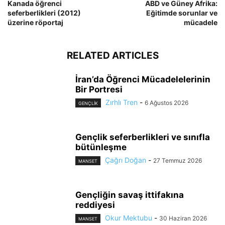
Kanada öğrenci
ABD ve Güney Afrika:
seferberlikleri (2012)
Eğitimde sorunlar ve
üzerine röportaj
mücadele
RELATED ARTICLES
İran’da Öğrenci Mücadelelerinin
Bir Portresi
Zırhlı Tren
-
6 Ağustos 2026
GENÇLİK
Gençlik seferberlikleri ve sınıfla
bütünleşme
Çağrı Doğan
-
27 Temmuz 2026
MANSET
Gençliğin savaş ittifakına
reddiyesi
Okur Mektubu
-
30 Haziran 2026
MANSET