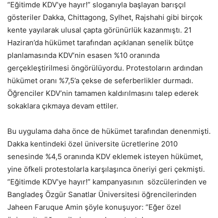
“Eğitimde KDV’ye hayır!” sloganıyla başlayan barışçıl
gösteriler Dakka, Chittagong, Sylhet, Rajshahi gibi birçok
kente yayılarak ulusal çapta görünürlük kazanmıştı. 21
Haziran’da hükümet tarafından açıklanan senelik bütçe
planlamasında KDV’nin esasen %10 oranında
gerçekleştirilmesi öngörülüyordu. Protestoların ardından
hükümet oranı %7,5’a çekse de seferberlikler durmadı.
Öğrenciler KDV’nin tamamen kaldırılmasını talep ederek
sokaklara çıkmaya devam ettiler.
Bu uygulama daha önce de hükümet tarafından denenmişti.
Dakka kentindeki özel üniversite ücretlerine 2010
senesinde %4,5 oranında KDV eklemek isteyen hükümet,
yine öfkeli protestolarla karşılaşınca öneriyi geri çekmişti.
“Eğitimde KDV’ye hayır!” kampanyasının sözcülerinden ve
Bangladeş Özgür Sanatlar Üniversitesi öğrencilerinden
Jaheen Faruque Amin şöyle konuşuyor: “Eğer özel