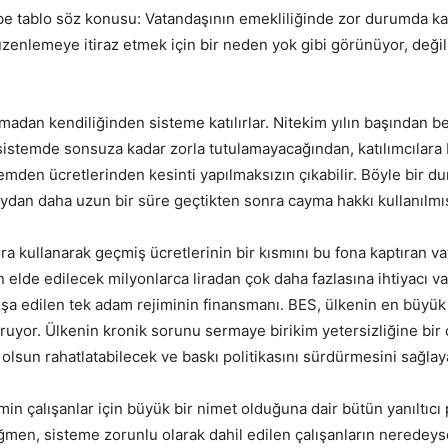
be tablo söz konusu: Vatandaşının emekliliğinde zor durumda kal
düzenlemeye itiraz etmek için bir neden yok gibi görünüyor, deği
madan kendiliğinden sisteme katılırlar. Nitekim yılın başından be
 sistemde sonsuza kadar zorla tutulamayacağından, katılımcılara b
temden ücretlerinden kesinti yapılmaksızın çıkabilir. Böyle bir d
i aydan daha uzun bir süre geçtikten sonra cayma hakkı kullanılm
ra kullanarak geçmiş ücretlerinin bir kısmını bu fona kaptıran
elde edilecek milyonlarca liradan çok daha fazlasına ihtiyacı var
şa edilen tek adam rejiminin finansmanı. BES, ülkenin en büyük şi
ruyor. Ülkenin kronik sorunu sermaye birikim yetersizliğine bir
e olsun rahatlatabilecek ve baskı politikasını sürdürmesini sağla
temin çalışanlar için büyük bir nimet olduğuna dair bütün yanıltı
ğmen, sisteme zorunlu olarak dahil edilen çalışanların neredeys