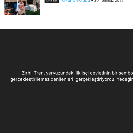
Okur Mektubu
-
30 Temmuz 2026
MANSET
Zırhlı Tren, yeryüzündeki ilk işçi devletinin bir sembo
gerçekleştirilemez denilenleri, gerçekleştiriyordu. Yedeğin