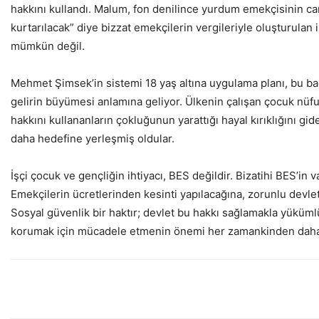
hakkını kullandı. Malum, fon denilince yurdum emekçisinin canla
kurtarılacak” diye bizzat emekçilerin vergileriyle oluşturulan 
mümkün değil.
Mehmet Şimsek’in sistemi 18 yaş altına uygulama planı, bu ba
gelirin büyümesi anlamına geliyor. Ülkenin çalışan çocuk nüf
hakkını kullananların çokluğunun yarattığı hayal kırıklığını gi
daha hedefine yerleşmiş oldular.
İşçi çocuk ve gençliğin ihtiyacı, BES değildir. Bizatihi BES’in v
Emekçilerin ücretlerinden kesinti yapılacağına, zorunlu devlet 
Sosyal güvenlik bir haktır; devlet bu hakkı sağlamakla yüküml
korumak için mücadele etmenin önemi her zamankinden daha 