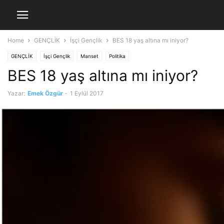
Home
GENÇLİK
İşçi Gençlik
BES 18 yaş altına mı iniyor?
GENÇLİK
İşçi Gençlik
Manset
Politika
BES 18 yaş altına mı iniyor?
Yazar:
Emek Özgür
-
1 Eylül 2017