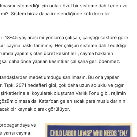
masını istemediği için onları özel bir sisteme dahil eden ve
l mi?
Sistem biraz daha irdelendiğinde kötü kokular
ri 18-45 yaş arası milyonlarca çalışan, çalıştığı sektöre göre
ir cayma hakkı tanınmış. Her çalışan sisteme dahil edildiği
urumda yapılmış olan ücret kesintileri, cayma hakkının
ışsa, daha önce yapılan kesintiler çalışana geri ödenmez.
 vatandaşlardan medet umduğu sanılmasın. Bu ona yapılan
. Tıpkı 2071 hedefleri gibi, çok daha uzun soluklu ve çığır
rketlerine el koyularak oluşturan Varlık Fonu gibi, rejimin
 çözüm olmasa da, Katar’dan gelen sıcak para musluklarının
yacak bir kaynak olarak görülüyor.
cı propagandaya ve
e yarısı cayma