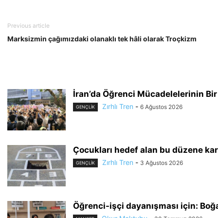
Previous article
Marksizmin çağımızdaki olanaklı tek hâli olarak Troçkizm
İran’da Öğrenci Mücadelelerinin Bir
Zırhlı Tren
-
6 Ağustos 2026
GENÇLİK
Çocukları hedef alan bu düzene ka
Zırhlı Tren
-
3 Ağustos 2026
GENÇLİK
Öğrenci-işçi dayanışması için: Boğ