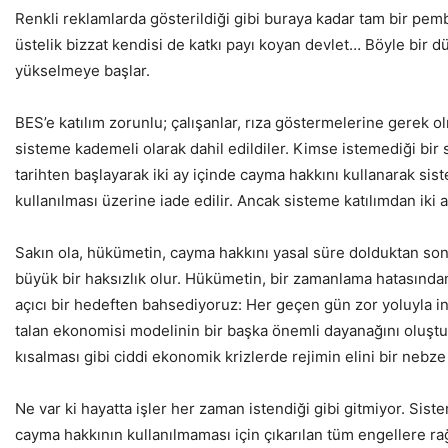
Renkli reklamlarda gösterildiği gibi buraya kadar tam bir pem
üstelik bizzat kendisi de katkı payı koyan devlet… Böyle bir 
yükselmeye başlar.
BES’e katılım zorunlu; çalışanlar, rıza göstermelerine gerek ol
sisteme kademeli olarak dahil edildiler. Kimse istemediği bir
tarihten başlayarak iki ay içinde cayma hakkını kullanarak sis
kullanılması üzerine iade edilir. Ancak sisteme katılımdan ik
Sakın ola, hükümetin, cayma hakkını yasal süre dolduktan son
büyük bir haksızlık olur. Hükümetin, bir zamanlama hatasından 
açıcı bir hedeften bahsediyoruz: Her geçen gün zor yoluyla in
talan ekonomisi modelinin bir başka önemli dayanağını oluştu
kısalması gibi ciddi ekonomik krizlerde rejimin elini bir nebz
Ne var ki hayatta işler her zaman istendiği gibi gitmiyor. Sis
cayma hakkının kullanılmaması için çıkarılan tüm engellere ra