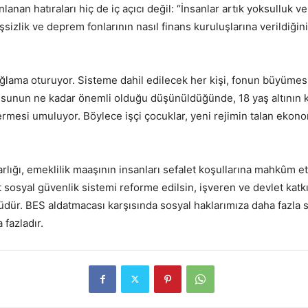
nan hatıraları hiç de iç açıcı değil: “İnsanlar artık yoksulluk v
işsizlik ve deprem fonlarının nasıl finans kuruluşlarına verildiği
ğlama oturuyor. Sisteme dahil edilecek her kişi, fonun büyümesi
usunun ne kadar önemli olduğu düşünüldüğünde, 18 yaş altının k
dermesi umuluyor. Böylece işçi çocuklar, yeni rejimin talan ekono
arlığı, emeklilik maaşının insanları sefalet koşullarına mahkûm etti
sosyal güvenlik sistemi reforme edilsin, işveren ve devlet katkı p
üdür. BES aldatmacası karşısında sosyal haklarımıza daha fazla s
fazladır.