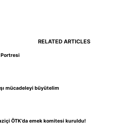
RELATED ARTICLES
 Portresi
rşı mücadeleyi büyütelim
aziçi ÖTK’da emek komitesi kuruldu!