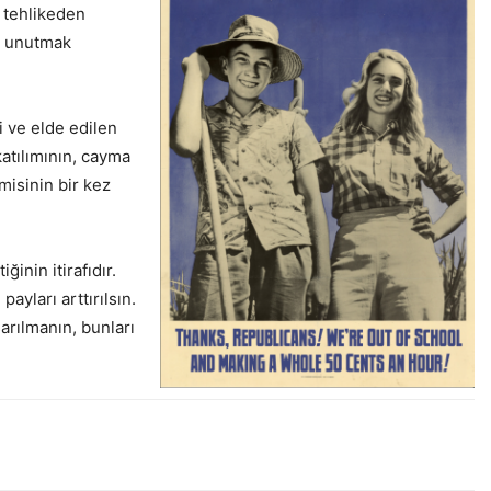
e tehlikeden
ni unutmak
 ve elde edilen
atılımının, cayma
misinin bir kez
ğinin itirafıdır.
ayları arttırılsın.
arılmanın, bunları