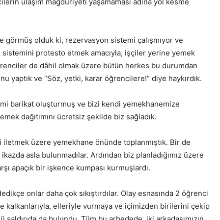
ncilerin ulaşım mağduriyeti yaşamaması adına yol kesme
e görmüş olduk ki, rezervasyon sistemi çalışmıyor ve
 sistemini protesto etmek amacıyla, işçiler yerine yemek
 öğrenciler de dâhil olmak üzere bütün herkes bu durumdan
 yaptık ve “Söz, yetki, karar öğrencilere!” diye haykırdık.
rimi barikat oluşturmuş ve bizi kendi yemekhanemize
mek dağıtımını ücretsiz şekilde biz sağladık.
ri iletmek üzere yemekhane önünde toplanmıştık. Bir de
r ikazda asla bulunmadılar. Ardından biz planladığımız üzere
arşı apaçık bir işkence kumpası kurmuşlardı.
 dedikçe onlar daha çok sıkıştırdılar. Olay esnasında 2 öğrenci
kalkanlarıyla, elleriyle vurmaya ve içimizden birilerini çekip
özlü saldırıda da bulundu. Tüm bu arbedede, iki arkadaşımızın