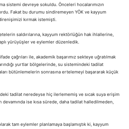
ama sistemi devreye sokuldu. Önceleri hocalarımızın
nuyordu. Fakat bu durumu sindiremeyen YÖK ve kayyum
irenişimizi kırmak istemişti.
telerin saldırılarına, kayyum rektörlüğün hak ihlallerine,
çaplı yürüyüşler ve eylemler düzenledik.
ifade çağrıları ile, akademik başarımız sekteye uğratılmak
rındığı yurtlar bölgelerinde, su sistemindeki tadilat
maları bütünlemelerin sonrasına ertelemeyi başararak küçük
izdeki tadilat neredeyse hiç ilerlememiş ve sıcak suya erişim
n devamında ise kısa sürede, daha tadilat halledilmeden,
ı olarak tam eylemler planlamaya başlamıştık ki, kayyum