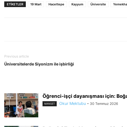
ETIKETLER
19 Mart
Hacettepe
Kayyum
Üniversite
Yemekh
Previous article
Üniversitelerde Siyonizm ile işbirliği
Öğrenci-işçi dayanışması için: Boğ
Okur Mektubu
-
30 Temmuz 2026
MANSET