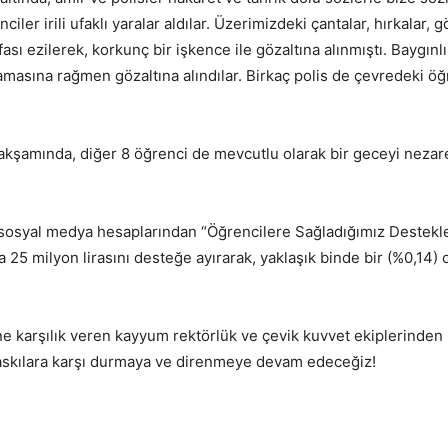
er irili ufaklı yaralar aldılar. Üzerimizdeki çantalar, hırkalar, gö
fası ezilerek, korkunç bir işkence ile gözaltına alınmıştı. Baygı
asına rağmen gözaltına alındılar. Birkaç polis de çevredeki öğr
kşamında, diğer 8 öğrenci de mevcutlu olarak bir geceyi nezar
 sosyal medya hesaplarından “Öğrencilere Sağladığımız Destekle
ca 25 milyon lirasını desteğe ayırarak, yaklaşık binde bir (%0,14) 
e karşılık veren kayyum rektörlük ve çevik kuvvet ekiplerinden h
baskılara karşı durmaya ve direnmeye devam edeceğiz!