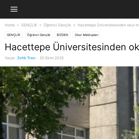
Home
GENÇLİK
Öğrenci Gençlik
Hacettepe Üniversitesinden okur 
GENÇLİK
Öğrenci Gençlik
BİZDEN
Okur Mektupları
Hacettepe Üniversitesinden o
Yazar:
Zırhlı Tren
-
30 Ekim 2025