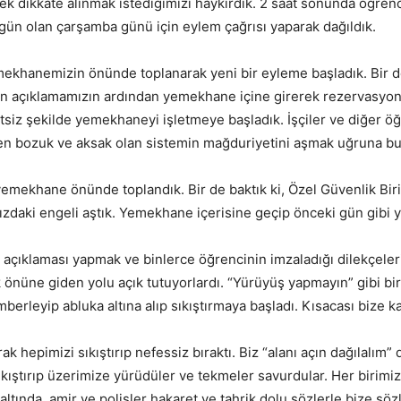
ek dikkate alınmak istediğimizi haykırdık. 2 saat sonunda öğre
gün olan çarşamba günü için eylem çağrısı yaparak dağıldık.
ekhanemizin önünde toplanarak yeni bir eyleme başladık. Bir d
asın açıklamamızın ardından yemekhane içine girerek rezervasyon
retsiz şekilde yemekhaneyi işletmeye başladık. İşçiler ve diğer
en bozuk ve aksak olan sistemin mağduriyetini aşmak uğruna bunu
emekhane önünde toplandık. Bir de baktık ki, Özel Güvenlik Bi
zdaki engeli aştık. Yemekhane içerisine geçip önceki gün gibi ye
 açıklaması yapmak ve binlerce öğrencinin imzaladığı dilekçele
k önüne giden yolu açık tutuyorlardı. “Yürüyüş yapmayın” gibi bi
erleyip abluka altına alıp sıkıştırmaya başladı. Kısacası bize k
 hepimizi sıkıştırıp nefessiz bıraktı. Biz “alanı açın dağılalım”
ıştırıp üzerimize yürüdüler ve tekmeler savurdular. Her birimize 
 altında, amir ve polisler hakaret ve tahrik dolu sözlerle bize s