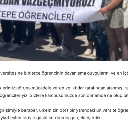
ersitesine binlerce öğrencinin dayanışma duygularını ve en içt
üklerimiz uğruna mücadele veren ve iktidar tarafından atanmış, r
 öğrencileriyiz. Sizlere kampüsümüzde son dönemde ne olup bitt
girişimiyle beraber, ülkemizin dört bir yanındaki üniversite öğren
ykot eylemleriyle güçlü bir direniş gerçekleştirdik.