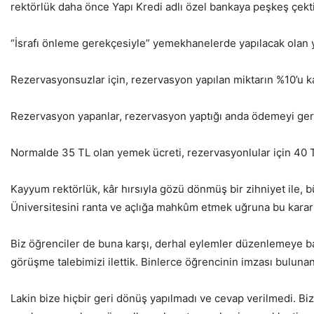
rektörlük daha önce Yapı Kredi adlı özel bankaya peşkeş çekt
“İsrafı önleme gerekçesiyle” yemekhanelerde yapılacak olan y
Rezervasyonsuzlar için, rezervasyon yapılan miktarın %10’u ka
Rezervasyon yapanlar, rezervasyon yaptığı anda ödemeyi ger
Normalde 35 TL olan yemek ücreti, rezervasyonlular için 40 TL
Kayyum rektörlük, kâr hırsıyla gözü dönmüş bir zihniyet ile, b
Üniversitesini ranta ve açlığa mahkûm etmek uğruna bu kararı
Biz öğrenciler de buna karşı, derhal eylemler düzenlemeye baş
görüşme talebimizi ilettik. Binlerce öğrencinin imzası bulunan 
Lakin bize hiçbir geri dönüş yapılmadı ve cevap verilmedi. Bi