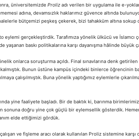
onra, üniversitemizde
Proliz
adı verilen bir uygulama ile e-yokl
verilmemesi adına, devamsızlık haklarımız güvence altında bulu
 ihalelerle bütçemizi peşkeş çekerek, bizi tahakküm altına sokup d
o eylemi gerçekleştirdik. Tarafımıza yönelik ülkücü ve İslamcı çe
de de yaşanan baskı politikalarına karşı dayanışma hâlinde büyük 
elik onlarca soruşturma açıldı. Final sınavlarına denk getirilen 
ya kalmıştık. Bunun üstüne kampüs içindeki binlerce öğrencinin ba
ılmaya çalışılmıştık. Buna yönelik yaptığımız eylemlerle çıkarıl
ında yine faaliyete başladı. Bir de baktık ki, barınma birimlerim
ın sonuna doğru yine çok güçlü bir eylemsellik gösterdik. Heme
anım elde ettiğimizi gördük.
çalışan ve fişleme aracı olarak kullanılan Proliz sistemine karş