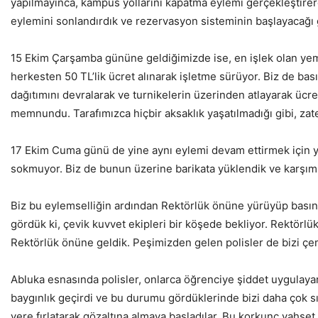
yapılmayınca, kampüs yollarını kapatma eylemi gerçekleştirer
eylemini sonlandırdık ve rezervasyon sisteminin başlayacağı 
15 Ekim Çarşamba gününe geldiğimizde ise, en işlek olan yem
herkesten 50 TL’lik ücret alınarak işletme sürüyor. Biz de b
dağıtımını devralarak ve turnikelerin üzerinden atlayarak üc
memnundu. Tarafımızca hiçbir aksaklık yaşatılmadığı gibi, zat
17 Ekim Cuma günü de yine aynı eylemi devam ettirmek için y
sokmuyor. Biz de bunun üzerine barikata yüklendik ve karşımı
Biz bu eylemselliğin ardından Rektörlük önüne yürüyüp basın
gördük ki, çevik kuvvet ekipleri bir köşede bekliyor. Rektörlü
Rektörlük önüne geldik. Peşimizden gelen polisler de bizi çemb
Abluka esnasında polisler, onlarca öğrenciye şiddet uygulayarak
baygınlık geçirdi ve bu durumu gördüklerinde bizi daha çok sık
yere fırlatarak gözaltına almaya başladılar. Bu korkunç vahşet