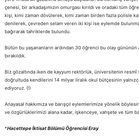
çenesi, bir arkadaşımızın omurgası kırıldı ve oradaki tüm öğrencil
kişi, kimi zaman dövülerek, kimi zaman birden fazla polisle ka
denilerek, çevreden selam veren iki kişi ise eylemde bulunmam
bağırarak tahriklerde bulundu.
Bütün bu yaşananların ardından 30 öğrenci bu olay gününün a
bırakıldık.
Biz gözaltında iken de kayyum rektörlük, üniversitenin resmî
doğrultuda kendilerini 14 milyar liralık okul bütçesinin yalnız
ediyoruz. (!)
Anayasal hakkımıza ve barışçıl eylemlerimize yönelik böylesin
ve özgürlüklerimizi alana kadar, işkenceye, vahşete ve tüm 
*
Hacettepe İktisat Bölümü Öğrencisi Eray