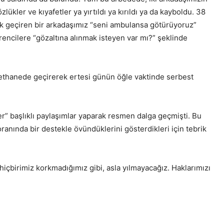
zlükler ve kıyafetler ya yırtıldı ya kırıldı ya da kayboldu. 38
nlık geçiren bir arkadaşımız “seni ambulansa götürüyoruz”
encilere “gözaltına alınmak isteyen var mı?” şeklinde
ethanede geçirerek ertesi günün öğle vaktinde serbest
r” başlıklı paylaşımlar yaparak resmen dalga geçmişti. Bu
oranında bir destekle övündüklerini gösterdikleri için tebrik
içbirimiz korkmadığımız gibi, asla yılmayacağız. Haklarımızı