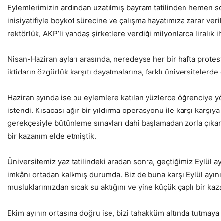
Eylemlerimizin ardından uzatılmış bayram tatilinden hemen s
inisiyatifiyle boykot sürecine ve çalışma hayatımıza zarar 
rektörlük, AKP’li yandaş şirketlere verdiği milyonlarca liralık
Nisan-Haziran ayları arasında, neredeyse her bir hafta protest
iktidarın özgürlük karşıtı dayatmalarına, farklı üniversiteler
Haziran ayında ise bu eylemlere katılan yüzlerce öğrenciye yön
istendi. Kısacası ağır bir yıldırma operasyonu ile karşı karşı
gerekçesiyle bütünleme sınavları dahi başlamadan zorla çıkar
bir kazanım elde etmiştik.
Üniversitemiz yaz tatilindeki aradan sonra, geçtiğimiz Eylül ay
imkânı ortadan kalkmış durumda. Biz de buna karşı Eylül ayın
musluklarımızdan sıcak su aktığını ve yine küçük çaplı bir kaz
Ekim ayının ortasına doğru ise, bizi tahakküm altında tutmaya 