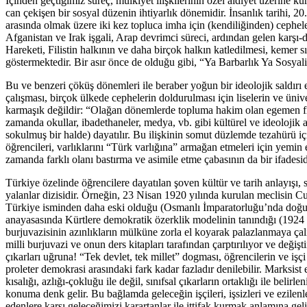
İçinden geçtiğimiz süreç, mülkiyet ilişkilerinin özel aidiyet üzerine k
can çekişen bir sosyal düzenin ihtiyarlık dönemidir. İnsanlık tarihi, 2
arasında olmak üzere iki kez topluca imha için (kendiliğinden) cephele
Afganistan ve Irak işgali, Arap devrimci süreci, ardından gelen karşı-d
Hareketi, Filistin halkının ve daha birçok halkın katledilmesi, kemer sı
göstermektedir. Bir asır önce de olduğu gibi, “Ya Barbarlık Ya Sosyal
Bu ve benzeri çöküş dönemleri ile beraber yoğun bir ideolojik saldırı 
çalışması, birçok ülkede cephelerin doldurulması için liselerin ve ünive
karmaşık değildir: “Olağan dönemlerde topluma hakim olan egemen fikirle
zamanda okullar, ibadethaneler, medya, vb. gibi kültürel ve ideolojik a
sokulmuş bir halde) dayatılır. Bu ilişkinin somut düzlemde tezahürü iç
öğrencileri, varlıklarını “Türk varlığına” armağan etmeleri için yemin
zamanda farklı olanı bastırma ve asimile etme çabasının da bir ifadesid
Türkiye özelinde öğrencilere dayatılan şoven kültür ve tarih anlayışı,
yalanlar dizisidir. Örneğin, 23 Nisan 1920 yılında kurulan meclisin 
Türkiye isminden daha eski olduğu (Osmanlı İmparatorluğu’nda doğuyla 
anayasasında Kürtlere demokratik özerklik modelinin tanındığı (1924 a
burjuvazisinin azınlıkların mülküne zorla el koyarak palazlanmaya ça
milli burjuvazi ve onun ders kitapları tarafından çarptırılıyor ve değiş
çıkarları uğruna! “Tek devlet, tek millet” dogması, öğrencilerin ve işç
proleter demokrasi arasındaki fark kadar fazladır denilebilir. Marksist
kısalığı, azlığı-çokluğu ile değil, sınıfsal çıkarların ortaklığı ile beli
konuma denk gelir. Bu bağlamda geleceğin işçileri, işsizleri ve ezil
edenlere karşı geleceğimizi karartanlar ile ittifak kurmak anlamına gel