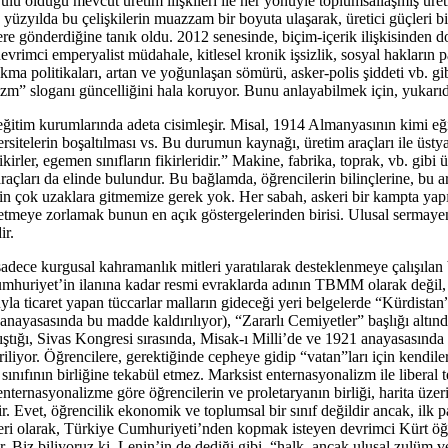
urulu olduğu mevcut üretim ilişkileri ile her yönüyle toplumsallaşmış üret
0. yüzyılda bu çelişkilerin muazzam bir boyuta ulaşarak, üretici güçleri 
re gönderdiğine tanık oldu. 2012 senesinde, biçim-içerik ilişkisinden do
evrimci emperyalist müdahale, kitlesel kronik işsizlik, sosyal hakların p
kma politikaları, artan ve yoğunlaşan sömürü, asker-polis şiddeti vb. gibi 
izm” sloganı güncelliğini hala koruyor. Bunu anlayabilmek için, yukarıda
eğitim kurumlarında adeta cisimleşir. Misal, 1914 Almanyasının kimi eğit
rsitelerin boşaltılması vs. Bu durumun kaynağı, üretim araçları ile üstyap
r, egemen sınıfların fikirleridir.” Makine, fabrika, toprak, vb. gibi ür
raçları da elinde bulundur. Bu bağlamda, öğrencilerin bilinçlerine, bu ar
in çok uzaklara gitmemize gerek yok. Her sabah, askeri bir kampta yapıla
 etmeye zorlamak bunun en açık göstergelerinden birisi. Ulusal sermayen
ir.
 sadece kurgusal kahramanlık mitleri yaratılarak desteklenmeye çalışıla
Cumhuriyet’in ilanına kadar resmi evraklarda adının TBMM olarak değil
ticaret yapan tüccarlar malların gideceği yeri belgelerde “Kürdistan” o
nayasasında bu madde kaldırılıyor), “Zararlı Cemiyetler” başlığı altınd
lıştığı, Sivas Kongresi sırasında, Misak-ı Milli’de ve 1921 anayasasınd
tiriliyor. Öğrencilere, gerektiğinde cepheye gidip “vatan”ları için kendi
i sınıfının birliğine tekabül etmez. Marksist enternasyonalizm ile libera
 enternasyonalizme göre öğrencilerin ve proletaryanın birliği, harita üz
rlenir. Evet, öğrencilik ekonomik ve toplumsal bir sınıf değildir ancak, ilk
enleri olarak, Türkiye Cumhuriyeti’nden kopmak isteyen devrimci Kürt öğ
ir. Biz biliyoruz ki, Lenin’in de dediği gibi, “halk, ancak ulusal zulüm