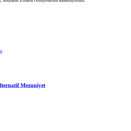
l, sosyalist Ermeni cemiyetlerini kastediyorum.
ne
lternatif Mezuniyet