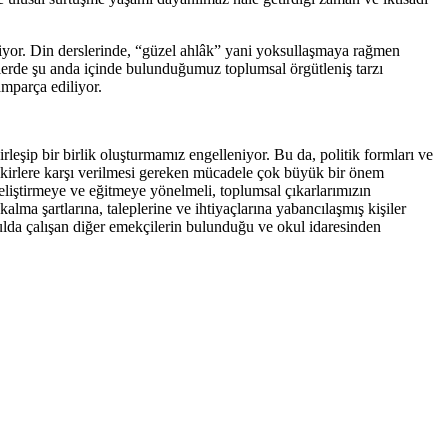
eriyor. Din derslerinde, “güzel ahlâk” yani yoksullaşmaya rağmen
lerde şu anda içinde bulunduğumuz toplumsal örgütleniş tarzı
amparça ediliyor.
rleşip bir birlik oluşturmamız engelleniyor. Bu da, politik formları ve
fikirlere karşı verilmesi gereken mücadele çok büyük bir önem
geliştirmeye ve eğitmeye yönelmeli, toplumsal çıkarlarımızın
lma şartlarına, taleplerine ve ihtiyaçlarına yabancılaşmış kişiler
ulda çalışan diğer emekçilerin bulunduğu ve okul idaresinden