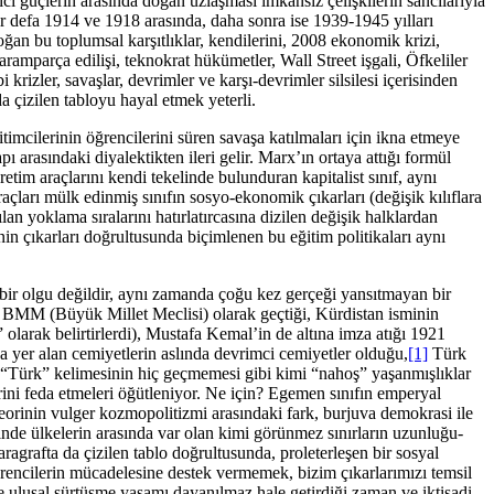
ici güçlerin arasında doğan uzlaşması imkânsız çelişkilerin sancılarıyla
bir defa 1914 ve 1918 arasında, daha sonra ise 1939-1945 yılları
ğan bu toplumsal karşıtlıklar, kendilerini, 2008 ekonomik krizi,
aramparça edilişi, teknokrat hükümetler, Wall Street işgali, Öfkeliler
krizler, savaşlar, devrimler ve karşı-devrimler silsilesi içerisinden
 çizilen tabloyu hayal etmek yeterli.
imcilerinin öğrencilerini süren savaşa katılmaları için ikna etmeye
ı arasındaki diyalektikten ileri gelir. Marx’ın ortaya attığı formül
etim araçlarını kendi tekelinde bulunduran kapitalist sınıf, aynı
açları mülk edinmiş sınıfın sosyo-ekonomik çıkarları (değişik kılıflara
n yoklama sıralarını hatırlatırcasına dizilen değişik halklardan
in çıkarları doğrultusunda biçimlenen bu eğitim politikaları aynı
n bir olgu değildir, aynı zamanda çoğu kez gerçeği yansıtmayan bir
, BMM (Büyük Millet Meclisi) olarak geçtiği, Kürdistan isminin
larak belirtirlerdi), Mustafa Kemal’in de altına imza atığı 1921
a yer alan cemiyetlerin aslında devrimci cemiyetler olduğu,
[1]
Türk
a “Türk” kelimesinin hiç geçmemesi gibi kimi “nahoş” yaşanmışlıklar
lerini feda etmeleri öğütleniyor. Ne için? Egemen sınıfın emperyal
l teorinin vulger kozmopolitizmi arasındaki fark, burjuva demokrasi ile
erinde ülkelerin arasında var olan kimi görünmez sınırların uzunluğu-
 paragrafta da çizilen tablo doğrultusunda, proleterleşen bir sosyal
rencilerin mücadelesine destek vermemek, bizim çıkarlarımızı temsil
 ve ulusal sürtüşme yaşamı dayanılmaz hale getirdiği zaman ve iktisadi