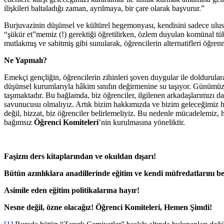
ilişkileri baltaladığı zaman, ayrılmaya, bir çare olarak başvurur.”
Burjuvazinin düşünsel ve kültürel hegemonyası, kendisini sadece ulusa
“şükür et”memiz (!) gerektiği öğretilirken, özlem duyulan komünal tü
mutlakmış ve sabitmiş gibi sunularak, öğrencilerin alternatifleri öğren
Ne Yapmalı?
Emekçi gençliğin, öğrencilerin zihinleri şoven duygular ile doldurulara
düşünsel kurumlarıyla hâkim sınıfın değirmenine su taşıyor. Günümüz 
taşımaktadır. Bu bağlamda, biz öğrenciler, ilgilenen arkadaşlarımızı d
savunucusu olmalıyız. Artık bizim hakkımızda ve bizim geleceğimiz hakkı
değil, bizzat, biz öğrenciler belirlemeliyiz. Bu nedenle mücadelemiz
bağımsız
Öğrenci Komiteleri
’nin kurulmasına yöneliktir.
Faşizm ders kitaplarından ve okuldan dışarı!
Bütün azınlıklara anadillerinde eğitim ve kendi müfredatlarını b
Asimile eden eğitim politikalarına hayır!
Nesne değil, özne olacağız! Öğrenci Komiteleri, Hemen Şimdi!