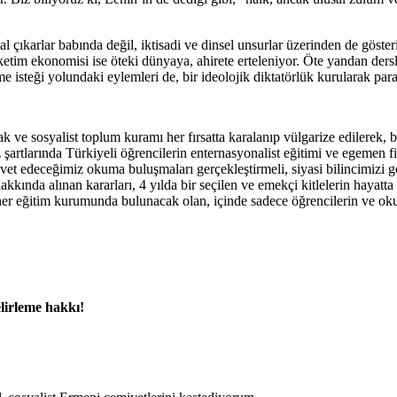
l çıkarlar babında değil, iktisadi ve dinsel unsurlar üzerinden de göst
ketim ekonomisi ise öteki dünyaya, ahirete erteleniyor. Öte yandan ders
me isteği yolundaki eylemleri de, bir ideolojik diktatörlük kurularak par
k ve sosyalist toplum kuramı her fırsatta karalanıp vülgarize edilerek, bi
şartlarında Türkiyeli öğrencilerin enternasyonalist eğitimi ve egemen 
avet edeceğimiz okuma buluşmaları gerçekleştirmeli, siyasi bilincimizi 
nda alınan kararları, 4 yılda bir seçilen ve emekçi kitlelerin hayatta ka
, her eğitim kurumunda bulunacak olan, içinde sadece öğrencilerin ve ok
elirleme hakkı!