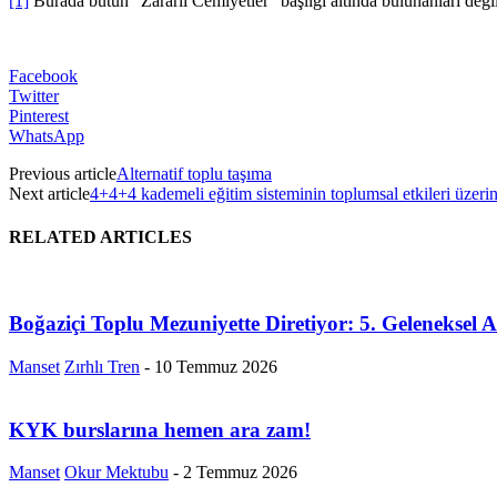
[1]
Burada bütün “Zararlı Cemiyetler” başlığı altında bulunanları deği
Facebook
Twitter
Pinterest
WhatsApp
Previous article
Alternatif toplu taşıma
Next article
4+4+4 kademeli eğitim sisteminin toplumsal etkileri üzeri
RELATED ARTICLES
Boğaziçi Toplu Mezuniyette Diretiyor: 5. Geleneksel A
Manset
Zırhlı Tren
-
10 Temmuz 2026
KYK burslarına hemen ara zam!
Manset
Okur Mektubu
-
2 Temmuz 2026