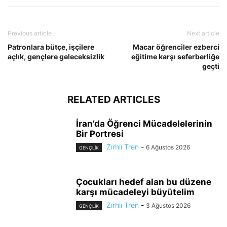
Previous article
Next article
Patronlara bütçe, işçilere
Macar öğrenciler ezberci
açlık, gençlere geleceksizlik
eğitime karşı seferberliğe
geçti
RELATED ARTICLES
İran’da Öğrenci Mücadelelerinin
Bir Portresi
Zırhlı Tren
-
6 Ağustos 2026
GENÇLİK
Çocukları hedef alan bu düzene
karşı mücadeleyi büyütelim
Zırhlı Tren
-
3 Ağustos 2026
GENÇLİK