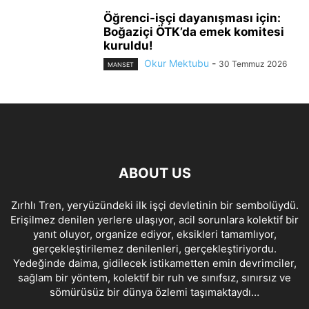
Öğrenci-işçi dayanışması için:
Boğaziçi ÖTK’da emek komitesi
kuruldu!
Okur Mektubu
-
30 Temmuz 2026
MANSET
ABOUT US
Zırhlı Tren, yeryüzündeki ilk işçi devletinin bir sembolüydü.
Erişilmez denilen yerlere ulaşıyor, acil sorunlara kolektif bir
yanıt oluyor, organize ediyor, eksikleri tamamlıyor,
gerçekleştirilemez denilenleri, gerçekleştiriyordu.
Yedeğinde daima, gidilecek istikametten emin devrimciler,
sağlam bir yöntem, kolektif bir ruh ve sınıfsız, sınırsız ve
sömürüsüz bir dünya özlemi taşımaktaydı…