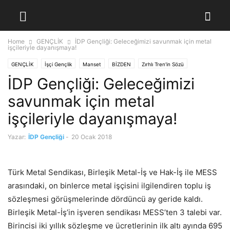
Home
GENÇLİK
İDP Gençliği: Geleceğimizi savunmak için metal
işçileriyle dayanışmaya!
GENÇLİK
İşçi Gençlik
Manset
BİZDEN
Zırhlı Tren'in Sözü
İDP Gençliği: Geleceğimizi
savunmak için metal
işçileriyle dayanışmaya!
Yazar:
İDP Gençliği
-
20 Ocak 2018
Türk Metal Sendikası, Birleşik Metal-İş ve Hak-İş ile MESS
arasındaki, on binlerce metal işçisini ilgilendiren toplu iş
sözleşmesi görüşmelerinde dördüncü ay geride kaldı.
Birleşik Metal-İş’in işveren sendikası MESS’ten 3 talebi var.
Birincisi iki yıllık sözleşme ve ücretlerinin ilk altı ayında 695