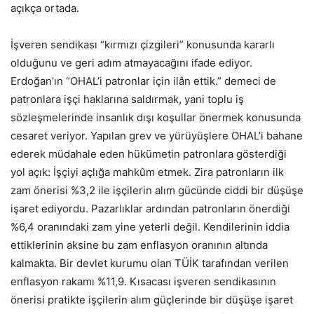
açıkça ortada.
İşveren sendikası “kırmızı çizgileri” konusunda kararlı
olduğunu ve geri adım atmayacağını ifade ediyor.
Erdoğan’ın “OHAL’i patronlar için ilân ettik.” demeci de
patronlara işçi haklarına saldırmak, yani toplu iş
sözleşmelerinde insanlık dışı koşullar önermek konusunda
cesaret veriyor. Yapılan grev ve yürüyüşlere OHAL’i bahane
ederek müdahale eden hükümetin patronlara gösterdiği
yol açık: İşçiyi açlığa mahkûm etmek. Zira patronların ilk
zam önerisi %3,2 ile işçilerin alım gücünde ciddi bir düşüşe
işaret ediyordu. Pazarlıklar ardından patronların önerdiği
%6,4 oranındaki zam yine yeterli değil. Kendilerinin iddia
ettiklerinin aksine bu zam enflasyon oranının altında
kalmakta. Bir devlet kurumu olan TÜİK tarafından verilen
enflasyon rakamı %11,9. Kısacası işveren sendikasının
önerisi pratikte işçilerin alım güçlerinde bir düşüşe işaret