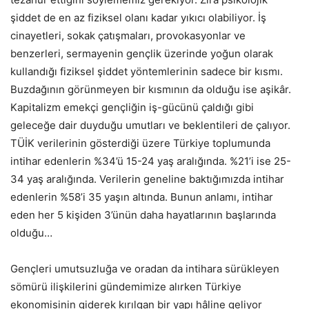
şiddet de en az fiziksel olanı kadar yıkıcı olabiliyor. İş
cinayetleri, sokak çatışmaları, provokasyonlar ve
benzerleri, sermayenin gençlik üzerinde yoğun olarak
kullandığı fiziksel şiddet yöntemlerinin sadece bir kısmı.
Buzdağının görünmeyen bir kısmının da olduğu ise aşikâr.
Kapitalizm emekçi gençliğin iş-gücünü çaldığı gibi
geleceğe dair duyduğu umutları ve beklentileri de çalıyor.
TÜİK verilerinin gösterdiği üzere Türkiye toplumunda
intihar edenlerin %34’ü 15-24 yaş aralığında. %21’i ise 25-
34 yaş aralığında. Verilerin geneline baktığımızda intihar
edenlerin %58’i 35 yaşın altında. Bunun anlamı, intihar
eden her 5 kişiden 3’ünün daha hayatlarının başlarında
olduğu…
Gençleri umutsuzluğa ve oradan da intihara sürükleyen
sömürü ilişkilerini gündemimize alırken Türkiye
ekonomisinin giderek kırılgan bir yapı hâline geliyor