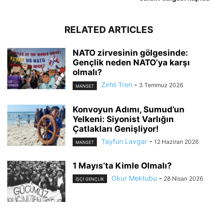
RELATED ARTICLES
NATO zirvesinin gölgesinde:
Gençlik neden NATO’ya karşı
olmalı?
Zırhlı Tren
-
3 Temmuz 2026
MANSET
Konvoyun Adımı, Sumud’un
Yelkeni: Siyonist Varlığın
Çatlakları Genişliyor!
Tayfun Lavgar
-
12 Haziran 2026
MANSET
1 Mayıs’ta Kimle Olmalı?
Okur Mektubu
-
28 Nisan 2026
İŞÇI GENÇLIK