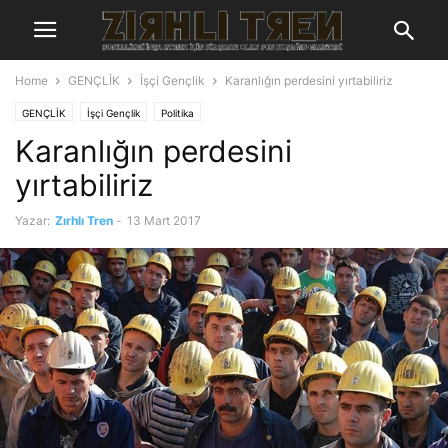
Home
GENÇLİK
İşçi Gençlik
Karanlığın perdesini yırtabiliriz
GENÇLİK
İşçi Gençlik
Politika
Karanlığın perdesini
yırtabiliriz
Yazar:
Zırhlı Tren
-
13 Mart 2017