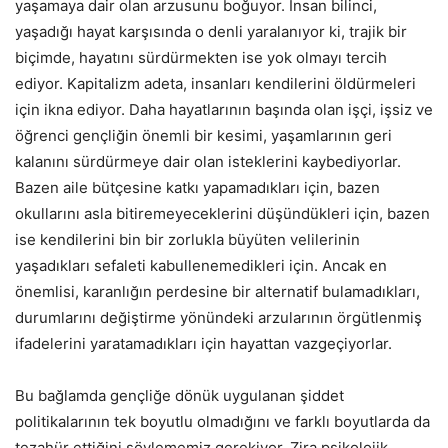
yaşamaya dair olan arzusunu boğuyor. İnsan bilinci,
yaşadığı hayat karşısında o denli yaralanıyor ki, trajik bir
biçimde, hayatını sürdürmekten ise yok olmayı tercih
ediyor. Kapitalizm adeta, insanları kendilerini öldürmeleri
için ikna ediyor. Daha hayatlarının başında olan işçi, işsiz ve
öğrenci gençliğin önemli bir kesimi, yaşamlarının geri
kalanını sürdürmeye dair olan isteklerini kaybediyorlar.
Bazen aile bütçesine katkı yapamadıkları için, bazen
okullarını asla bitiremeyeceklerini düşündükleri için, bazen
ise kendilerini bin bir zorlukla büyüten velilerinin
yaşadıkları sefaleti kabullenemedikleri için. Ancak en
önemlisi, karanlığın perdesine bir alternatif bulamadıkları,
durumlarını değiştirme yönündeki arzularının örgütlenmiş
ifadelerini yaratamadıkları için hayattan vazgeçiyorlar.
Bu bağlamda gençliğe dönük uygulanan şiddet
politikalarının tek boyutlu olmadığını ve farklı boyutlarda da
tezahür ettiğini söylememiz gerekiyor. Zira psikolojik