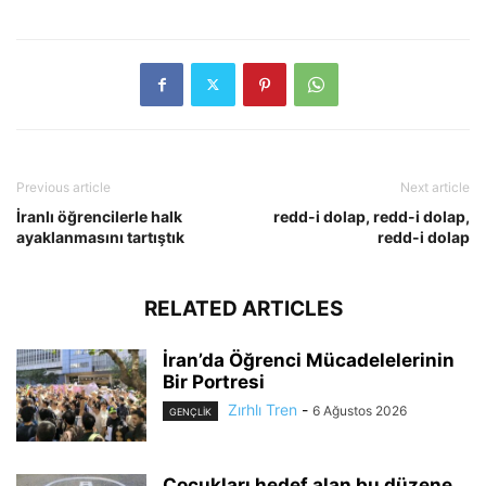
Previous article
Next article
İranlı öğrencilerle halk
redd-i dolap, redd-i dolap,
ayaklanmasını tartıştık
redd-i dolap
RELATED ARTICLES
İran’da Öğrenci Mücadelelerinin
Bir Portresi
Zırhlı Tren
-
6 Ağustos 2026
GENÇLİK
Çocukları hedef alan bu düzene