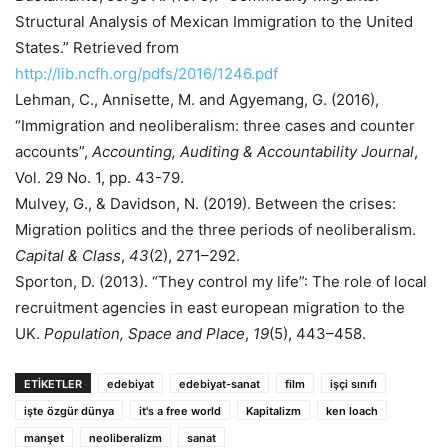
Structural Analysis of Mexican Immigration to the United
States.”
Retrieved from
http://lib.ncfh.org/pdfs/2016/1246.pdf
Lehman, C., Annisette, M. and Agyemang, G. (2016),
“Immigration and neoliberalism: three cases and counter
accounts”,
Accounting, Auditing & Accountability Journal
,
Vol. 29 No. 1, pp. 43-79.
Mulvey, G., & Davidson, N. (2019). Between the crises:
Migration politics and the three periods of neoliberalism.
Capital & Class
,
43
(2), 271–292.
Sporton, D. (2013). “They control my life”: The role of local
recruitment agencies in east european migration to the
UK.
Population, Space and Place
,
19
(5), 443–458.
ETIKETLER
edebiyat
edebiyat-sanat
film
işçi sınıfı
işte özgür dünya
it's a free world
Kapitalizm
ken loach
manşet
neoliberalizm
sanat