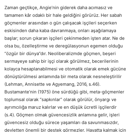
Zaman geçtikçe, Angie’nin giderek daha acımasız ve
tamamen kâr odaklı bir hale geldiğini görürüz. Her sabah
göçmenler arasından o gün çalışacak işçileri seçerken
eskisinden daha kaba davranmaya, onları aşağılamaya
başlar; sorun çıkaran işçileri çekinmeden işten atar. Ne de
olsa bu, özelleştirme ve deregülasyonun egemen olduğu
“özgür bir dünya”dır. Neoliberalizmde göçmen, beşeri
sermayeye sahip bir işçi olarak görülmez, becerilerinin
kolayca hesaplanabilmesi ve otomatik olarak emek gücüne
dönüştürülmesi anlamında bir meta olarak nesneleştirilir
(Lehman, Annisette ve Agyemang, 2016, s.46).
Bustamante’nin (1975) öne sürdüğü gibi, meta-göçmenler
toplumsal olarak “sapkınlar” olarak görülür, önyargı ve
ayrımcılığa maruz kalırlar ve en düşük ücretli işçilerdir
(s.4). Göçmen olmak güvencesizlik anlamına gelir, işleri
güvencesiz olduğu sürece yaşamları da savunmasızdır,
devletten önemli bir destek görmezler. Hayatta kalmak için