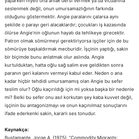
yaparken niyeti ona ahlak dersi vermek ya da vicdanına
seslenmek değil, onun umursamazlığının farkında
olduğunu göstermektir. Angie paralarını çalarsa aynı
şekilde o parayı geri alacaklardır; çocukları iş kazasında
ölürse Angie’nin oğlunun hayatı da tehlikeye girecektir.
Patron olmak sömürmeyi gerektiriyorsa işçiler için de bu
sömürüye başkaldırmak mecburidir. İşçinin yaptığı, sakin
bir biçimde bunu anlatmak olur aslında. Angie
kurtulduktan, hatta oğlu sağ salim eve geldikten sonra
paranın geri kalanını vermeyi kabul eder. Neden o ana
kadar hiçbir tehdidi umursamamış olan Angie bu sefer
teslim olur? Oğlu kaçırıldığı için mi yoksa başka bir nedenle
mi? Belki bu sefer onu asıl korkutan şey kaba kuvvet değil,
işçinin bu antagonizmayı ve onun kaçınılmaz sonuçlarını
ifade ederkenki sakin, kararlı ses tonudur.
Kaynakça:
Bustamante, Jorge A. (1975). “Commodity Migrants: