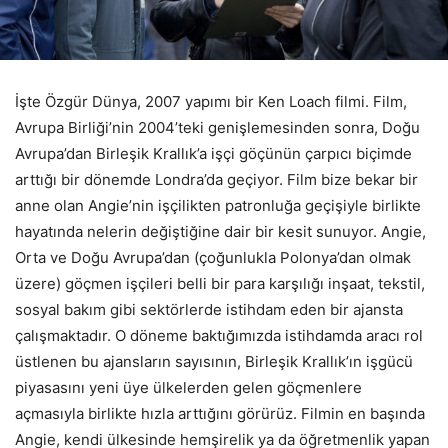
İşte Özgür Dünya,
2007 yapımı bir Ken Loach filmi. Film,
Avrupa Birliği’nin 2004’teki genişlemesinden sonra, Doğu
Avrupa’dan Birleşik Krallık’a işçi göçünün çarpıcı biçimde
arttığı bir dönemde Londra’da geçiyor. Film bize bekar bir
anne olan Angie’nin işçilikten patronluğa geçişiyle birlikte
hayatında nelerin değiştiğine dair bir kesit sunuyor. Angie,
Orta ve Doğu Avrupa’dan (çoğunlukla Polonya’dan olmak
üzere) göçmen işçileri belli bir para karşılığı inşaat, tekstil,
sosyal bakım gibi sektörlerde istihdam eden bir ajansta
çalışmaktadır. O döneme baktığımızda istihdamda aracı rol
üstlenen bu ajansların sayısının, Birleşik Krallık’ın işgücü
piyasasını yeni üye ülkelerden gelen göçmenlere
açmasıyla birlikte hızla arttığını görürüz. Filmin en başında
Angie, kendi ülkesinde hemşirelik ya da öğretmenlik yapan