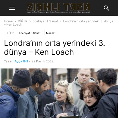
Home
DİĞER
Edebiyat & Sanat
Londra’nın orta yerindeki 3. dünya
– Ken Loach
DİĞER
Edebiyat & Sanat
Manset
Londra’nın orta yerindeki 3.
dünya – Ken Loach
Yazar:
Ayça Gül
-
22 Kasım 2022