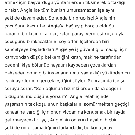
etmek için başvurduğu yöntemlerden tiksinerek ortaklığı
bırakır. Angie ise tüm bunları umursamadan işe aynı
şekilde devam eder. Sonunda bir grup işçi Angie’nin
çocuğunu kaçırırlar, Angie’yi bağlayıp borçlu olduğu
paranın bir kısmını alırlar; kalan parayı vermesi koşuluyla
çocuğunu bırakacaklarını söylerler. İşçilerden biri
sandalyeye bağladıkları Angie’ye iş güvenliği olmadığı için
kamyondan düşüp belkemiğini kıran, makine tarafından
bedeni ikiye bölünüp hayatını kaybeden çocuklardan
bahseder, onun gibi insanların umursamazlığı yüzünden bu
iş cinayetlerinin gerçekleştiğini söyler. Sonrasında ise şu
soruyu sorar: “Sen oğlunun bizimkilerden daha değerli
olduğunu mu düşünüyorsun?” Angie refah içinde
yaşamanın tek koşulunun başkalarını sömürmekten geçtiği
kanaatine vardığı için onun vicdanına konuşmak bir fayda
getirmeyecektir. İşçi, Angie’nin onların hayatını hiçbir
şekilde umursamadığının farkındadır, bu konuşmayı