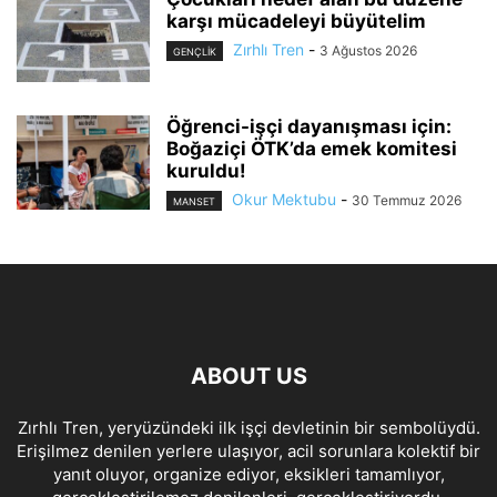
karşı mücadeleyi büyütelim
Zırhlı Tren
-
3 Ağustos 2026
GENÇLİK
Öğrenci-işçi dayanışması için:
Boğaziçi ÖTK’da emek komitesi
kuruldu!
Okur Mektubu
-
30 Temmuz 2026
MANSET
ABOUT US
Zırhlı Tren, yeryüzündeki ilk işçi devletinin bir sembolüydü.
Erişilmez denilen yerlere ulaşıyor, acil sorunlara kolektif bir
yanıt oluyor, organize ediyor, eksikleri tamamlıyor,