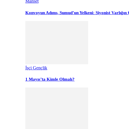
Manset
Konvoyun Adımı, Sumud’un Yelkeni: Siyonist Varlığın Ç
İşçi Gençlik
1 Mayıs’ta Kimle Olmalı?