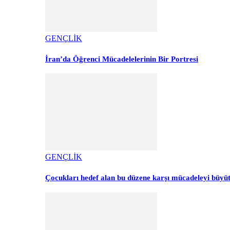
GENÇLİK
İran’da Öğrenci Mücadelelerinin Bir Portresi
GENÇLİK
Çocukları hedef alan bu düzene karşı mücadeleyi büyü