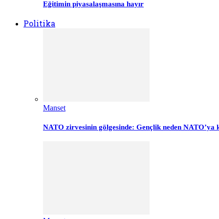
Eğitimin piyasalaşmasına hayır
Politika
Manset
NATO zirvesinin gölgesinde: Gençlik neden NATO’ya k