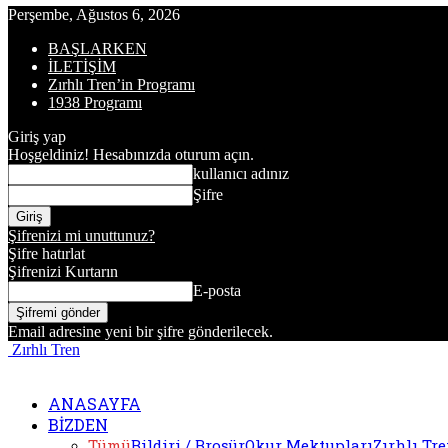
Perşembe, Ağustos 6, 2026
BAŞLARKEN
İLETİŞİM
Zırhlı Tren’in Programı
1938 Programı
Giriş yap
Hoşgeldiniz! Hesabınızda oturum açın.
kullanıcı adınız
Şifre
Şifrenizi mi unuttunuz?
Şifre hatırlat
Şifrenizi Kurtarın
E-posta
Email adresine yeni bir şifre gönderilecek.
Zırhlı Tren
ANASAYFA
BİZDEN
Tümü
Bildiri / Broşür
Okur Mektupları
Zırhlı Tr