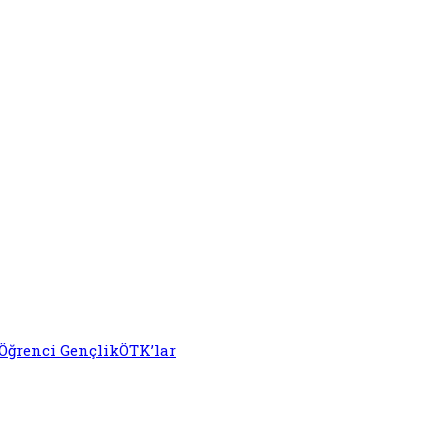
Öğrenci Gençlik
ÖTK’lar