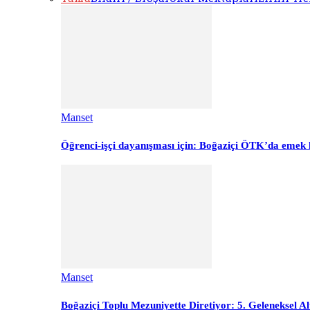
Manset
Öğrenci-işçi dayanışması için: Boğaziçi ÖTK’da emek 
Manset
Boğaziçi Toplu Mezuniyette Diretiyor: 5. Geleneksel Al