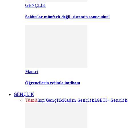
GENÇLİK
Saldırılar münferit değil, sistemin sonucudur!
Manset
Öğrencilerin rejimle imtihanı
GENÇLİK
Tümü
İşçi Gençlik
Kadın Gençlik
LGBTİ+ Gençlik