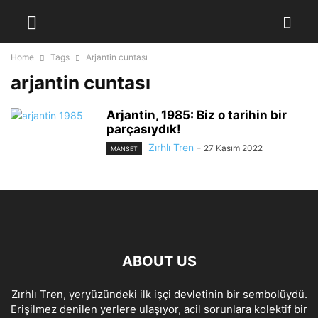
Home
Tags
Arjantin cuntası
arjantin cuntası
Arjantin, 1985: Biz o tarihin bir
parçasıydık!
Zırhlı Tren
-
27 Kasım 2022
MANSET
ABOUT US
Zırhlı Tren, yeryüzündeki ilk işçi devletinin bir sembolüydü.
Erişilmez denilen yerlere ulaşıyor, acil sorunlara kolektif bir