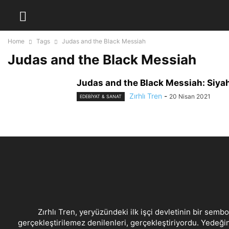
Home
Tags
Judas and the Black Messiah
Judas and the Black Messiah
Judas and the Black Messiah: Siyah
Zırhlı Tren
-
20 Nisan 2021
EDEBIYAT & SANAT
Zırhlı Tren, yeryüzündeki ilk işçi devletinin bir sembo
gerçekleştirilemez denilenleri, gerçekleştiriyordu. Yedeğin