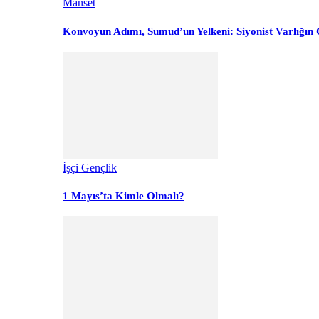
Manset
Konvoyun Adımı, Sumud’un Yelkeni: Siyonist Varlığın Ç
İşçi Gençlik
1 Mayıs’ta Kimle Olmalı?