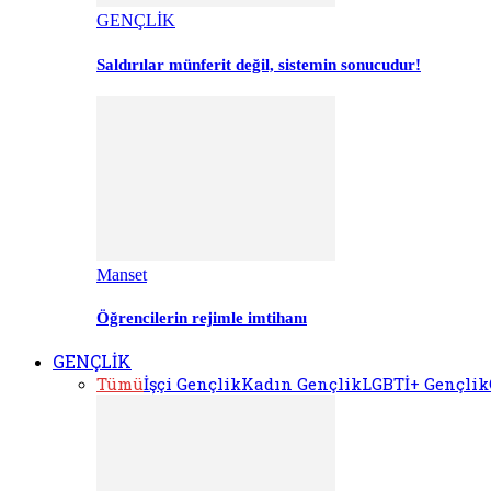
GENÇLİK
Saldırılar münferit değil, sistemin sonucudur!
Manset
Öğrencilerin rejimle imtihanı
GENÇLİK
Tümü
İşçi Gençlik
Kadın Gençlik
LGBTİ+ Gençlik