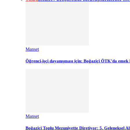
Manset
Öğrenci-işçi dayanışması için: Boğaziçi ÖTK’da emek 
Manset
Boğaziçi Toplu Mezuniyette Diretiyor: 5. Geleneksel Al