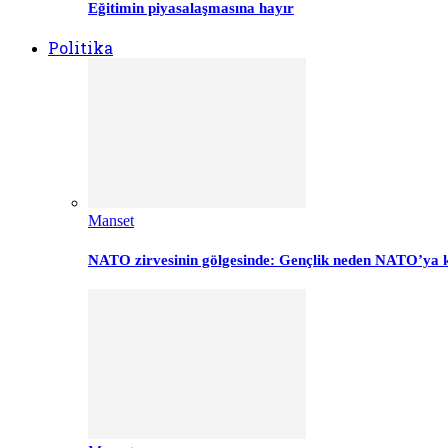
Eğitimin piyasalaşmasına hayır
Politika
Manset
NATO zirvesinin gölgesinde: Gençlik neden NATO’ya k