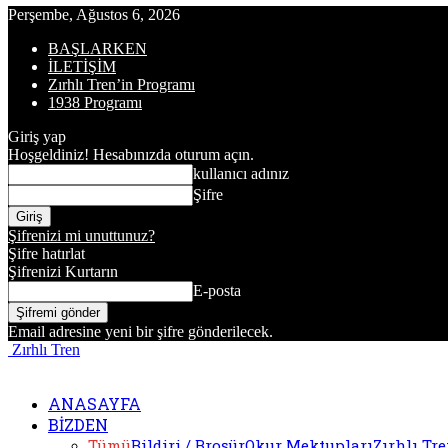
Perşembe, Ağustos 6, 2026
BAŞLARKEN
İLETİŞİM
Zırhlı Tren’in Programı
1938 Programı
Giriş yap
Hoşgeldiniz! Hesabınızda oturum açın.
kullanıcı adınız
Şifre
Şifrenizi mi unuttunuz?
Şifre hatırlat
Şifrenizi Kurtarın
E-posta
Email adresine yeni bir şifre gönderilecek.
Zırhlı Tren
ANASAYFA
BİZDEN
Tümü
Bildiri / Broşür
Okur Mektupları
Zırhlı Tr