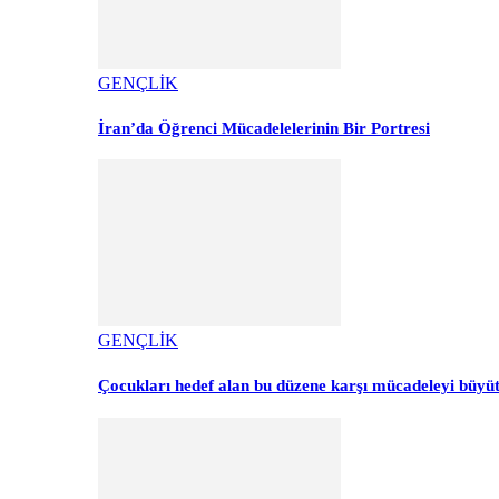
GENÇLİK
İran’da Öğrenci Mücadelelerinin Bir Portresi
GENÇLİK
Çocukları hedef alan bu düzene karşı mücadeleyi büyü