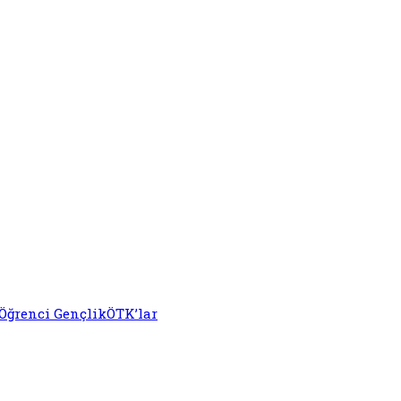
Öğrenci Gençlik
ÖTK’lar