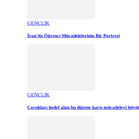
GENÇLİK
İran’da Öğrenci Mücadelelerinin Bir Portresi
GENÇLİK
Çocukları hedef alan bu düzene karşı mücadeleyi büyü