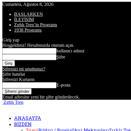
Cumartesi, Ağustos 8, 2026
BAŞLARKEN
İLETİŞİM
Zırhlı Tren’in Programı
1938 Programı
Giriş yap
Hoşgeldiniz! Hesabınızda oturum açın.
kullanıcı adınız
Şifre
Şifrenizi mi unuttunuz?
Şifre hatırlat
Şifrenizi Kurtarın
E-posta
Email adresine yeni bir şifre gönderilecek.
Zırhlı Tren
ANASAYFA
BİZDEN
Tümü
Bildiri / Broşür
Okur Mektupları
Zırhlı Tr