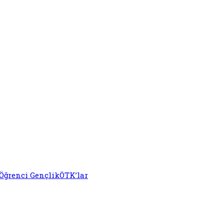
Öğrenci Gençlik
ÖTK’lar