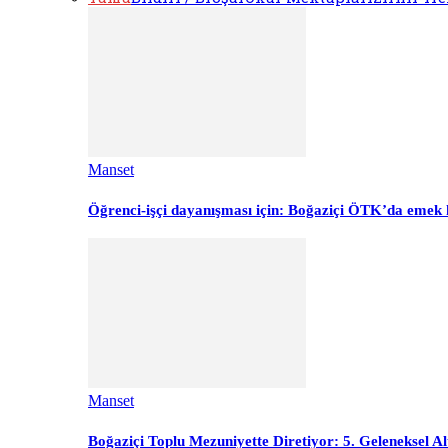
Manset
Öğrenci-işçi dayanışması için: Boğaziçi ÖTK’da emek 
Manset
Boğaziçi Toplu Mezuniyette Diretiyor: 5. Geleneksel Al