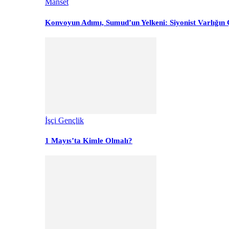
Manset
Konvoyun Adımı, Sumud’un Yelkeni: Siyonist Varlığın Ç
İşçi Gençlik
1 Mayıs’ta Kimle Olmalı?