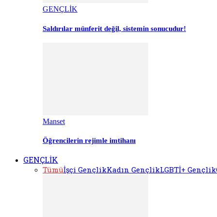
GENÇLİK
Saldırılar münferit değil, sistemin sonucudur!
Manset
Öğrencilerin rejimle imtihanı
GENÇLİK
Tümü
İşçi Gençlik
Kadın Gençlik
LGBTİ+ Gençlik