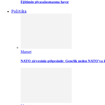
Eğitimin piyasalaşmasına hayır
Politika
Manset
NATO zirvesinin gölgesinde: Gençlik neden NATO’ya k