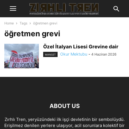
Home
Tags
öğretmen grevi
öğretmen grevi
Özel İtalyan Lisesi Grevine dair
Okur Mektubu
-
4 Haziran 2026
MANSET
ABOUT US
Zırhlı Tren, yeryüzündeki ilk işçi devletinin bir sembolüydü.
Erişilmez denilen yerlere ulaşıyor, acil sorunlara kolektif bir