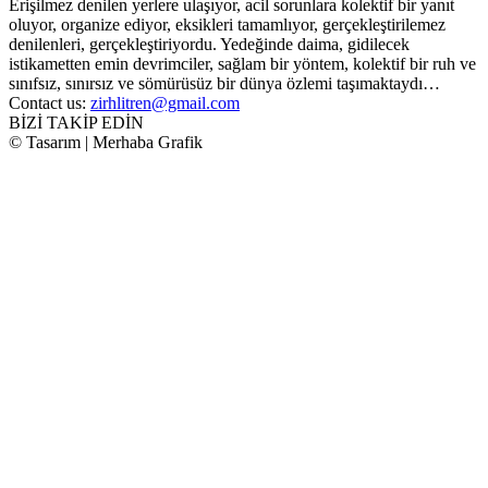
Erişilmez denilen yerlere ulaşıyor, acil sorunlara kolektif bir yanıt
oluyor, organize ediyor, eksikleri tamamlıyor, gerçekleştirilemez
denilenleri, gerçekleştiriyordu. Yedeğinde daima, gidilecek
istikametten emin devrimciler, sağlam bir yöntem, kolektif bir ruh ve
sınıfsız, sınırsız ve sömürüsüz bir dünya özlemi taşımaktaydı…
Contact us:
zirhlitren@gmail.com
BİZİ TAKİP EDİN
© Tasarım | Merhaba Grafik