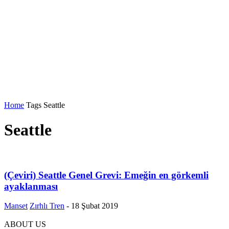
Home
Tags
Seattle
Seattle
(Çeviri) Seattle Genel Grevi: Emeğin en görkemli
ayaklanması
Manset
Zırhlı Tren
-
18 Şubat 2019
ABOUT US