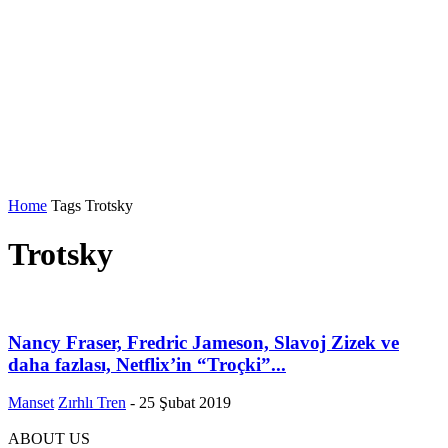
Home
Tags
Trotsky
Trotsky
Nancy Fraser, Fredric Jameson, Slavoj Zizek ve
daha fazlası, Netflix’in “Troçki”...
Manset
Zırhlı Tren
-
25 Şubat 2019
ABOUT US