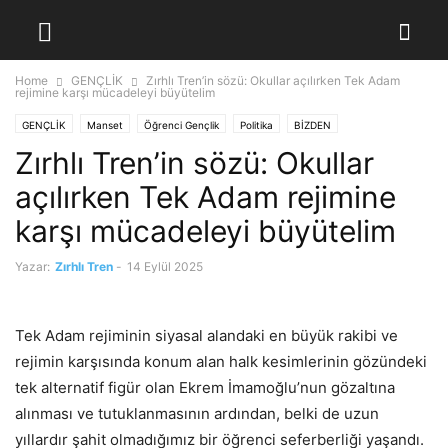
Home
GENÇLİK
Zırhlı Tren’in sözü: Okullar açılırken Tek Adam
rejimine karşı mücadeleyi büyütelim
GENÇLİK
Manset
Öğrenci Gençlik
Politika
BİZDEN
Zırhlı Tren’in sözü: Okullar
Zırhlı Tren'in Sözü
açılırken Tek Adam rejimine
karşı mücadeleyi büyütelim
Yazar:
Zırhlı Tren
-
14 Eylül 2025
Tek Adam rejiminin siyasal alandaki en büyük rakibi ve
rejimin karşısında konum alan halk kesimlerinin gözündeki
tek alternatif figür olan Ekrem İmamoğlu’nun gözaltına
alınması ve tutuklanmasının ardından, belki de uzun
yıllardır şahit olmadığımız bir öğrenci seferberliği yaşandı.