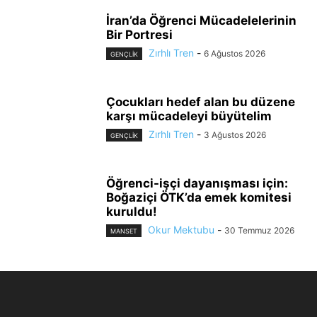
İran’da Öğrenci Mücadelelerinin
Bir Portresi
Zırhlı Tren
-
6 Ağustos 2026
GENÇLİK
Çocukları hedef alan bu düzene
karşı mücadeleyi büyütelim
Zırhlı Tren
-
3 Ağustos 2026
GENÇLİK
Öğrenci-işçi dayanışması için:
Boğaziçi ÖTK’da emek komitesi
kuruldu!
Okur Mektubu
-
30 Temmuz 2026
MANSET