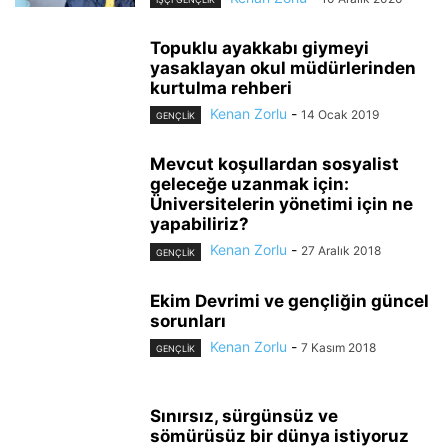
Topuklu ayakkabı giymeyi
yasaklayan okul müdürlerinden
kurtulma rehberi
Kenan Zorlu
-
14 Ocak 2019
GENÇLİK
Mevcut koşullardan sosyalist
geleceğe uzanmak için:
Üniversitelerin yönetimi için ne
yapabiliriz?
Kenan Zorlu
-
27 Aralık 2018
GENÇLİK
Ekim Devrimi ve gençliğin güncel
sorunları
Kenan Zorlu
-
7 Kasım 2018
GENÇLİK
Sınırsız, sürgünsüz ve
sömürüsüz bir dünya istiyoruz