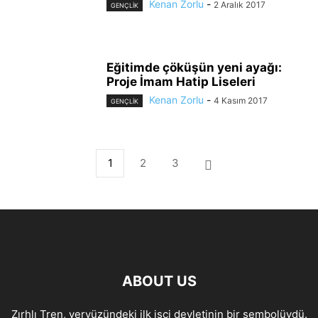
Kenan Zorlu
-
2 Aralık 2017
GENÇLİK
Eğitimde çöküşün yeni ayağı:
Proje İmam Hatip Liseleri
Kenan Zorlu
-
4 Kasım 2017
GENÇLİK
1
2
3
ABOUT US
Zırhlı Tren, yeryüzündeki ilk işçi devletinin bir sembolüydü.