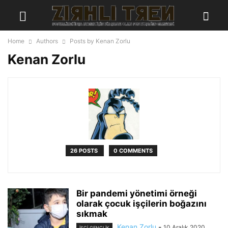
Home
Authors
Posts by Kenan Zorlu
Kenan Zorlu
26 POSTS
0 COMMENTS
Bir pandemi yönetimi örneği
olarak çocuk işçilerin boğazını
sıkmak
Kenan Zorlu
-
10 Aralık 2020
İŞÇI GENÇLIK