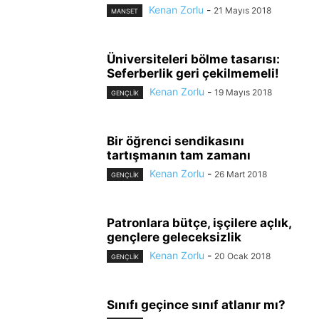
Kenan Zorlu
-
21 Mayıs 2018
MANSET
Üniversiteleri bölme tasarısı:
Seferberlik geri çekilmemeli!
Kenan Zorlu
-
19 Mayıs 2018
GENÇLİK
Bir öğrenci sendikasını
tartışmanın tam zamanı
Kenan Zorlu
-
26 Mart 2018
GENÇLİK
Patronlara bütçe, işçilere açlık,
gençlere geleceksizlik
Kenan Zorlu
-
20 Ocak 2018
GENÇLİK
Sınıfı geçince sınıf atlanır mı?