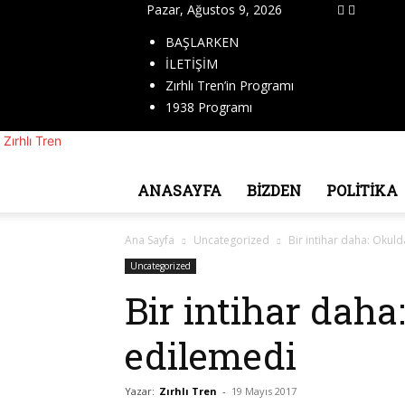
Pazar, Ağustos 9, 2026
BAŞLARKEN
İLETİŞİM
Zırhlı Tren’in Programı
1938 Programı
Zırhlı Tren
ANASAYFA
BİZDEN
POLITIKA
Ana Sayfa
Uncategorized
Bir intihar daha: Okul
Uncategorized
Bir intihar daha
edilemedi
Yazar:
Zırhlı Tren
-
19 Mayıs 2017