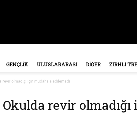
GENÇLİK
ULUSLARARASI
DİĞER
ZIRHLI TR
da revir olmadığı için müdahale edilemedi
: Okulda revir olmadığı