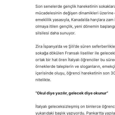
Son senelerde gençlik hareketinin sokaklara
mücadelesinin değişen dinamikleri üzerine ço
emeklilik yasasıyla, Kanada’da harçlara zam i
olmaya itilen gençlik, yeni dönemin başlangı
silsilesi daha sunuyor.
Zira İspanya’da ve Şili’de süren seferberlikle
sokağa dökülen Fransalı liseliler ile gelecek
ortak bir hat ören İtalyalı öğrenciler bu sür
örneklerde taleplerin ve sloganların, emekçi 
içerisinde oluşu, öğrenci hareketinin son 30
nitelikte.
“Okul diye yazılır, gelecek diye okunur”
İtalyalı geleceksizleşmiş on binlerce öğrenc
yukarıdaki başlık yazıyordu. Pankartta yazılan