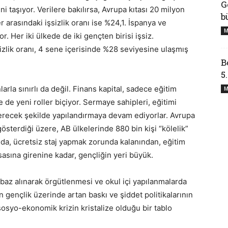
G
ini taşıyor. Verilere bakılırsa, Avrupa kıtası 20 milyon
b
er arasındaki işsizlik oranı ise %24,1. İspanya ve
M
. Her iki ülkede de iki gençten birisi işsiz.
zlik oranı, 4 sene içerisinde %28 seviyesine ulaşmış
B
5
larla sınırlı da değil. Finans kapital, sadece eğitim
M
e de yeni roller biçiyor. Sermaye sahipleri, eğitimi
verecek şekilde yapılandırmaya devam ediyorlar. Avrupa
terdiği üzere, AB ülkelerinde 880 bin kişi “kölelik”
ında, ücretsiz staj yapmak zorunda kalanından, eğitim
ına girenine kadar, gençliğin yeri büyük.
 baz alınarak örgütlenmesi ve okul içi yapılanmalarda
an gençlik üzerinde artan baskı ve şiddet politikalarının
 sosyo-ekonomik krizin kristalize olduğu bir tablo