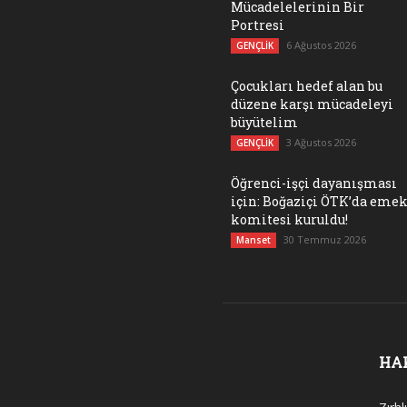
Mücadelelerinin Bir
Portresi
6 Ağustos 2026
GENÇLİK
Çocukları hedef alan bu
düzene karşı mücadeleyi
büyütelim
3 Ağustos 2026
GENÇLİK
Öğrenci-işçi dayanışması
için: Boğaziçi ÖTK’da eme
komitesi kuruldu!
30 Temmuz 2026
Manset
HA