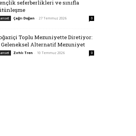
ençlik seferberlikleri ve sınıfla
ütünleşme
Çağrı Doğan
-
27 Temmuz 2026
anset
0
oğaziçi Toplu Mezuniyette Diretiyor:
. Geleneksel Alternatif Mezuniyet
Zırhlı Tren
-
10 Temmuz 2026
anset
0