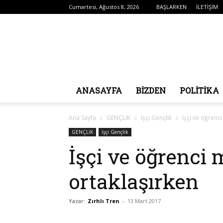
Cumartesi, Ağustos 8, 2026
BAŞLARKEN
İLETİŞİM
ANASAYFA
BİZDEN
POLITIKA
Ana Sayfa
GENÇLİK
İşçi Gençlik
İşçi ve öğrenc
GENÇLİK
İşçi Gençlik
İşçi ve öğrenci 
ortaklaşırken
Yazar:
Zırhlı Tren
-
13 Mart 2017