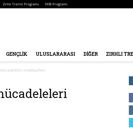
Zırhlı Tren’in Programı
1938 Programı
Zırhlı
GENÇLİK
ULUSLARARASI
DİĞER
ZIRHLI TR
i mücadeleleri ortaklaşırken
Tren
mücadeleleri