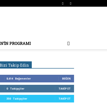
EN’IN PROGRAMI
Bizi Takip Edin
8,614
Beğenenler
BEĞEN
0
Takipçiler
TAKIP ET
350
Takipçiler
TAKIP ET