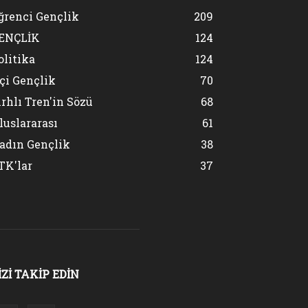
ğrenci Gençlik
209
ENÇLİK
124
olitika
124
şçi Gençlik
70
ırhlı Tren'in Sözü
68
luslararası
61
adın Gençlik
38
TK'lar
37
İZİ TAKİP EDİN