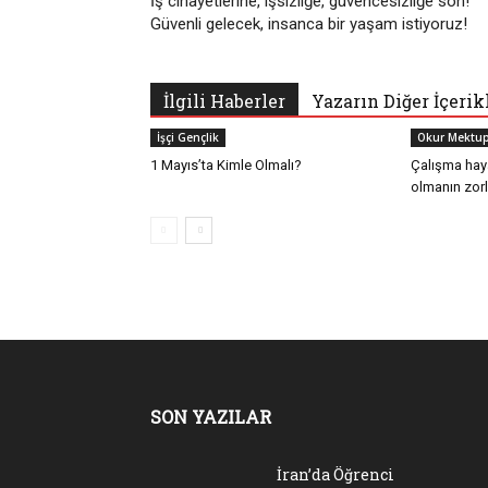
İş cinayetlerine, işsizliğe, güvencesizliğe son!
Güvenli gelecek, insanca bir yaşam istiyoruz!
İlgili Haberler
Yazarın Diğer İçerik
İşçi Gençlik
Okur Mektup
1 Mayıs’ta Kimle Olmalı?
Çalışma hay
olmanın zorl
SON YAZILAR
İran’da Öğrenci