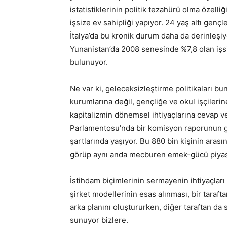
istatistiklerinin politik tezahürü olma özelliğ
işsize ev sahipliği yapıyor. 24 yaş altı gençl
İtalya’da bu kronik durum daha da derinleşiyor
Yunanistan’da 2008 senesinde %7,8 olan işsi
bulunuyor.
Ne var ki, geleceksizleştirme politikaları bun
kurumlarına değil, gençliğe ve okul işçilerin
kapitalizmin dönemsel ihtiyaçlarına cevap 
Parlamentosu’nda bir komisyon raporunun gös
şartlarında yaşıyor. Bu 880 bin kişinin aras
görüp aynı anda mecburen emek-gücü piyasas
İstihdam biçimlerinin sermayenin ihtiyaçları
şirket modellerinin esas alınması, bir taraft
arka planını oluştururken, diğer taraftan da
sunuyor bizlere.