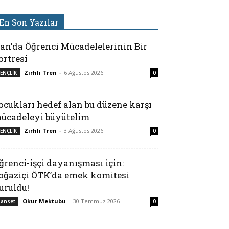
En Son Yazılar
ran’da Öğrenci Mücadelelerinin Bir
ortresi
Zırhlı Tren
-
6 Ağustos 2026
ENÇLİK
0
ocukları hedef alan bu düzene karşı
ücadeleyi büyütelim
Zırhlı Tren
-
3 Ağustos 2026
ENÇLİK
0
ğrenci-işçi dayanışması için:
oğaziçi ÖTK’da emek komitesi
uruldu!
Okur Mektubu
-
30 Temmuz 2026
anset
0