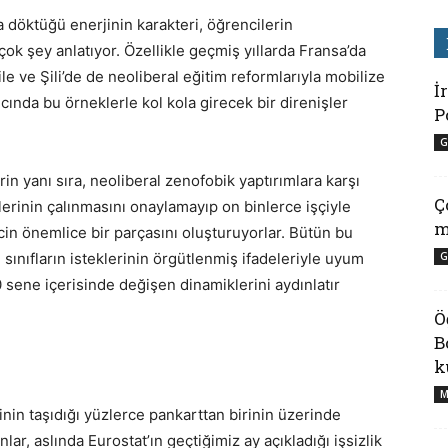
 döktüğü enerjinin karakteri, öğrencilerin
k şey anlatıyor. Özellikle geçmiş yıllarda Fransa’da
le ve Şili’de de neoliberal eğitim reformlarıyla mobilize
İ
cında bu örneklerle kol kola girecek bir direnişler
P
G
rin yanı sıra, neoliberal zenofobik yaptırımlara karşı
Ç
lerinin çalınmasını onaylamayıp on binlerce işçiyle
m
ecin önemlice bir parçasını oluşturuyorlar. Bütün bu
sınıfların isteklerinin örgütlenmiş ifadeleriyle uyum
G
 sene içerisinde değişen dinamiklerini aydınlatır
Ö
B
k
M
inin taşıdığı yüzlerce pankarttan birinin üzerinde
lar, aslında Eurostat’ın geçtiğimiz ay açıkladığı işsizlik