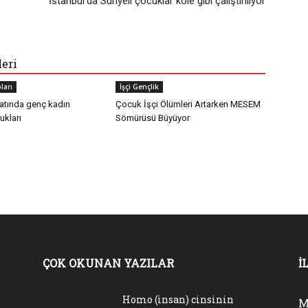
İstanbul’da Suriyeli çocuklar köle gibi çalıştırılıyor
leri
ları
İşçi Gençlik
atında genç kadın
Çocuk İşçi Ölümleri Artarken MESEM
ukları
Sömürüsü Büyüyor
ÇOK OKUNAN YAZILAR
İ
Homo (insan) cinsinin
M