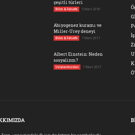
çeşitli türleri
Ö
5 Mart 2018
Bilim & Felsefe
G
Abiyogenez kuramı ve
P
Miller-Urey deneyi
İ
7 Mart 2017
Bilim & Felsefe
Z
U
Albert Einstein: Neden
sosyalizm?
K
k
7 Mart 2017
Ustalarımızdan
Ö
KKIMIZDA
B