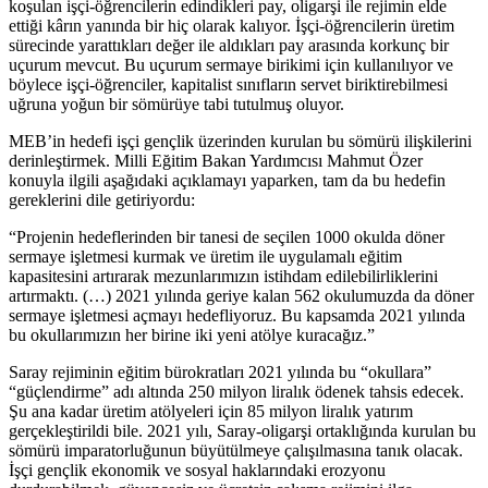
koşulan işçi-öğrencilerin edindikleri pay, oligarşi ile rejimin elde
ettiği kârın yanında bir hiç olarak kalıyor. İşçi-öğrencilerin üretim
sürecinde yarattıkları değer ile aldıkları pay arasında korkunç bir
uçurum mevcut. Bu uçurum sermaye birikimi için kullanılıyor ve
böylece işçi-öğrenciler, kapitalist sınıfların servet biriktirebilmesi
uğruna yoğun bir sömürüye tabi tutulmuş oluyor.
MEB’in hedefi işçi gençlik üzerinden kurulan bu sömürü ilişkilerini
derinleştirmek. Milli Eğitim Bakan Yardımcısı Mahmut Özer
konuyla ilgili aşağıdaki açıklamayı yaparken, tam da bu hedefin
gereklerini dile getiriyordu:
“Projenin hedeflerinden bir tanesi de seçilen 1000 okulda döner
sermaye işletmesi kurmak ve üretim ile uygulamalı eğitim
kapasitesini artırarak mezunlarımızın istihdam edilebilirliklerini
artırmaktı. (…) 2021 yılında geriye kalan 562 okulumuzda da döner
sermaye işletmesi açmayı hedefliyoruz. Bu kapsamda 2021 yılında
bu okullarımızın her birine iki yeni atölye kuracağız.”
Saray rejiminin eğitim bürokratları 2021 yılında bu “okullara”
“güçlendirme” adı altında 250 milyon liralık ödenek tahsis edecek.
Şu ana kadar üretim atölyeleri için 85 milyon liralık yatırım
gerçekleştirildi bile. 2021 yılı, Saray-oligarşi ortaklığında kurulan bu
sömürü imparatorluğunun büyütülmeye çalışılmasına tanık olacak.
İşçi gençlik ekonomik ve sosyal haklarındaki erozyonu