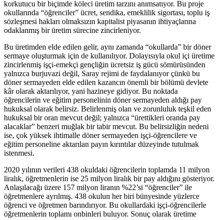
korkutucu bir biçimde köleci üretim tarzını anımsatıyor. Bu proje
okullarında “öğrenciler” ücret, sendika, emeklilik sigortası, toplu iş
sözleşmesi hakları olmaksızın kapitalist piyasanın ihtiyaçlarına
odaklanmış bir üretim sürecine zincirleniyor.
Bu üretimden elde edilen gelir, aynı zamanda “okullarda” bir döner
sermaye oluşturmak için de kullanılıyor. Dolayısıyla okul içi üretime
zincirlenmiş işçi-emekçi gençliğin ücretsiz iş gücü sömürüsünden
yalnızca burjuvazi değil, Saray rejimi de faydalanıyor çünkü bu
döner sermayeden elde edilen kazancın önemli bir bölümü devlete
kâr olarak aktarılıyor, yani hazineye gidiyor. Bu noktada
öğrencilerin ve eğitim personelinin döner sermayeden aldığı pay
hukuksal olarak belirsiz. Belirlenmiş olan ve zorunluluk teşkil eden
hukuksal bir oran mevcut değil; yalnızca “ürettikleri oranda pay
alacaklar” benzeri muğlak bir tabir mevcut. Bu belirsizliğin nedeni
ise, çok yüksek ihtimalle döner sermayeden işçi-öğrencilere ve
eğitim personeline aktarılan payın kırıntılar düzeyinde tutulmak
istenmesi.
2020 yılının verileri 438 okuldaki öğrencilerin toplamda 11 milyon
liralık, öğretmenlerin ise 25 milyon liralık bir pay aldığını gösteriyor.
Anlaşılacağı üzere 157 milyon liranın %22’si “öğrenciler” ile
öğretmenlere ayrılmış. 438 okulun her biri bünyesinde yüzlerce
öğrenci ve öğretmen barındırıyor. Bu okullardaki işçi-öğrencilerle
öğretmenlerin toplamı onbinleri buluyor. Sonuç olarak üretime