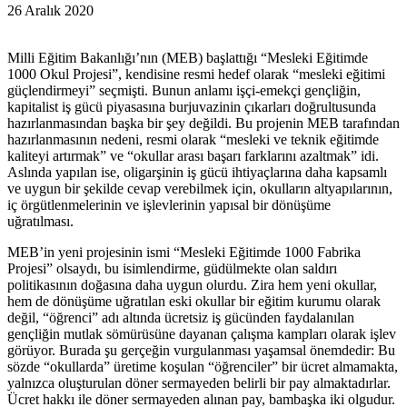
26 Aralık 2020
Milli Eğitim Bakanlığı’nın (MEB) başlattığı “Mesleki Eğitimde
1000 Okul Projesi”, kendisine resmi hedef olarak “mesleki eğitimi
güçlendirmeyi” seçmişti. Bunun anlamı işçi-emekçi gençliğin,
kapitalist iş gücü piyasasına burjuvazinin çıkarları doğrultusunda
hazırlanmasından başka bir şey değildi. Bu projenin MEB tarafından
hazırlanmasının nedeni, resmi olarak “mesleki ve teknik eğitimde
kaliteyi artırmak” ve “okullar arası başarı farklarını azaltmak” idi.
Aslında yapılan ise, oligarşinin iş gücü ihtiyaçlarına daha kapsamlı
ve uygun bir şekilde cevap verebilmek için, okulların altyapılarının,
iç örgütlenmelerinin ve işlevlerinin yapısal bir dönüşüme
uğratılması.
MEB’in yeni projesinin ismi “Mesleki Eğitimde 1000 Fabrika
Projesi” olsaydı, bu isimlendirme, güdülmekte olan saldırı
politikasının doğasına daha uygun olurdu. Zira hem yeni okullar,
hem de dönüşüme uğratılan eski okullar bir eğitim kurumu olarak
değil, “öğrenci” adı altında ücretsiz iş gücünden faydalanılan
gençliğin mutlak sömürüsüne dayanan çalışma kampları olarak işlev
görüyor. Burada şu gerçeğin vurgulanması yaşamsal önemdedir: Bu
sözde “okullarda” üretime koşulan “öğrenciler” bir ücret almamakta,
yalnızca oluşturulan döner sermayeden belirli bir pay almaktadırlar.
Ücret hakkı ile döner sermayeden alınan pay, bambaşka iki olgudur.