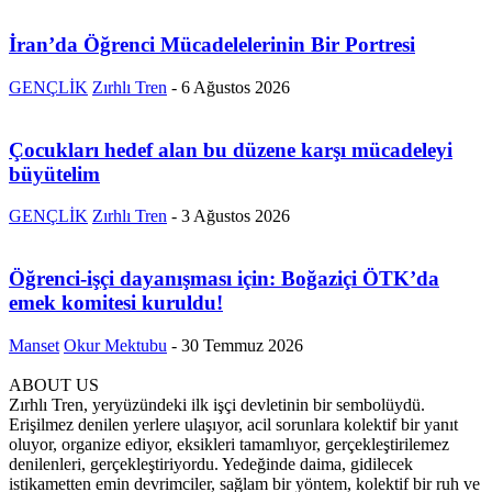
İran’da Öğrenci Mücadelelerinin Bir Portresi
GENÇLİK
Zırhlı Tren
-
6 Ağustos 2026
Çocukları hedef alan bu düzene karşı mücadeleyi
büyütelim
GENÇLİK
Zırhlı Tren
-
3 Ağustos 2026
Öğrenci-işçi dayanışması için: Boğaziçi ÖTK’da
emek komitesi kuruldu!
Manset
Okur Mektubu
-
30 Temmuz 2026
ABOUT US
Zırhlı Tren, yeryüzündeki ilk işçi devletinin bir sembolüydü.
Erişilmez denilen yerlere ulaşıyor, acil sorunlara kolektif bir yanıt
oluyor, organize ediyor, eksikleri tamamlıyor, gerçekleştirilemez
denilenleri, gerçekleştiriyordu. Yedeğinde daima, gidilecek
istikametten emin devrimciler, sağlam bir yöntem, kolektif bir ruh ve