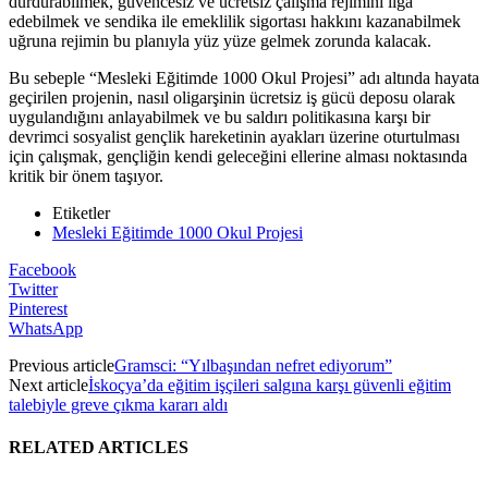
durdurabilmek, güvencesiz ve ücretsiz çalışma rejimini ilga
edebilmek ve sendika ile emeklilik sigortası hakkını kazanabilmek
uğruna rejimin bu planıyla yüz yüze gelmek zorunda kalacak.
Bu sebeple “Mesleki Eğitimde 1000 Okul Projesi” adı altında hayata
geçirilen projenin, nasıl oligarşinin ücretsiz iş gücü deposu olarak
uygulandığını anlayabilmek ve bu saldırı politikasına karşı bir
devrimci sosyalist gençlik hareketinin ayakları üzerine oturtulması
için çalışmak, gençliğin kendi geleceğini ellerine alması noktasında
kritik bir önem taşıyor.
Etiketler
Mesleki Eğitimde 1000 Okul Projesi
Facebook
Twitter
Pinterest
WhatsApp
Previous article
Gramsci: “Yılbaşından nefret ediyorum”
Next article
İskoçya’da eğitim işçileri salgına karşı güvenli eğitim
talebiyle greve çıkma kararı aldı
RELATED ARTICLES