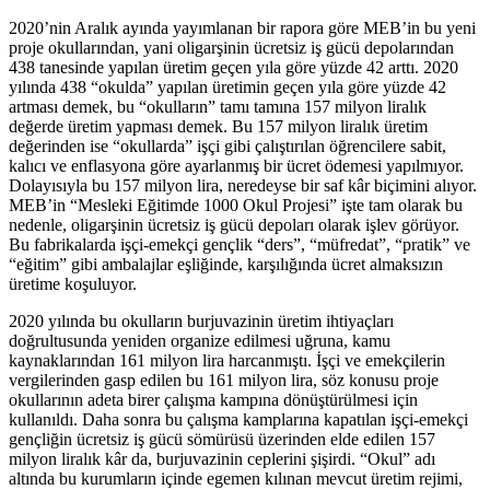
2020’nin Aralık ayında yayımlanan bir rapora göre MEB’in bu yeni
proje okullarından, yani oligarşinin ücretsiz iş gücü depolarından
438 tanesinde yapılan üretim geçen yıla göre yüzde 42 arttı. 2020
yılında 438 “okulda” yapılan üretimin geçen yıla göre yüzde 42
artması demek, bu “okulların” tamı tamına 157 milyon liralık
değerde üretim yapması demek. Bu 157 milyon liralık üretim
değerinden ise “okullarda” işçi gibi çalıştırılan öğrencilere sabit,
kalıcı ve enflasyona göre ayarlanmış bir ücret ödemesi yapılmıyor.
Dolayısıyla bu 157 milyon lira, neredeyse bir saf kâr biçimini alıyor.
MEB’in “Mesleki Eğitimde 1000 Okul Projesi” işte tam olarak bu
nedenle, oligarşinin ücretsiz iş gücü depoları olarak işlev görüyor.
Bu fabrikalarda işçi-emekçi gençlik “ders”, “müfredat”, “pratik” ve
“eğitim” gibi ambalajlar eşliğinde, karşılığında ücret almaksızın
üretime koşuluyor.
2020 yılında bu okulların burjuvazinin üretim ihtiyaçları
doğrultusunda yeniden organize edilmesi uğruna, kamu
kaynaklarından 161 milyon lira harcanmıştı. İşçi ve emekçilerin
vergilerinden gasp edilen bu 161 milyon lira, söz konusu proje
okullarının adeta birer çalışma kampına dönüştürülmesi için
kullanıldı. Daha sonra bu çalışma kamplarına kapatılan işçi-emekçi
gençliğin ücretsiz iş gücü sömürüsü üzerinden elde edilen 157
milyon liralık kâr da, burjuvazinin ceplerini şişirdi. “Okul” adı
altında bu kurumların içinde egemen kılınan mevcut üretim rejimi,