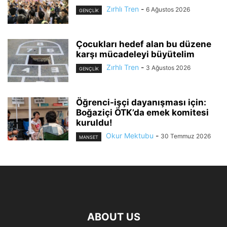
Zırhlı Tren
-
6 Ağustos 2026
GENÇLİK
Çocukları hedef alan bu düzene
karşı mücadeleyi büyütelim
Zırhlı Tren
-
3 Ağustos 2026
GENÇLİK
Öğrenci-işçi dayanışması için:
Boğaziçi ÖTK’da emek komitesi
kuruldu!
Okur Mektubu
-
30 Temmuz 2026
MANSET
ABOUT US