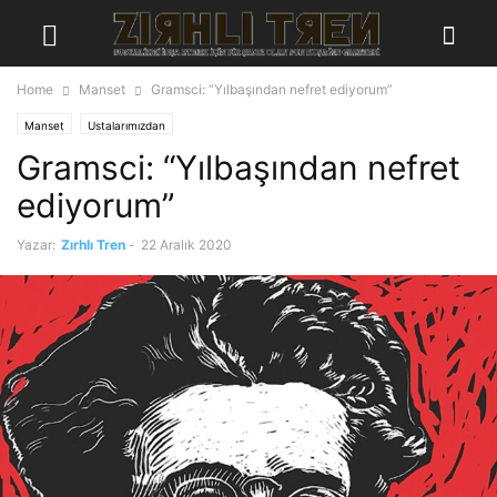
Home
Manset
Gramsci: “Yılbaşından nefret ediyorum”
Manset
Ustalarımızdan
Gramsci: “Yılbaşından nefret
ediyorum”
Yazar:
Zırhlı Tren
-
22 Aralık 2020