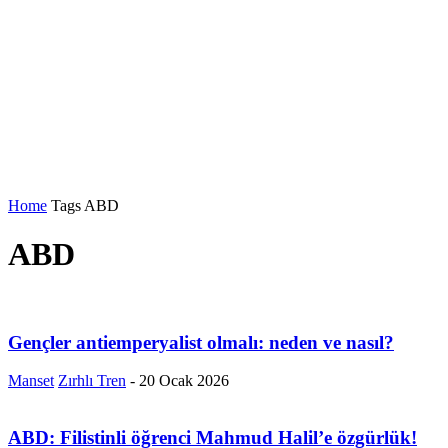
Home
Tags
ABD
ABD
Gençler antiemperyalist olmalı: neden ve nasıl?
Manset
Zırhlı Tren
-
20 Ocak 2026
ABD: Filistinli öğrenci Mahmud Halil’e özgürlük!