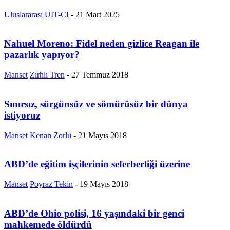
Uluslararası
UIT-CI
-
21 Mart 2025
Nahuel Moreno: Fidel neden gizlice Reagan ile
pazarlık yapıyor?
Manset
Zırhlı Tren
-
27 Temmuz 2018
Sınırsız, sürgünsüz ve sömürüsüz bir dünya
istiyoruz
Manset
Kenan Zorlu
-
21 Mayıs 2018
ABD’de eğitim işçilerinin seferberliği üzerine
Manset
Poyraz Tekin
-
19 Mayıs 2018
ABD’de Ohio polisi, 16 yaşındaki bir genci
mahkemede öldürdü