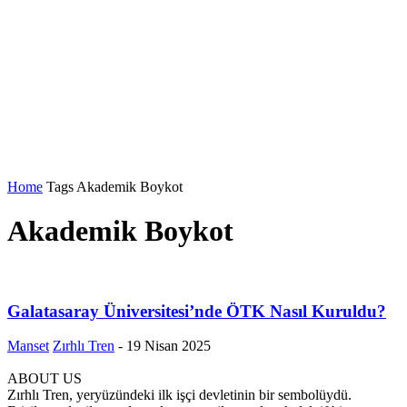
Home
Tags
Akademik Boykot
Akademik Boykot
Galatasaray Üniversitesi’nde ÖTK Nasıl Kuruldu?
Manset
Zırhlı Tren
-
19 Nisan 2025
ABOUT US
Zırhlı Tren, yeryüzündeki ilk işçi devletinin bir sembolüydü.