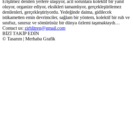
Erişilmez denilen yerlere ulaşıyor, acil sorunlara kolektif bir yanıt
oluyor, organize ediyor, eksikleri tamamlıyor, gerçekleştirilemez
denilenleri, gerçekleştiriyordu. Yedeğinde daima, gidilecek
istikametten emin devrimciler, sağlam bir yöntem, kolektif bir ruh ve
sınıfsız, sınırsız ve sömürüsüz bir dünya özlemi taşımaktaydı…
Contact us:
zirhlitren@gmail.com
BİZİ TAKİP EDİN
© Tasarım | Merhaba Grafik