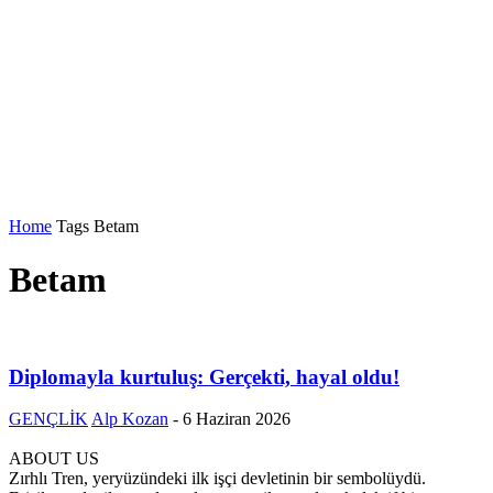
Home
Tags
Betam
Betam
Diplomayla kurtuluş: Gerçekti, hayal oldu!
GENÇLİK
Alp Kozan
-
6 Haziran 2026
ABOUT US
Zırhlı Tren, yeryüzündeki ilk işçi devletinin bir sembolüydü.