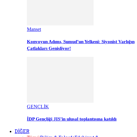
Manset
Konvoyun Adımı, Sumud’un Yelkeni: Siyonist Varlığın
Çatlakları Genişliyor!
GENÇLİK
İDP Gençliği JIS’in ulusal toplantısına katıldı
DİĞER