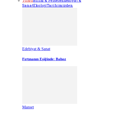
Tümü
Bilim & Felsefe
Edebiyat &
Sanat
Ekoloji
Tarihimizden
Edebiyat & Sanat
Fırtınanın Eşiğinde: Bahoz
Manset