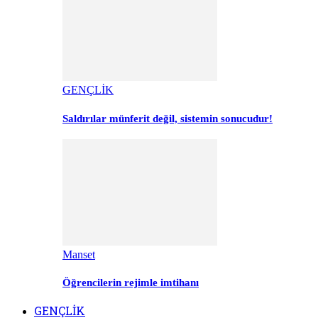
GENÇLİK
Saldırılar münferit değil, sistemin sonucudur!
Manset
Öğrencilerin rejimle imtihanı
GENÇLİK