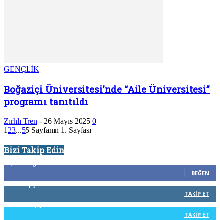
GENÇLİK
Boğaziçi Üniversitesi’nde “Aile Üniversitesi”
programı tanıtıldı
Zırhlı Tren
-
26 Mayıs 2025
0
1
2
3
...
5
5 Sayfanın 1. Sayfası
Bizi Takip Edin
8,614
Beğenenler
BEĞEN
0
Takipçiler
TAKIP ET
350
Takipçiler
TAKIP ET