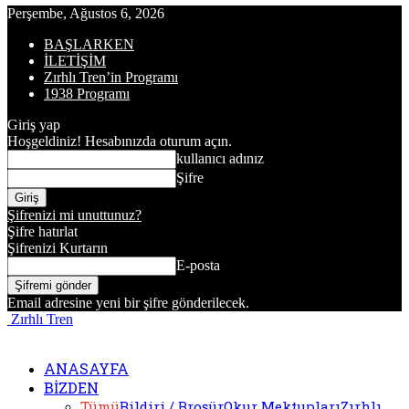
Perşembe, Ağustos 6, 2026
BAŞLARKEN
İLETİŞİM
Zırhlı Tren’in Programı
1938 Programı
Giriş yap
Hoşgeldiniz! Hesabınızda oturum açın.
kullanıcı adınız
Şifre
Şifrenizi mi unuttunuz?
Şifre hatırlat
Şifrenizi Kurtarın
E-posta
Email adresine yeni bir şifre gönderilecek.
Zırhlı Tren
ANASAYFA
BİZDEN
Tümü
Bildiri / Broşür
Okur Mektupları
Zırhlı