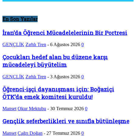
En Son Yazılar
İran’da Öğrenci Mücadelelerinin Bir Portresi
GENÇLİK
Zırhlı Tren
-
6 Ağustos 2026
0
Çocukları hedef alan bu düzene karşı
mücadeleyi büyütelim
GENÇLİK
Zırhlı Tren
-
3 Ağustos 2026
0
Öğrenci-işçi dayanışması için: Boğaziçi
ÖTK’da emek komitesi kuruldu!
Manset
Okur Mektubu
-
30 Temmuz 2026
0
Gençlik seferberlikleri ve sınıfla bütünleşme
Manset
Çağrı Doğan
-
27 Temmuz 2026
0