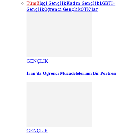
Tümü
İşçi Gençlik
Kadın Gençlik
LGBTİ+
Gençlik
Öğrenci Gençlik
ÖTK’lar
GENÇLİK
İran’da Öğrenci Mücadelelerinin Bir Portresi
GENÇLİK