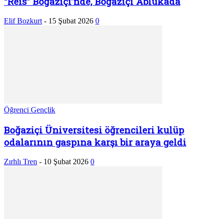
“Reis” Boğaziçi’nde, Boğaziçi Ablukada
Elif Bozkurt
-
15 Şubat 2026
0
Öğrenci Gençlik
Boğaziçi Üniversitesi öğrencileri kulüp
odalarının gaspına karşı bir araya geldi
Zırhlı Tren
-
10 Şubat 2026
0