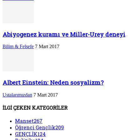
Abiyogenez kuramı ve Miller-Urey deneyi
Bilim & Felsefe
7 Mart 2017
Albert Einstein: Neden sosyalizm?
Ustalarımızdan
7 Mart 2017
İLGİ ÇEKEN KATEGORİLER
Manset
267
Öğrenci Gençlik
209
GENÇLİK
124