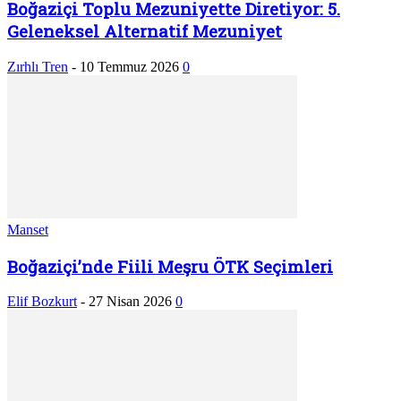
Boğaziçi Toplu Mezuniyette Diretiyor: 5.
Geleneksel Alternatif Mezuniyet
Zırhlı Tren
-
10 Temmuz 2026
0
Manset
Boğaziçi’nde Fiili Meşru ÖTK Seçimleri
Elif Bozkurt
-
27 Nisan 2026
0