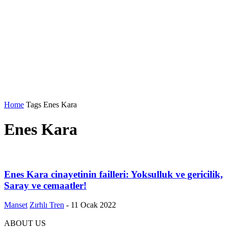
Home
Tags
Enes Kara
Enes Kara
Enes Kara cinayetinin failleri: Yoksulluk ve gericilik,
Saray ve cemaatler!
Manset
Zırhlı Tren
-
11 Ocak 2022
ABOUT US