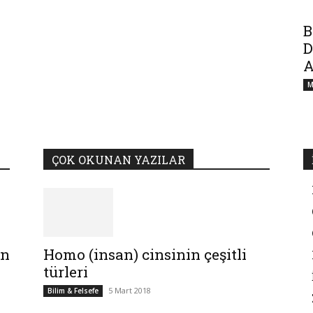
B
D
A
M
ÇOK OKUNAN YAZILAR
in
Homo (insan) cinsinin çeşitli
türleri
5 Mart 2018
Bilim & Felsefe