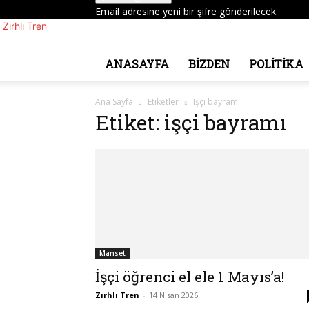
Email adresine yeni bir şifre gönderilecek.
Zırhlı Tren
ANASAYFA
BİZDEN
POLITIKA
Ana Sayfa
Etiketler
Işçi bayramı
Etiket: işçi bayramı
Manset
İşçi öğrenci el ele 1 Mayıs’a!
Zırhlı Tren
-
14 Nisan 2026