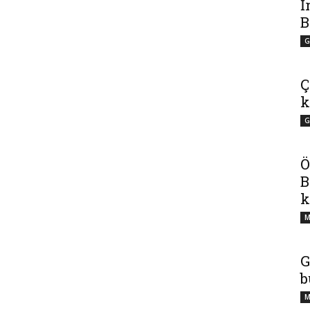
İ
B
G
Ç
k
G
Ö
B
k
M
G
b
M