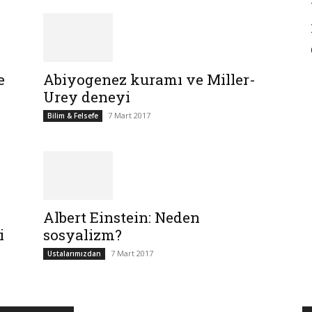
e
Abiyogenez kuramı ve Miller-
Urey deneyi
7 Mart 2017
Bilim & Felsefe
Albert Einstein: Neden
i
sosyalizm?
7 Mart 2017
Ustalarımızdan