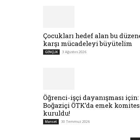
Çocukları hedef alan bu düzen
karşı mücadeleyi büyütelim
3 Ağustos 2026
GENÇLİK
Öğrenci-işçi dayanışması için:
Boğaziçi ÖTK’da emek komites
kuruldu!
30 Temmuz 2026
Manset