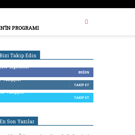
EN’IN PROGRAMI
Bizi Takip Edin
8,614
Beğenenler
BEĞEN
0
Takipçiler
TAKIP ET
350
Takipçiler
TAKIP ET
En Son Yazılar