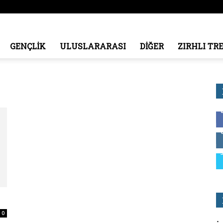
GENÇLİK
ULUSLARARASI
DİĞER
ZIRHLI TR
0