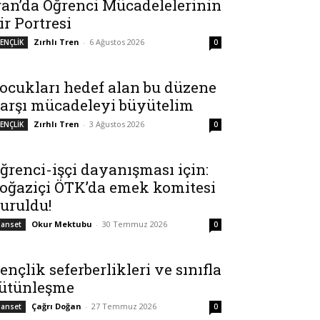
ran’da Öğrenci Mücadelelerinin
ir Portresi
Zırhlı Tren
-
6 Ağustos 2026
ENÇLİK
0
ocukları hedef alan bu düzene
arşı mücadeleyi büyütelim
Zırhlı Tren
-
3 Ağustos 2026
ENÇLİK
0
ğrenci-işçi dayanışması için:
oğaziçi ÖTK’da emek komitesi
uruldu!
Okur Mektubu
-
30 Temmuz 2026
anset
0
ençlik seferberlikleri ve sınıfla
ütünleşme
Çağrı Doğan
-
27 Temmuz 2026
anset
0