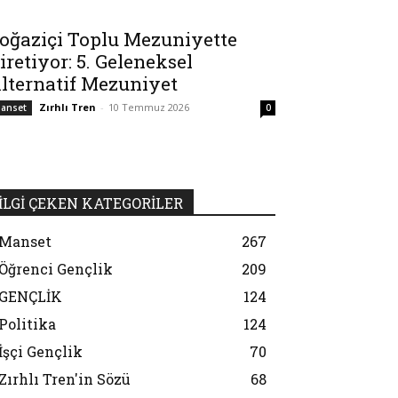
oğaziçi Toplu Mezuniyette
iretiyor: 5. Geleneksel
lternatif Mezuniyet
Zırhlı Tren
-
10 Temmuz 2026
anset
0
İLGİ ÇEKEN KATEGORİLER
Manset
267
Öğrenci Gençlik
209
GENÇLİK
124
Politika
124
İşçi Gençlik
70
Zırhlı Tren'in Sözü
68