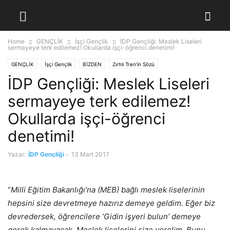
Home
GENÇLİK
İşçi Gençlik
İDP Gençliği: Meslek Liseleri
sermayeye terk edilemez! Okullarda işçi-öğrenci denetimi!
GENÇLİK
İşçi Gençlik
BİZDEN
Zırhlı Tren'in Sözü
İDP Gençliği: Meslek Liseleri
sermayeye terk edilemez!
Okullarda işçi-öğrenci
denetimi!
Yazar:
İDP Gençliği
-
13 Mart 2017
“
Milli Eğitim Bakanlığı’na (MEB) bağlı meslek liselerinin
hepsini size devretmeye hazırız demeye geldim. Eğer biz
devredersek, öğrencilere ‘Gidin işyeri bulun’ demeye
gerek kalmayacak. Meslek liselerini size verelim. Bunu