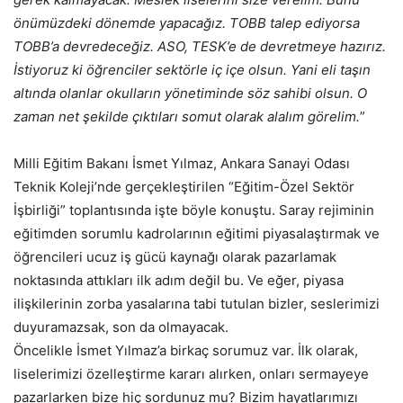
önümüzdeki dönemde yapacağız. TOBB talep ediyorsa
TOBB’a devredeceğiz. ASO, TESK’e de devretmeye hazırız.
İstiyoruz ki öğrenciler sektörle iç içe olsun. Yani eli taşın
altında olanlar okulların yönetiminde söz sahibi olsun. O
zaman net şekilde çıktıları somut olarak alalım görelim.
”
Milli Eğitim Bakanı İsmet Yılmaz, Ankara Sanayi Odası
Teknik Koleji’nde gerçekleştirilen “Eğitim-Özel Sektör
İşbirliği” toplantısında işte böyle konuştu. Saray rejiminin
eğitimden sorumlu kadrolarının eğitimi piyasalaştırmak ve
öğrencileri ucuz iş gücü kaynağı olarak pazarlamak
noktasında attıkları ilk adım değil bu. Ve eğer, piyasa
ilişkilerinin zorba yasalarına tabi tutulan bizler, seslerimizi
duyuramazsak, son da olmayacak.
Öncelikle İsmet Yılmaz’a birkaç sorumuz var. İlk olarak,
liselerimizi özelleştirme kararı alırken, onları sermayeye
pazarlarken bize hiç sordunuz mu? Bizim hayatlarımızı