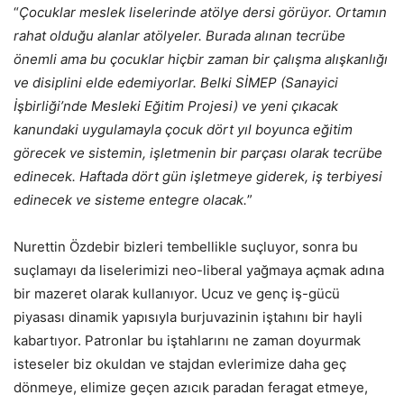
“
Çocuklar meslek liselerinde atölye dersi görüyor. Ortamın
rahat olduğu alanlar atölyeler. Burada alınan tecrübe
önemli ama bu çocuklar hiçbir zaman bir çalışma alışkanlığı
ve disiplini elde edemiyorlar. Belki SİMEP (Sanayici
İşbirliği’nde Mesleki Eğitim Projesi) ve yeni çıkacak
kanundaki uygulamayla çocuk dört yıl boyunca eğitim
görecek ve sistemin, işletmenin bir parçası olarak tecrübe
edinecek. Haftada dört gün işletmeye giderek, iş terbiyesi
edinecek ve sisteme entegre olacak.
”
Nurettin Özdebir bizleri tembellikle suçluyor, sonra bu
suçlamayı da liselerimizi neo-liberal yağmaya açmak adına
bir mazeret olarak kullanıyor. Ucuz ve genç iş-gücü
piyasası dinamik yapısıyla burjuvazinin iştahını bir hayli
kabartıyor. Patronlar bu iştahlarını ne zaman doyurmak
isteseler biz okuldan ve stajdan evlerimize daha geç
dönmeye, elimize geçen azıcık paradan feragat etmeye,