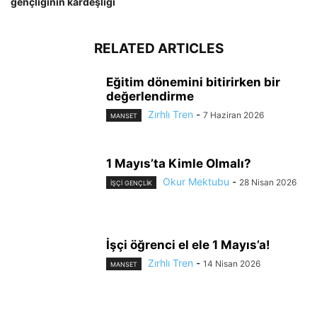
gençliğinin kardeşliği
RELATED ARTICLES
Eğitim dönemini bitirirken bir
değerlendirme
Zırhlı Tren
-
7 Haziran 2026
MANSET
1 Mayıs’ta Kimle Olmalı?
Okur Mektubu
-
28 Nisan 2026
İŞÇI GENÇLIK
İşçi öğrenci el ele 1 Mayıs’a!
Zırhlı Tren
-
14 Nisan 2026
MANSET