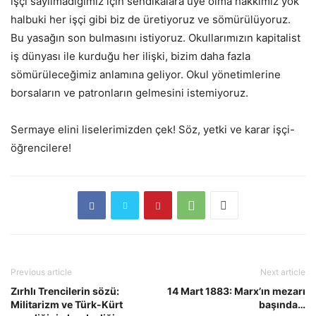
işçi sayılmadığımız için sendikalara üye olma hakkımız yok
halbuki her işçi gibi biz de üretiyoruz ve sömürülüyoruz.
Bu yasağın son bulmasını istiyoruz. Okullarımızın kapitalist
iş dünyası ile kurduğu her ilişki, bizim daha fazla
sömürüleceğimiz anlamına geliyor. Okul yönetimlerine
borsaların ve patronların gelmesini istemiyoruz.
Sermaye elini liselerimizden çek! Söz, yetki ve karar işçi-
öğrencilere!
Previous article
Next article
Zırhlı Trencilerin sözü:
14 Mart 1883: Marx’ın mezarı
Militarizm ve Türk-Kürt
başında…