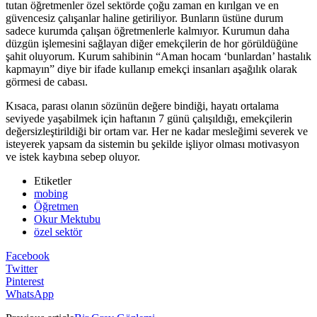
tutan öğretmenler özel sektörde çoğu zaman en kırılgan ve en
güvencesiz çalışanlar haline getiriliyor. Bunların üstüne durum
sadece kurumda çalışan öğretmenlerle kalmıyor. Kurumun daha
düzgün işlemesini sağlayan diğer emekçilerin de hor görüldüğüne
şahit oluyorum. Kurum sahibinin “Aman hocam ‘bunlardan’ hastalık
kapmayın” diye bir ifade kullanıp emekçi insanları aşağılık olarak
görmesi de cabası.
Kısaca, parası olanın sözünün değere bindiği, hayatı ortalama
seviyede yaşabilmek için haftanın 7 günü çalışıldığı, emekçilerin
değersizleştirildiği bir ortam var. Her ne kadar mesleğimi severek ve
isteyerek yapsam da sistemin bu şekilde işliyor olması motivasyon
ve istek kaybına sebep oluyor.
Etiketler
mobing
Öğretmen
Okur Mektubu
özel sektör
Facebook
Twitter
Pinterest
WhatsApp