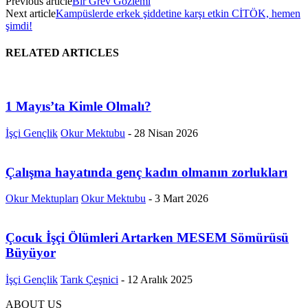
Previous article
Bir Grev Gözlemi
Next article
Kampüslerde erkek şiddetine karşı etkin CİTÖK, hemen
şimdi!
RELATED ARTICLES
1 Mayıs’ta Kimle Olmalı?
İşçi Gençlik
Okur Mektubu
-
28 Nisan 2026
Çalışma hayatında genç kadın olmanın zorlukları
Okur Mektupları
Okur Mektubu
-
3 Mart 2026
Çocuk İşçi Ölümleri Artarken MESEM Sömürüsü
Büyüyor
İşçi Gençlik
Tarık Çeşnici
-
12 Aralık 2025
ABOUT US