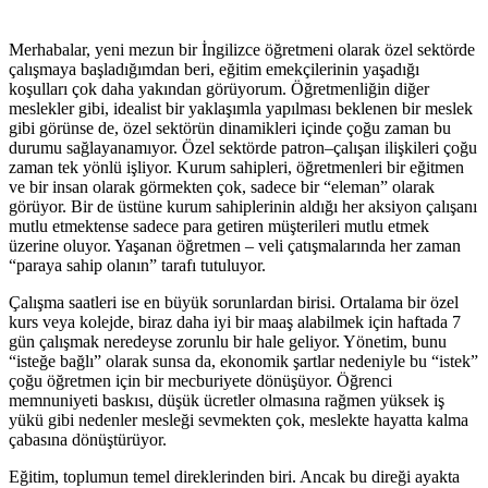
Merhabalar, yeni mezun bir İngilizce öğretmeni olarak özel sektörde
çalışmaya başladığımdan beri, eğitim emekçilerinin yaşadığı
koşulları çok daha yakından görüyorum. Öğretmenliğin diğer
meslekler gibi, idealist bir yaklaşımla yapılması beklenen bir meslek
gibi görünse de, özel sektörün dinamikleri içinde çoğu zaman bu
durumu sağlayanamıyor. Özel sektörde patron–çalışan ilişkileri çoğu
zaman tek yönlü işliyor. Kurum sahipleri, öğretmenleri bir eğitmen
ve bir insan olarak görmekten çok, sadece bir “eleman” olarak
görüyor. Bir de üstüne kurum sahiplerinin aldığı her aksiyon çalışanı
mutlu etmektense sadece para getiren müşterileri mutlu etmek
üzerine oluyor. Yaşanan öğretmen – veli çatışmalarında her zaman
“paraya sahip olanın” tarafı tutuluyor.
Çalışma saatleri ise en büyük sorunlardan birisi. Ortalama bir özel
kurs veya kolejde, biraz daha iyi bir maaş alabilmek için haftada 7
gün çalışmak neredeyse zorunlu bir hale geliyor. Yönetim, bunu
“isteğe bağlı” olarak sunsa da, ekonomik şartlar nedeniyle bu “istek”
çoğu öğretmen için bir mecburiyete dönüşüyor. Öğrenci
memnuniyeti baskısı, düşük ücretler olmasına rağmen yüksek iş
yükü gibi nedenler mesleği sevmekten çok, meslekte hayatta kalma
çabasına dönüştürüyor.
Eğitim, toplumun temel direklerinden biri. Ancak bu direği ayakta