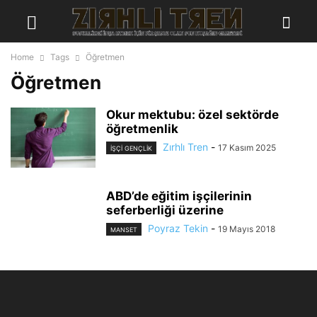
Home
Tags
Öğretmen
Öğretmen
Okur mektubu: özel sektörde
öğretmenlik
Zırhlı Tren
-
17 Kasım 2025
İŞÇI GENÇLIK
ABD’de eğitim işçilerinin
seferberliği üzerine
Poyraz Tekin
-
19 Mayıs 2018
MANSET