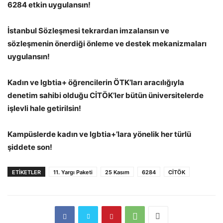
6284 etkin uygulansın!
İstanbul Sözleşmesi tekrardan imzalansın ve
sözleşmenin önerdiği önleme ve destek mekanizmaları
uygulansın!
Kadın ve lgbtia+ öğrencilerin ÖTK’ları aracılığıyla
denetim sahibi olduğu CİTÖK’ler bütün üniversitelerde
işlevli hale getirilsin!
Kampüslerde kadın ve lgbtia+’lara yönelik her türlü
şiddete son!
ETIKETLER
11. Yargı Paketi
25 Kasım
6284
CİTÖK