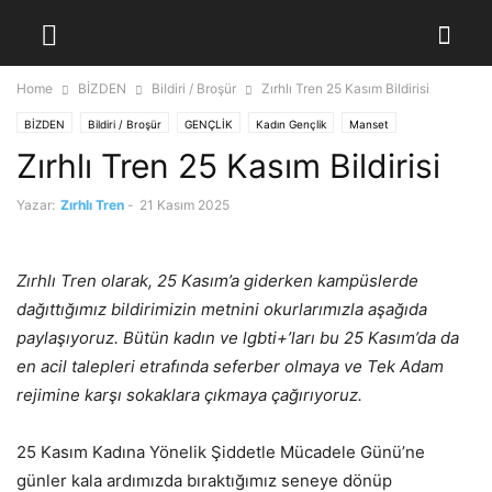
Home
BİZDEN
Bildiri / Broşür
Zırhlı Tren 25 Kasım Bildirisi
BİZDEN
Bildiri / Broşür
GENÇLİK
Kadın Gençlik
Manset
Zırhlı Tren 25 Kasım Bildirisi
Yazar:
Zırhlı Tren
-
21 Kasım 2025
Zırhlı Tren olarak, 25 Kasım’a giderken kampüslerde
dağıttığımız bildirimizin metnini okurlarımızla aşağıda
paylaşıyoruz. Bütün kadın ve lgbti+’ları bu 25 Kasım’da da
en acil talepleri etrafında seferber olmaya ve Tek Adam
rejimine karşı sokaklara çıkmaya çağırıyoruz.
25 Kasım Kadına Yönelik Şiddetle Mücadele Günü’ne
günler kala ardımızda bıraktığımız seneye dönüp