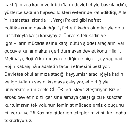
baktığımızda kadın ve lgbti+’ların devlet eliyle baskılandığı,
yüzlerce kadının hapsedildikleri evlerinde katledildiği, Aile
Yılı safsatası altında 11. Yargı Paketi gibi nefret
politikalarının dayatıldığı, “şüpheli” kadın ölümleriyle dolu
bir tabloyla karşı karşıyayız. Üniversiteli kadın ve
lgbti+’ların mücadelesine karşı bütün şiddet araçlarını var
gücüyle kullanmaktan geri durmayan devlet konu Hilal’i,
Meliha’yı, Rojin’i korumaya geldiğinde hiçbir şey yapmadı.
Rojin Kabaiş hâlâ adaletin tecelli etmesini bekliyor.
Devletse okullarımıza atadığı kayyumlar aracılığıyla kadın
ve lgbti+’ların sesini kısmaya çalışıyor, el birliğiyle
üniversitelerimizdeki CİTÖK’leri işlevsizleştiriyor. Bizler
erkek devletin bizi içerisine almaya çalıştığı bu kıskaçtan
kurtulmanın tek yolunun feminist mücadelemiz olduğunu
biliyoruz ve 25 Kasım’a giderken taleplerimizi bir kez daha
tekrarlıyoruz: