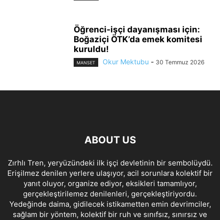
Öğrenci-işçi dayanışması için:
Boğaziçi ÖTK’da emek komitesi
kuruldu!
Okur Mektubu
-
30 Temmuz 2026
MANSET
ABOUT US
Zırhlı Tren, yeryüzündeki ilk işçi devletinin bir sembolüydü.
Erişilmez denilen yerlere ulaşıyor, acil sorunlara kolektif bir
yanıt oluyor, organize ediyor, eksikleri tamamlıyor,
gerçekleştirilemez denilenleri, gerçekleştiriyordu.
Yedeğinde daima, gidilecek istikametten emin devrimciler,
sağlam bir yöntem, kolektif bir ruh ve sınıfsız, sınırsız ve