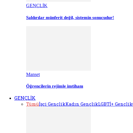
GENÇLİK
Saldırılar münferit değil, sistemin sonucudur!
Manset
Öğrencilerin rejimle imtihanı
GENÇLİK
Tümü
İşçi Gençlik
Kadın Gençlik
LGBTİ+ Gençlik