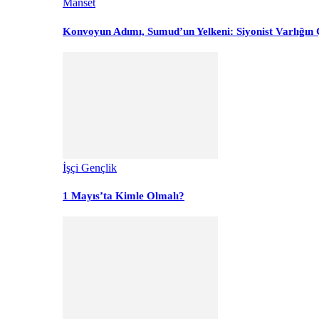
Manset
Konvoyun Adımı, Sumud’un Yelkeni: Siyonist Varlığın Ç
İşçi Gençlik
1 Mayıs’ta Kimle Olmalı?