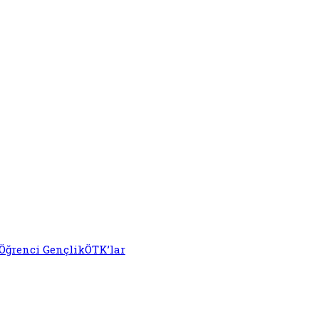
Öğrenci Gençlik
ÖTK’lar