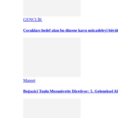
GENÇLİK
Çocukları hedef alan bu düzene karşı mücadeleyi büyü
Manset
Boğaziçi Toplu Mezuniyette Diretiyor: 5. Geleneksel Al