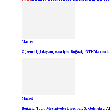
Manset
Öğrenci-işçi dayanışması için: Boğaziçi ÖTK’da emek 
Manset
Boğaziçi Toplu Mezuniyette Diretiyor: 5. Geleneksel Al