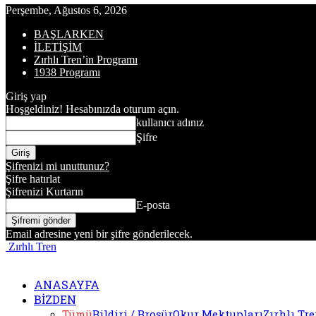
Perşembe, Ağustos 6, 2026
BAŞLARKEN
İLETİŞİM
Zırhlı Tren’in Programı
1938 Programı
Giriş yap
Hoşgeldiniz! Hesabınızda oturum açın.
kullanıcı adınız
Şifre
Şifrenizi mi unuttunuz?
Şifre hatırlat
Şifrenizi Kurtarın
E-posta
Email adresine yeni bir şifre gönderilecek.
Zırhlı Tren
ANASAYFA
BİZDEN
Tümü
Bildiri / Broşür
Okur Mektupları
Zırhlı Tr