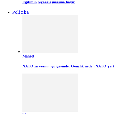
Eğitimin piyasalaşmasına hayır
Politika
Manset
NATO zirvesinin gölgesinde: Gençlik neden NATO’ya k