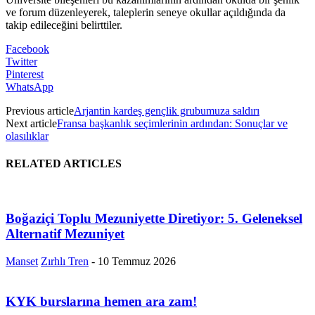
ve forum düzenleyerek, taleplerin seneye okullar açıldığında da
takip edileceğini belirttiler.
Facebook
Twitter
Pinterest
WhatsApp
Previous article
Arjantin kardeş gençlik grubumuza saldırı
Next article
Fransa başkanlık seçimlerinin ardından: Sonuçlar ve
olasılıklar
RELATED ARTICLES
Boğaziçi Toplu Mezuniyette Diretiyor: 5. Geleneksel
Alternatif Mezuniyet
Manset
Zırhlı Tren
-
10 Temmuz 2026
KYK burslarına hemen ara zam!