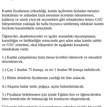
Kantin fiyatlarının yüksekliği, kantin işçilerinin fazladan mesaiye
bırakılması ve ardından fazla mesainin ücretinin ödenmemesi,
kalitesiz ve sınırlı yiyecek seçenekleri gibi sebeplerden dolayı GSÜ
bileşenlerinin yaklaşık iki hafta boyunca sürdürmüş oldukları kantin
boykotu kazanımlarla sonuçlandı.
Öğrenciler, akademisyenler ve işçiler arasındaki dayanışmanın,
kararlılığın ve birlikteliğin sonucunda geri adım adan kantin sahibi
ve GSÜ yönetimi, okul bileşenleri ile aşağıdaki konularda
mutabakata vardı:
1.) Kantin çalışanlarına fazla mesai ücretleri ödenecek ve mesaileri
düzenlenecek.
2.) Çay 1 liradan 75 kuruşa, su ise 1 liradan 90 kuruşa indirilecek.
3.) Bütün ürünlerin fiyatlarının yazdığı bir liste asılacak.
4.) Akşama kadar simit, poğaça, açma bulundurulacak.
5.) Fiyatların belirlenmesi için içinde Eğitim-Sen ve öğrencilerden
birer temsilcinin de bulunacağı bir komisyon oluşturulacak.
Üniversite bileşenleri bu kazanımlarının ardından okulda bir şenlik