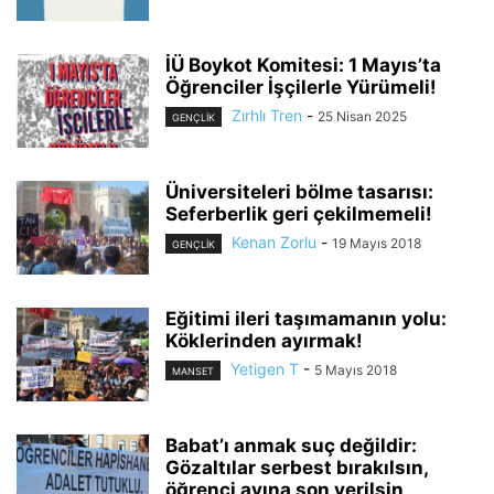
İÜ Boykot Komitesi: 1 Mayıs’ta
Öğrenciler İşçilerle Yürümeli!
Zırhlı Tren
-
25 Nisan 2025
GENÇLİK
Üniversiteleri bölme tasarısı:
Seferberlik geri çekilmemeli!
Kenan Zorlu
-
19 Mayıs 2018
GENÇLİK
Eğitimi ileri taşımamanın yolu:
Köklerinden ayırmak!
Yetigen T
-
5 Mayıs 2018
MANSET
Babat’ı anmak suç değildir:
Gözaltılar serbest bırakılsın,
öğrenci avına son verilsin