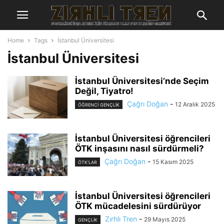
Home
Tags
İstanbul Üniversitesi
İstanbul Üniversitesi
İstanbul Üniversitesi’nde Seçim
Değil, Tiyatro!
Çağrı Doğan
-
12 Aralık 2025
ÖĞRENCI GENÇLIK
İstanbul Üniversitesi öğrencileri
ÖTK inşasını nasıl sürdürmeli?
Çağrı Doğan
-
15 Kasım 2025
ÖTK'LAR
İstanbul Üniversitesi öğrencileri
ÖTK mücadelesini sürdürüyor
Zırhlı Tren
-
29 Mayıs 2025
GENÇLİK