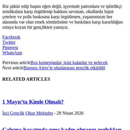
Biz şükür edip başını eğen değil, işyerinde patronlara ve işbirlikçi
sendikalara karşı örgütlenip hakkını savunan, okullarda faşist
çetelere ve polis baskısına karşı örgütlenen, yaşamımızın her
alanında var
olan emek sömürüsüne ve baskılara karşı kararlılığını
ortaya koyan bir gençlikten yanayız.
Facebook
Twitter
Pinterest
WhatsApp
Previous article
Boş kontenjanlar, işsiz kalanlar ve gelecek
Next article
Buenos Aires’te uluslararası gençlik etkinliği
RELATED ARTICLES
1 Mayıs’ta Kimle Olmalı?
İşçi Gençlik
Okur Mektubu
-
28 Nisan 2026
Çalışma hayatında genç kadın olmanın zorlukları