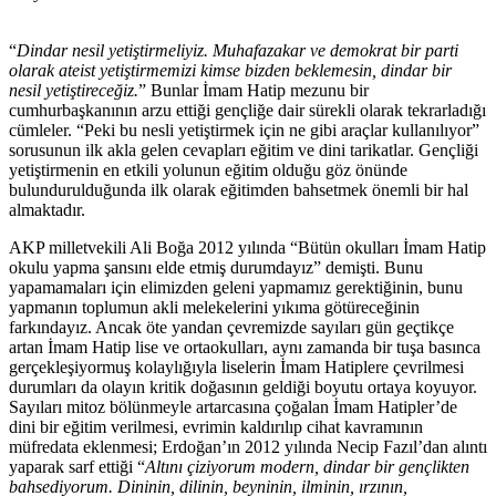
“
Dindar nesil yetiştirmeliyiz. Muhafazakar ve demokrat bir parti
olarak ateist yetiştirmemizi kimse bizden beklemesin, dindar bir
nesil yetiştireceğiz.
” Bunlar İmam Hatip mezunu bir
cumhurbaşkanının arzu ettiği gençliğe dair sürekli olarak tekrarladığı
cümleler. “Peki bu nesli yetiştirmek için ne gibi araçlar kullanılıyor”
sorusunun ilk akla gelen cevapları eğitim ve dini tarikatlar. Gençliği
yetiştirmenin en etkili yolunun eğitim olduğu göz önünde
bulundurulduğunda ilk olarak eğitimden bahsetmek önemli bir hal
almaktadır.
AKP milletvekili Ali Boğa 2012 yılında “Bütün okulları İmam Hatip
okulu yapma şansını elde etmiş durumdayız” demişti. Bunu
yapamamaları için elimizden geleni yapmamız gerektiğinin, bunu
yapmanın toplumun akli melekelerini yıkıma götüreceğinin
farkındayız. Ancak öte yandan çevremizde sayıları gün geçtikçe
artan İmam Hatip lise ve ortaokulları, aynı zamanda bir tuşa basınca
gerçekleşiyormuş kolaylığıyla liselerin İmam Hatiplere çevrilmesi
durumları da olayın kritik doğasının geldiği boyutu ortaya koyuyor.
Sayıları mitoz bölünmeyle artarcasına çoğalan İmam Hatipler’de
dini bir eğitim verilmesi, evrimin kaldırılıp cihat kavramının
müfredata eklenmesi; Erdoğan’ın 2012 yılında Necip Fazıl’dan alıntı
yaparak sarf ettiği “
Altını çiziyorum modern, dindar bir gençlikten
bahsediyorum. Dininin, dilinin, beyninin, ilminin, ırzının,