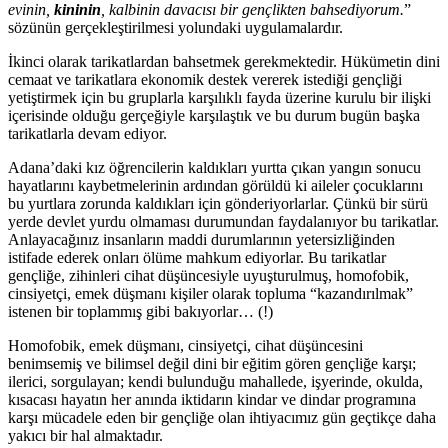
evinin,
kininin
, kalbinin davacısı bir gençlikten bahsediyorum.
”
sözünün gerçekleştirilmesi yolundaki uygulamalardır.
İkinci olarak tarikatlardan bahsetmek gerekmektedir. Hükümetin dini
cemaat ve tarikatlara ekonomik destek vererek istediği gençliği
yetiştirmek için bu gruplarla karşılıklı fayda üzerine kurulu bir ilişki
içerisinde olduğu gerçeğiyle karşılaştık ve bu durum bugün başka
tarikatlarla devam ediyor.
Adana’daki kız öğrencilerin kaldıkları yurtta çıkan yangın sonucu
hayatlarını kaybetmelerinin ardından görüldü ki aileler çocuklarını
bu yurtlara zorunda kaldıkları için gönderiyorlarlar. Çünkü bir sürü
yerde devlet yurdu olmaması durumundan faydalanıyor bu tarikatlar.
Anlayacağınız insanların maddi durumlarının yetersizliğinden
istifade ederek onları ölüme mahkum ediyorlar. Bu tarikatlar
gençliğe, zihinleri cihat düşüncesiyle uyuşturulmuş, homofobik,
cinsiyetçi, emek düşmanı kişiler olarak topluma “kazandırılmak”
istenen bir toplammış gibi bakıyorlar… (!)
Homofobik, emek düşmanı, cinsiyetçi, cihat düşüncesini
benimsemiş ve bilimsel değil dini bir eğitim gören gençliğe karşı;
ilerici, sorgulayan; kendi bulunduğu mahallede, işyerinde, okulda,
kısacası hayatın her anında iktidarın kindar ve dindar programına
karşı mücadele eden bir gençliğe olan ihtiyacımız gün geçtikçe daha
yakıcı bir hal almaktadır.