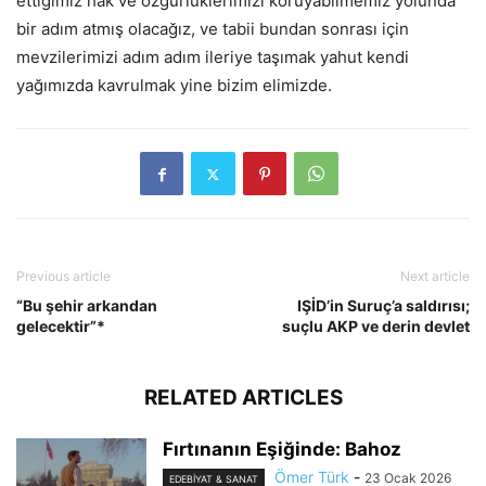
ettiğimiz hak ve özgürlüklerimizi koruyabilmemiz yolunda
bir adım atmış olacağız, ve tabii bundan sonrası için
mevzilerimizi adım adım ileriye taşımak yahut kendi
yağımızda kavrulmak yine bizim elimizde.
Previous article
Next article
“Bu şehir arkandan
IŞİD’in Suruç’a saldırısı;
gelecektir”*
suçlu AKP ve derin devlet
RELATED ARTICLES
Fırtınanın Eşiğinde: Bahoz
Ömer Türk
-
23 Ocak 2026
EDEBIYAT & SANAT