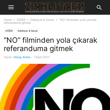
Home
DİĞER
Edebiyat & Sanat
“NO” filminden yola çıkarak
referanduma gitmek
DİĞER
Edebiyat & Sanat
“NO” filminden yola çıkarak
referanduma gitmek
Yazar:
Umay Arkın
-
1 Mart 2017