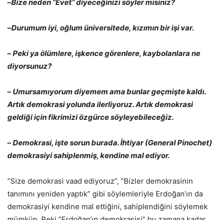
–
Bize neden “Evet” diyeceğinizi söyler misiniz?
–
Durumum iyi, oğlum üniversitede, kızımın bir işi var.
–
Peki ya ölümlere, işkence görenlere, kaybolanlara ne
diyorsunuz?
–
Umursamıyorum diyemem ama bunlar geçmişte kaldı.
Artık demokrasi yolunda ilerliyoruz. Artık demokrasi
geldiği için fikrimizi özgürce söyleyebileceğiz.
–
Demokrasi, işte sorun burada. İhtiyar (General Pinochet)
demokrasiyi sahiplenmiş, kendine mal ediyor.
“Size demokrasi vaad ediyoruz”, “Bizler demokrasinin
tanımını yeniden yaptık” gibi söylemleriyle Erdoğan’ın da
demokrasiyi kendine mal ettiğini, sahiplendiğini söylemek
mümkün. Peki “Erdoğan’ın demokrasisi” bu zamana kadar