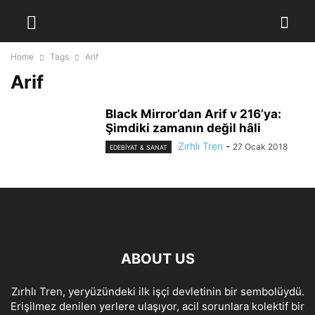
Home
Tags
Arif
Arif
Black Mirror’dan Arif v 216’ya:
Şimdiki zamanın değil hâli
Zırhlı Tren
-
27 Ocak 2018
EDEBIYAT & SANAT
ABOUT US
Zırhlı Tren, yeryüzündeki ilk işçi devletinin bir sembolüydü.
Erişilmez denilen yerlere ulaşıyor, acil sorunlara kolektif bir