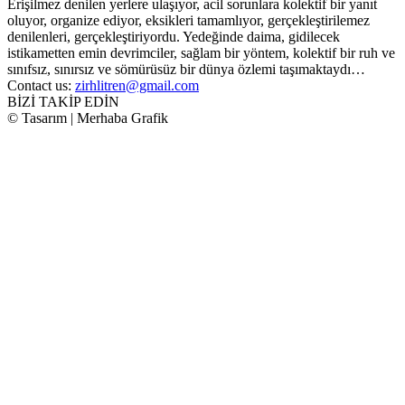
Erişilmez denilen yerlere ulaşıyor, acil sorunlara kolektif bir yanıt
oluyor, organize ediyor, eksikleri tamamlıyor, gerçekleştirilemez
denilenleri, gerçekleştiriyordu. Yedeğinde daima, gidilecek
istikametten emin devrimciler, sağlam bir yöntem, kolektif bir ruh ve
sınıfsız, sınırsız ve sömürüsüz bir dünya özlemi taşımaktaydı…
Contact us:
zirhlitren@gmail.com
BİZİ TAKİP EDİN
© Tasarım | Merhaba Grafik