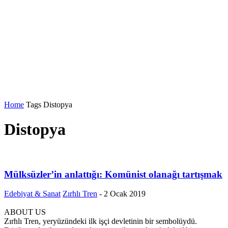
Home
Tags
Distopya
Distopya
Mülksüzler’in anlattığı: Komünist olanağı tartışmak
Edebiyat & Sanat
Zırhlı Tren
-
2 Ocak 2019
ABOUT US
Zırhlı Tren, yeryüzündeki ilk işçi devletinin bir sembolüydü.