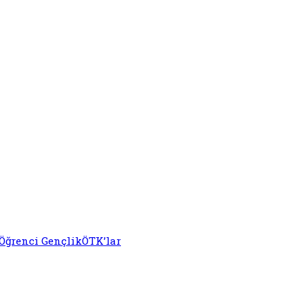
Öğrenci Gençlik
ÖTK’lar