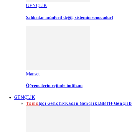
GENÇLİK
Saldırılar münferit değil, sistemin sonucudur!
Manset
Öğrencilerin rejimle imtihanı
GENÇLİK
Tümü
İşçi Gençlik
Kadın Gençlik
LGBTİ+ Gençlik