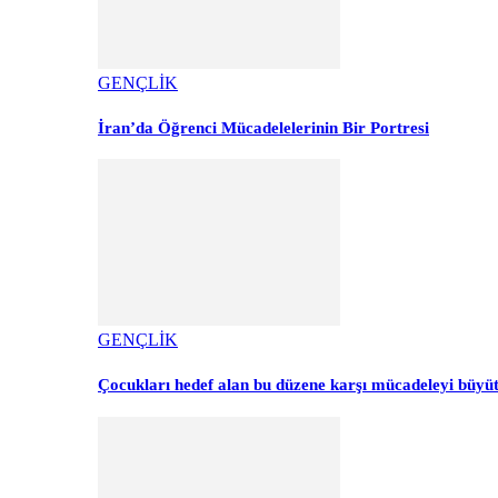
GENÇLİK
İran’da Öğrenci Mücadelelerinin Bir Portresi
GENÇLİK
Çocukları hedef alan bu düzene karşı mücadeleyi büyü