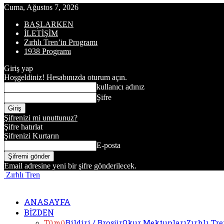
Cuma, Ağustos 7, 2026
BAŞLARKEN
İLETİŞİM
Zırhlı Tren’in Programı
1938 Programı
Giriş yap
Hoşgeldiniz! Hesabınızda oturum açın.
kullanıcı adınız
Şifre
Şifrenizi mi unuttunuz?
Şifre hatırlat
Şifrenizi Kurtarın
E-posta
Email adresine yeni bir şifre gönderilecek.
Zırhlı Tren
ANASAYFA
BİZDEN
Tümü
Bildiri / Broşür
Okur Mektupları
Zırhlı Tr