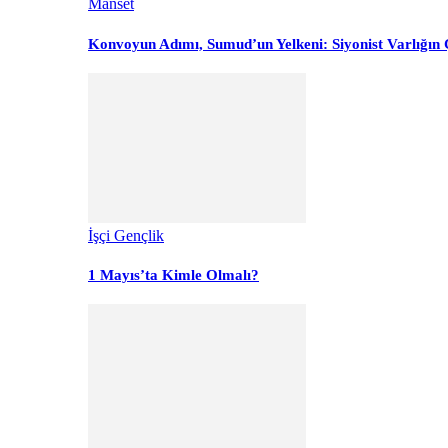
Manset
Konvoyun Adımı, Sumud’un Yelkeni: Siyonist Varlığın Ç
İşçi Gençlik
1 Mayıs’ta Kimle Olmalı?