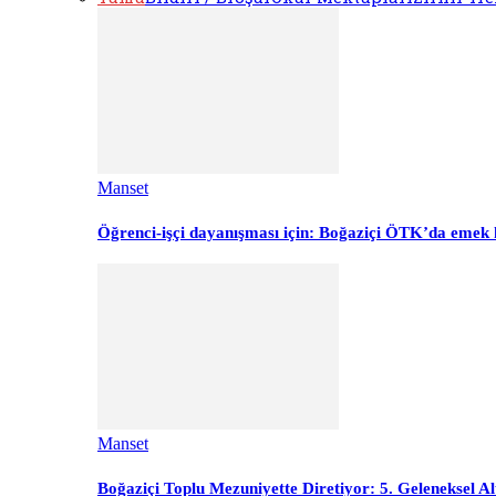
Manset
Öğrenci-işçi dayanışması için: Boğaziçi ÖTK’da emek 
Manset
Boğaziçi Toplu Mezuniyette Diretiyor: 5. Geleneksel Al