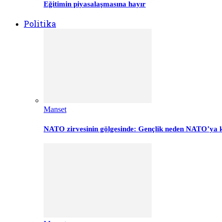
Eğitimin piyasalaşmasına hayır
Politika
Manset
NATO zirvesinin gölgesinde: Gençlik neden NATO’ya k