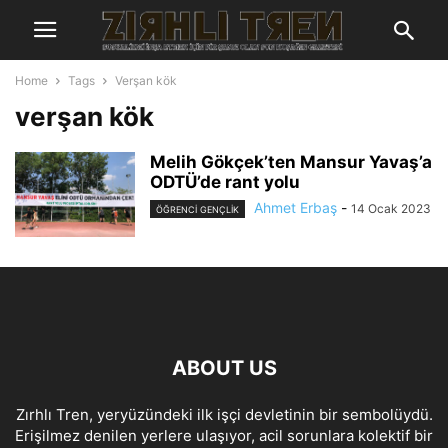
Home
Tags
Verşan kök
verşan kök
Melih Gökçek’ten Mansur Yavaş’a
ODTÜ’de rant yolu
Ahmet Erbaş
-
14 Ocak 2023
ÖĞRENCI GENÇLIK
ABOUT US
Zırhlı Tren, yeryüzündeki ilk işçi devletinin bir sembolüydü.
Erişilmez denilen yerlere ulaşıyor, acil sorunlara kolektif bir