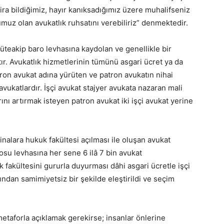
ra bildiğimiz, hayır kanıksadığımız üzere muhalifseniz
tfumuz olan avukatlık ruhsatını verebiliriz” denmektedir.
müteakip baro levhasına kaydolan ve genellikle bir
ır. Avukatlık hizmetlerinin tümünü asgari ücret ya da
atron avukat adına yürüten ve patron avukatın nihai
avukatlardır. İşçi avukat stajyer avukata nazaran mali
ını artırmak isteyen patron avukat iki işçi avukat yerine
inalara hukuk fakültesi açılması ile oluşan avukat
osu levhasına her sene 6 ilâ 7 bin avukat
 fakültesini gururla duyurması dâhi asgari ücretle işçi
fından samimiyetsiz bir şekilde eleştirildi ve seçim
etaforla açıklamak gerekirse; insanlar önlerine