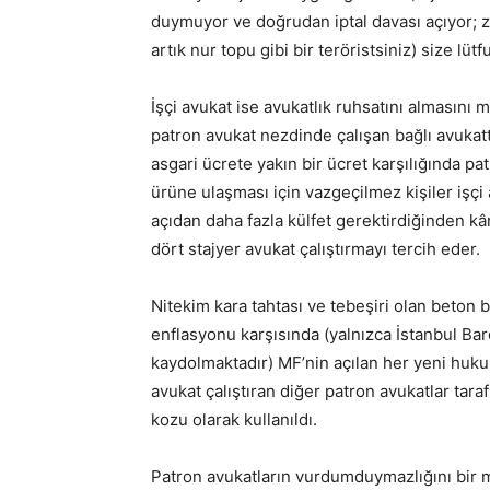
duymuyor ve doğrudan iptal davası açıyor; zi
artık nur topu gibi bir teröristsiniz) size lü
İşçi avukat ise avukatlık ruhsatını almasını 
patron avukat nezdinde çalışan bağlı avukatt
asgari ücrete yakın bir ücret karşılığında p
ürüne ulaşması için vazgeçilmez kişiler işçi 
açıdan daha fazla külfet gerektirdiğinden kâr
dört stajyer avukat çalıştırmayı tercih eder.
Nitekim kara tahtası ve tebeşiri olan beton b
enflasyonu karşısında (yalnızca İstanbul Bar
kaydolmaktadır) MF’nin açılan her yeni hukuk
avukat çalıştıran diğer patron avukatlar tara
kozu olarak kullanıldı.
Patron avukatların vurdumduymazlığını bir m