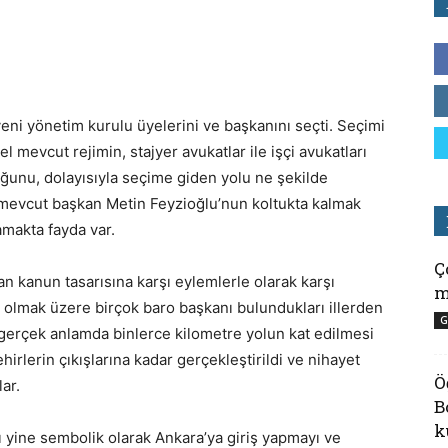
yeni yönetim kurulu üyelerini ve başkanını seçti. Seçimi
mevcut rejimin, stajyer avukatlar ile işçi avukatları
ğunu, dolayısıyla seçime giden yolu ne şekilde
n mevcut başkan Metin Feyzioğlu’nun koltukta kalmak
lamakta fayda var.
Ç
an kanun tasarısına karşı eylemlerle olarak karşı
m
a olmak üzere birçok baro başkanı bulundukları illerden
G
gerçek anlamda binlerce kilometre yolun kat edilmesi
rlerin çıkışlarına kadar gerçekleştirildi ve nihayet
Ö
ar.
B
k
ı yine sembolik olarak Ankara’ya giriş yapmayı ve