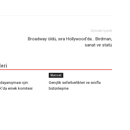
Sonraki İçerik
Broadway öldü, sıra Hollywood’da… Birdman,
sanat ve statü
leri
Manset
 dayanışması için:
Gençlik seferberlikleri ve sınıfla
K’da emek komitesi
bütünleşme