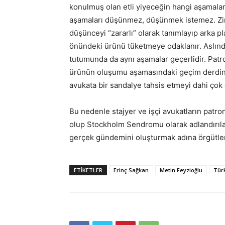
konulmuş olan etli yiyeceğin hangi aşamalard
aşamaları düşünmez, düşünmek istemez. Zir
düşünceyi “zararlı” olarak tanımlayıp arka p
önündeki ürünü tüketmeye odaklanır. Aslında 
tutumunda da aynı aşamalar geçerlidir. Patro
ürünün oluşumu aşamasındaki geçim derdini v
avukata bir sandalye tahsis etmeyi dahi çok 
Bu nedenle stajyer ve işçi avukatların patro
olup Stockholm Sendromu olarak adlandırıla
gerçek gündemini oluşturmak adına örgütle
ETIKETLER
Erinç Sağkan
Metin Feyzioğlu
Türk