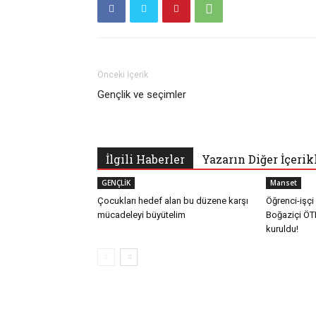
Önceki İçerik
Gençlik ve seçimler
İlgili Haberler
Yazarın Diğer İçerik
GENÇLİK
Manset
Çocukları hedef alan bu düzene karşı
Öğrenci-işçi
mücadeleyi büyütelim
Boğaziçi ÖT
kuruldu!