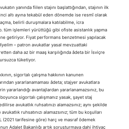
atın yanında fiilen stajını başlattığından, stajının ilk
kinci altı ayına tekabül eden dönemde ise resmî olarak
çma, belirli duruşmalara katılabilme, icra
. tüm işlemleri yürüttüğü gibi ofiste asistanlık yapma
rine getiriyor. Fiyat performans benzetmesi yapılacak
iyelim –
patron avukatlar yasal mevzuattaki
etten daha az bir maaş karşılığında âdeta bir İsviçre
tursuzca tüketiyor.
kkının, sigortalı çalışma hakkının kanunen
rından yararlanamaması âdeta; stajyer avukatlara
erin yararlandığı avantajlardan yararlanamazsınız, bu
i boyunca sigortalı çalışmanız yasak, şayet staj
 edilirse avukatlık ruhsatınızı alamazsınız; aynı şekilde
e avukatlık ruhsatınızı alamazsınız; tüm bu koşulları
L (2021 tarifesine göre) harç ve masraf ödemek
nun Adalet Bakanlığı artık soruşturmaya dahi ihtiyaç