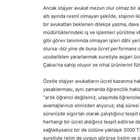
Ancak stajyer avukat mezun olur olmaz bir avuk
altı ayında resmî olmayan şekilde, stajının i
bir avukattan beklenen dilekçe yazma, dava a
müdürlüklerindeki iş ve işlemleri yürütme vb
gibi görev tanımında olmayan işleri dâhi ye
olursa
-biz yine de buna ücret performans d
ucubelikten yararlanmak suretiyle asgari ücr
Çakısı’na sahip oluyor ve nihai ürünlerini fü
Özetle stajyer avukatların ücret kazanma ha
yasaklanması, aynı zamanda öğrencilik hakla
“artık öğrenci değilsiniz, ulaşımda öğrencil
avantajlarınızı elinizden alıyoruz; staj süres
sürenizde sigortalı olarak çalıştığınız tespit
herhangi bir ücret aldığınız tespit edilirse d
sağladıysanız bir de üstüne yaklaşık 3000 T
suretiyle rejim de uygun görürse (rejim ve o