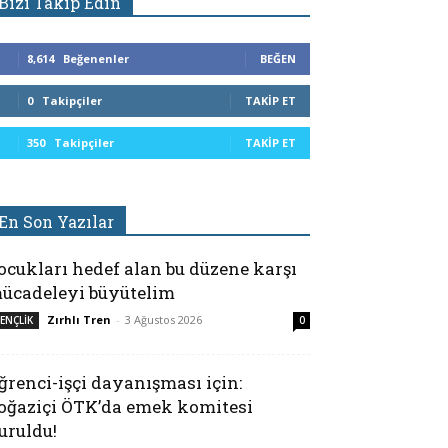
Bizi Takip Edin
8,614
Beğenenler
BEĞEN
0
Takipçiler
TAKIP ET
350
Takipçiler
TAKIP ET
En Son Yazılar
ocukları hedef alan bu düzene karşı
ücadeleyi büyütelim
Zırhlı Tren
-
3 Ağustos 2026
ENÇLİK
0
ğrenci-işçi dayanışması için:
oğaziçi ÖTK’da emek komitesi
uruldu!