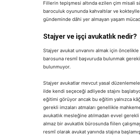
Fillerin tepişmesi altında ezilen çim misali s
baroculuk oyununda kahvaltılar ve kokteyll
gündeminde dâhi yer almayan yaşam mücadel
Stajyer ve işçi avukatlık nedir?
Stajyer avukat unvanını almak için öncelikl
barosuna resmî başvuruda bulunmak gerekiyo
bulunmuyor.
Stajyer avukatlar mevcut yasal düzenlemelere
ilde kendi seçeceği adliyede stajını başlatıy
eğitimi görüyor ancak bu eğitim yalnızca kâğı
gerekli imzaları atmaları genellikle mahkemel
avukatlık mesleğine atılmadan evvel gerekli a
almaz bir avukatlık bürosunda fiilen çalışmaya
resmî olarak avukat yanında stajına başlamış