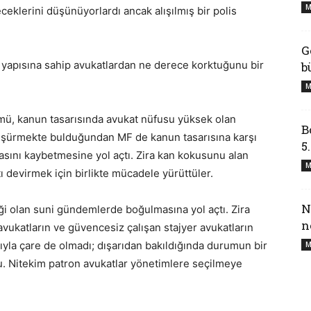
M
eklerini düşünüyorlardı ancak alışılmış bir polis
G
ü yapısına sahip avukatlardan ne derece korktuğunu bir
b
M
mü, kanun tasarısında avukat nüfusu yüksek olan
B
 düşürmekte bulduğundan MF de kanun tasarısına karşı
5
asını kaybetmesine yol açtı. Zira kan kokusunu alan
M
 devirmek için birlikte mücadele yürüttüler.
N
ği olan suni gündemlerde boğulmasına yol açtı. Zira
n
vukatların ve güvencesiz çalışan stajyer avukatların
ıyla çare de olmadı; dışarıdan bakıldığında durumun bir
M
. Nitekim patron avukatlar yönetimlere seçilmeye