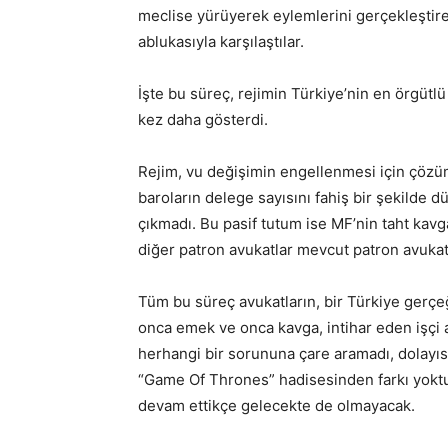
meclise yürüyerek eylemlerini gerçekleştirec
ablukasıyla karşılaştılar.
İşte bu süreç, rejimin Türkiye’nin en örgütl
kez daha gösterdi.
Rejim, vu değişimin engellenmesi için çözü
baroların delege sayısını fahiş bir şekilde
çıkmadı. Bu pasif tutum ise MF’nin taht kavg
diğer patron avukatlar mevcut patron avukatı
Tüm bu süreç avukatların, bir Türkiye gerçe
onca emek ve onca kavga, intihar eden işçi a
herhangi bir sorununa çare aramadı, dolayıs
“Game Of Thrones” hadisesinden farkı yoktu
devam ettikçe gelecekte de olmayacak.