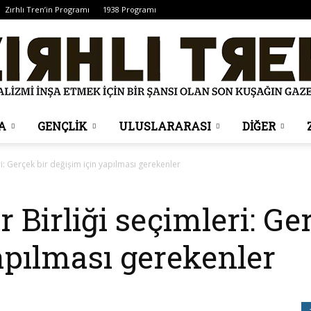
Zırhlı Tren’in Programı
1938 Programı
A
GENÇLİK
ULUSLARARASI
DİĞER
Zırhlı
ri: Gerçek bir değişim için yapılması gerekenler
 Birliği seçimleri: Ge
Tren
apılması gerekenler