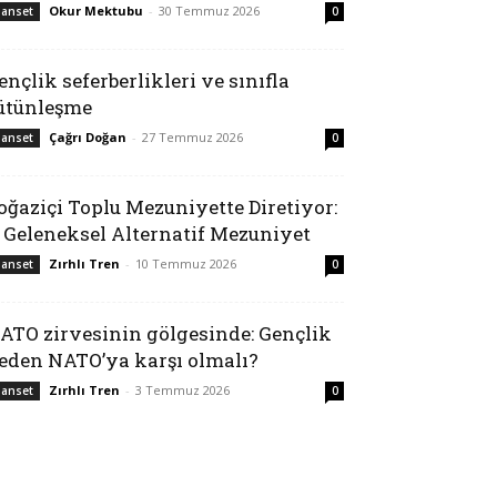
Okur Mektubu
-
30 Temmuz 2026
anset
0
ençlik seferberlikleri ve sınıfla
ütünleşme
Çağrı Doğan
-
27 Temmuz 2026
anset
0
oğaziçi Toplu Mezuniyette Diretiyor:
. Geleneksel Alternatif Mezuniyet
Zırhlı Tren
-
10 Temmuz 2026
anset
0
ATO zirvesinin gölgesinde: Gençlik
eden NATO’ya karşı olmalı?
Zırhlı Tren
-
3 Temmuz 2026
anset
0