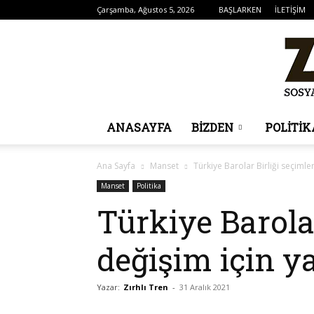
Çarşamba, Ağustos 5, 2026
BAŞLARKEN
İLETİŞİM
ANASAYFA
BİZDEN
POLITIK
Ana Sayfa
Manset
Türkiye Barolar Birliği seçimle
Manset
Politika
Türkiye Barolar
değişim için y
Yazar:
Zırhlı Tren
-
31 Aralık 2021