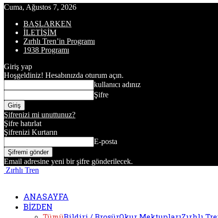
Cuma, Ağustos 7, 2026
BAŞLARKEN
İLETİŞİM
Zırhlı Tren’in Programı
1938 Programı
Giriş yap
Hoşgeldiniz! Hesabınızda oturum açın.
kullanıcı adınız
Şifre
Şifrenizi mi unuttunuz?
Şifre hatırlat
Şifrenizi Kurtarın
E-posta
Email adresine yeni bir şifre gönderilecek.
Zırhlı Tren
ANASAYFA
BİZDEN
Tümü
Bildiri / Broşür
Okur Mektupları
Zırhlı Tr