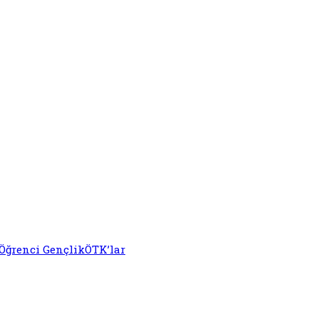
Öğrenci Gençlik
ÖTK’lar