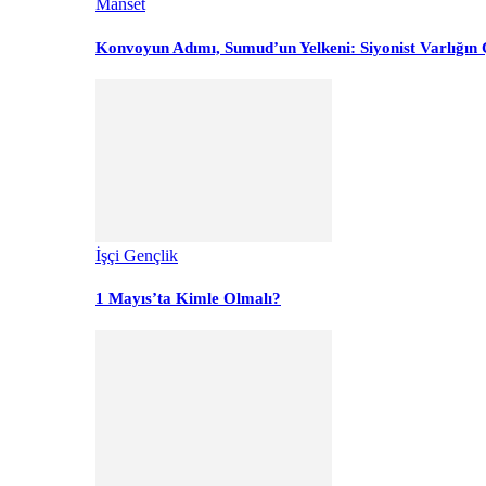
Manset
Konvoyun Adımı, Sumud’un Yelkeni: Siyonist Varlığın Ç
İşçi Gençlik
1 Mayıs’ta Kimle Olmalı?