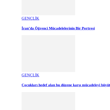
GENÇLİK
İran’da Öğrenci Mücadelelerinin Bir Portresi
GENÇLİK
Çocukları hedef alan bu düzene karşı mücadeleyi büyü