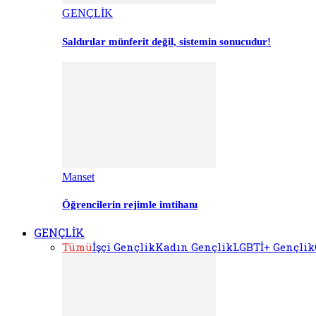
GENÇLİK
Saldırılar münferit değil, sistemin sonucudur!
Manset
Öğrencilerin rejimle imtihanı
GENÇLİK
Tümü
İşçi Gençlik
Kadın Gençlik
LGBTİ+ Gençlik