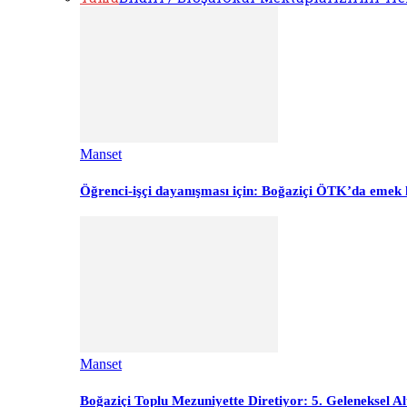
Manset
Öğrenci-işçi dayanışması için: Boğaziçi ÖTK’da emek 
Manset
Boğaziçi Toplu Mezuniyette Diretiyor: 5. Geleneksel Al