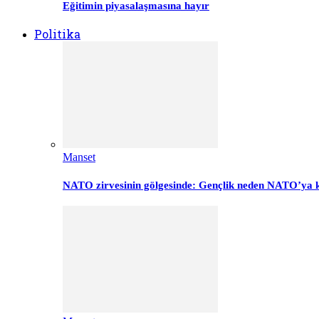
Eğitimin piyasalaşmasına hayır
Politika
Manset
NATO zirvesinin gölgesinde: Gençlik neden NATO’ya k