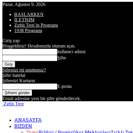
Pazar, Ağustos 9, 2026
BAŞLARKEN
İLETİŞİM
Zırhlı Tren’in Programı
1938 Programı
Giriş yap
Hoşgeldiniz! Hesabınızda oturum açın.
kullanıcı adınız
Şifre
Şifrenizi mi unuttunuz?
Şifre hatırlat
Şifrenizi Kurtarın
E-posta
Email adresine yeni bir şifre gönderilecek.
Zırhlı Tren
ANASAYFA
BİZDEN
Tümü
Bildiri / Broşür
Okur Mektupları
Zırhlı Tr