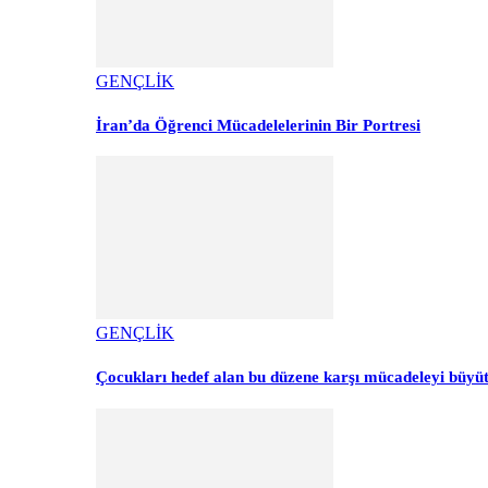
GENÇLİK
İran’da Öğrenci Mücadelelerinin Bir Portresi
GENÇLİK
Çocukları hedef alan bu düzene karşı mücadeleyi büyü