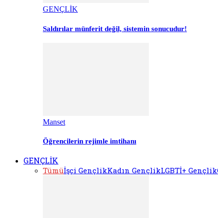
GENÇLİK
Saldırılar münferit değil, sistemin sonucudur!
Manset
Öğrencilerin rejimle imtihanı
GENÇLİK
Tümü
İşçi Gençlik
Kadın Gençlik
LGBTİ+ Gençlik