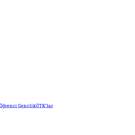
Öğrenci Gençlik
ÖTK’lar