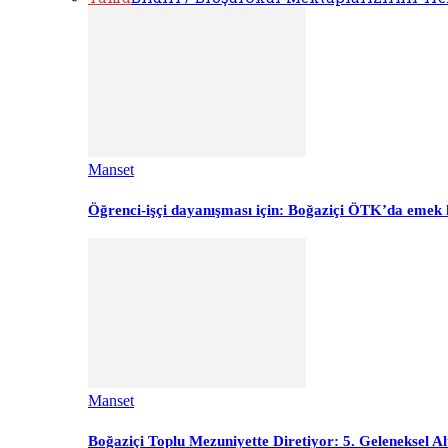
Manset
Öğrenci-işçi dayanışması için: Boğaziçi ÖTK’da emek 
Manset
Boğaziçi Toplu Mezuniyette Diretiyor: 5. Geleneksel Al