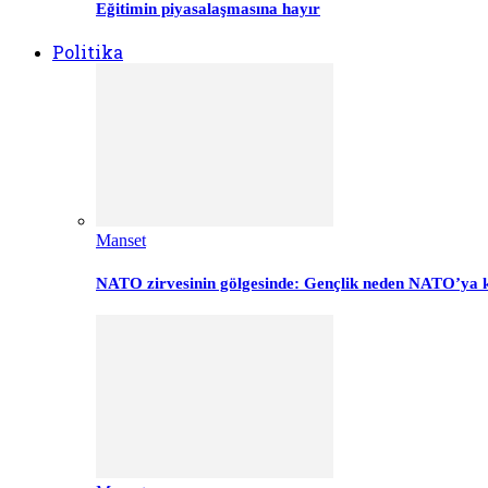
Eğitimin piyasalaşmasına hayır
Politika
Manset
NATO zirvesinin gölgesinde: Gençlik neden NATO’ya k