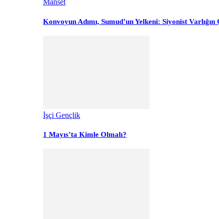
Manset
Konvoyun Adımı, Sumud’un Yelkeni: Siyonist Varlığın Ç
İşçi Gençlik
1 Mayıs’ta Kimle Olmalı?