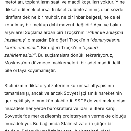
metotları, toplantıların saati ve maddi koşulları yoktur. Yine
dikkat edilecek olursa, fiziksel zulümle alınmış olan sözde
itiraflara dek ne bir muhbir, ne bir ihbar belgesi, ne de el
konulmuş bir mektup dahi mevcut değildir! Açın ve bakın
arşivlere! Suçlamalardan biri Troçki’nin “
Hitler ile anlaşma
imzalamış
” olmasıdır. Bir diğeri Troçki’nin “
demiryollarını
tahrip etmesidir
”. Bir diğeri Troçki’nin “
işçileri
zehirlemesidir
”. Bu suçlamalara dönük, tekrarlıyoruz,
Moskova’nın düzmece mahkemeleri, bir adet maddi delil
bile ortaya koyamamıştır.
Stalinizmin diktatoryal zaferinin kurumsal altyapısının
tamamlanışı, ancak ve ancak Sovyet işçi sınıfı hareketinin
geri çekilişiyle mümkün olabilirdi. SSCB’de verilmekte olan
mücadele her yerde bürokratlara ve idari elitlere karşı,
Sovyetler’de merkezileşmiş proletaryanın vermekte olduğu
mücadeleydi. Bu bağlamda Stalinist zaferin (diğer bir