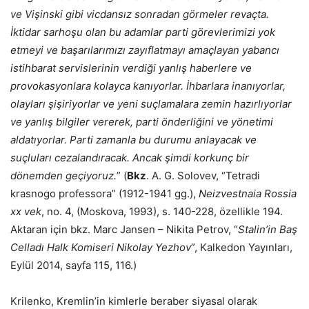
ve Vişinski gibi vicdansız sonradan görmeler revaçta.
İktidar sarhoşu olan bu adamlar parti görevlerimizi yok
etmeyi ve başarılarımızı zayıflatmayı amaçlayan yabancı
istihbarat servislerinin verdiği yanlış haberlere ve
provokasyonlara kolayca kanıyorlar. İhbarlara inanıyorlar,
olayları şişiriyorlar ve yeni suçlamalara zemin hazırlıyorlar
ve yanlış bilgiler vererek, parti önderliğini ve yönetimi
aldatıyorlar. Parti zamanla bu durumu anlayacak ve
suçluları cezalandıracak. Ancak şimdi korkunç bir
dönemden geçiyoruz.
” (
Bkz
.
A. G. Solovev, “Tetradi
krasnogo professora” (1912-1941 gg.),
Neizvestnaia Rossia
xx vek
, no. 4, (Moskova, 1993), s. 140-228, özellikle 194.
Aktaran için bkz. Marc Jansen – Nikita Petrov, “
Stalin’in Baş
Celladı Halk Komiseri Nikolay Yezhov
”, Kalkedon Yayınları,
Eylül 2014, sayfa 115, 116.)
Krilenko, Kremlin’in kimlerle beraber siyasal olarak