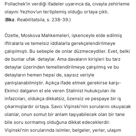
Pollachek’in verdiği ifadeler uyarınca da, cıvayla zehirleme
olayını Yezhov’un tertiplemiş olduğu ortaya çıktı.
(
Bkz
.
Reabilitatsiia
, s. 238-39.)
Özetle, Moskova Mahkemeleri, işkenceyle elde edilmiş
iftiralarla ve temelsiz iddialarla gerekçelendirilmeye
çalışılmıştı. Bu sebeple de onlar düzmeceydiler. Evet, belki
de bunlar ufak
detaylar. Ama davaların kirişleri bu tarz
detaylar üzerinden temellendirilmeye çalışılmış ve bu
detayların hemen hepsi de, sayısız veriyle
yanlışlanabilmiştir. Açıkça ifade etmek gerekirse karşı-
Ekimci dalganın el ele veren Stalinist hukukçuları ile
infazcıları, oldukça dikkatsiz, özensiz ve pespaye bir iş
çıkarmışlardır ortaya. Savcı Vişinski’nin sorularını okuyacak
olanlar, onun somut bir anlam taşıyabilecek olan bir tane
bile soru sormamış olduğuna dikkat edeceklerdir.
Vişinski’nin sorularında isimler, belgeler, yerler, ulaşım