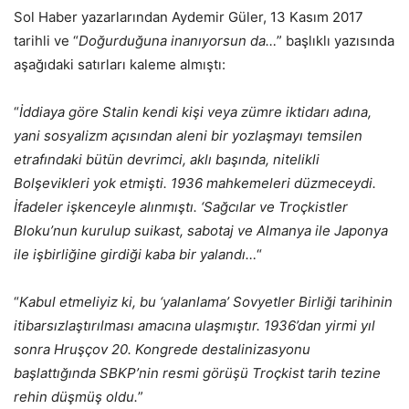
Sol Haber yazarlarından Aydemir Güler, 13 Kasım 2017
tarihli ve “
Doğurduğuna inanıyorsun da…
” başlıklı yazısında
aşağıdaki satırları kaleme almıştı:
“
İddiaya göre Stalin kendi kişi veya zümre iktidarı adına,
yani sosyalizm açısından aleni bir yozlaşmayı temsilen
etrafındaki bütün devrimci, aklı başında, nitelikli
Bolşevikleri yok etmişti. 1936 mahkemeleri düzmeceydi.
İfadeler işkenceyle alınmıştı. ‘Sağcılar ve Troçkistler
Bloku’nun kurulup suikast, sabotaj ve Almanya ile Japonya
ile işbirliğine girdiği kaba bir yalandı…
“
“
Kabul etmeliyiz ki, bu ‘yalanlama’ Sovyetler Birliği tarihinin
itibarsızlaştırılması amacına ulaşmıştır. 1936’dan yirmi yıl
sonra Hruşçov 20. Kongrede destalinizasyonu
başlattığında SBKP’nin resmi görüşü Troçkist tarih tezine
rehin düşmüş oldu.
”