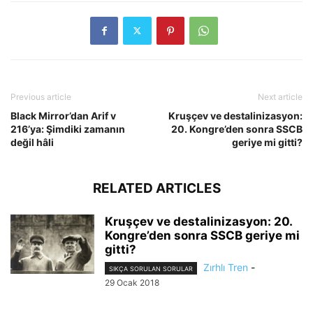
Previous article
Next article
Black Mirror’dan Arif v
Kruşçev ve destalinizasyon:
216’ya: Şimdiki zamanın
20. Kongre’den sonra SSCB
değil hâli
geriye mi gitti?
RELATED ARTICLES
Kruşçev ve destalinizasyon: 20.
Kongre’den sonra SSCB geriye mi
gitti?
Zırhlı Tren
-
SIKÇA SORULAN SORULAR
29 Ocak 2018