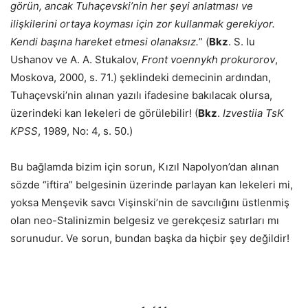
görün, ancak Tuhaçevski’nin her şeyi anlatması ve
ilişkilerini ortaya koyması için zor kullanmak gerekiyor.
Kendi başına hareket etmesi olanaksız.
”
(
Bkz
.
S. Iu
Ushanov ve A. A. Stukalov,
Front voennykh prokurorov
,
Moskova, 2000, s. 71.)
şeklindeki demecinin ardından,
Tuhaçevski’nin alınan yazılı ifadesine bakılacak olursa,
üzerindeki kan lekeleri de görülebilir! (
Bkz
.
Izvestiia TsK
KPSS
, 1989, No: 4, s. 50.)
Bu bağlamda bizim için sorun, Kızıl Napolyon’dan alınan
sözde “iftira” belgesinin üzerinde parlayan kan lekeleri mi,
yoksa Menşevik savcı Vişinski’nin de savcılığını üstlenmiş
olan neo-Stalinizmin belgesiz ve gerekçesiz satırları mı
sorunudur. Ve sorun, bundan başka da hiçbir şey değildir!