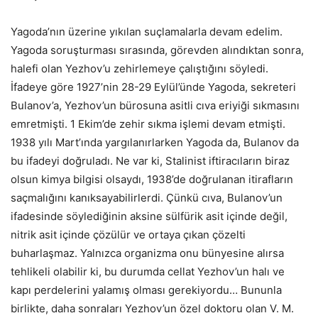
Yagoda’nın üzerine yıkılan suçlamalarla devam edelim.
Yagoda soruşturması sırasında, görevden alındıktan sonra,
halefi olan Yezhov’u zehirlemeye çalıştığını söyledi.
İfadeye göre 1927’nin 28-29 Eylül’ünde Yagoda, sekreteri
Bulanov’a, Yezhov’un bürosuna asitli cıva eriyiği sıkmasını
emretmişti. 1 Ekim’de zehir sıkma işlemi devam etmişti.
1938 yılı Mart’ında yargılanırlarken Yagoda da, Bulanov da
bu ifadeyi doğruladı. Ne var ki, Stalinist iftiracıların biraz
olsun kimya bilgisi olsaydı, 1938’de doğrulanan itirafların
saçmalığını kanıksayabilirlerdi. Çünkü cıva, Bulanov’un
ifadesinde söylediğinin aksine sülfürik asit içinde değil,
nitrik asit içinde çözülür ve ortaya çıkan çözelti
buharlaşmaz. Yalnızca organizma onu bünyesine alırsa
tehlikeli olabilir ki, bu durumda cellat Yezhov’un halı ve
kapı perdelerini yalamış olması gerekiyordu… Bununla
birlikte, daha sonraları Yezhov’un özel doktoru olan V. M.