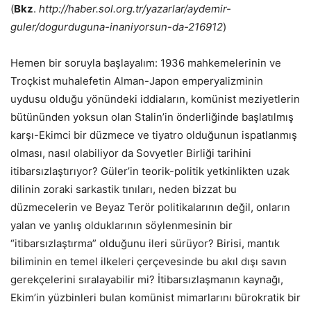
(
Bkz
.
http://haber.sol.org.tr/yazarlar/aydemir-
guler/dogurduguna-inaniyorsun-da-216912
)
Hemen bir soruyla başlayalım: 1936 mahkemelerinin ve
Troçkist muhalefetin Alman-Japon emperyalizminin
uydusu olduğu yönündeki iddiaların, komünist meziyetlerin
bütününden yoksun olan Stalin’in önderliğinde başlatılmış
karşı-Ekimci bir düzmece ve tiyatro olduğunun ispatlanmış
olması, nasıl olabiliyor da Sovyetler Birliği tarihini
itibarsızlaştırıyor? Güler’in teorik-politik yetkinlikten uzak
dilinin zoraki sarkastik tınıları, neden bizzat bu
düzmecelerin ve Beyaz Terör politikalarının değil, onların
yalan ve yanlış olduklarının söylenmesinin bir
“itibarsızlaştırma” olduğunu ileri sürüyor? Birisi, mantık
biliminin en temel ilkeleri çerçevesinde bu akıl dışı savın
gerekçelerini sıralayabilir mi? İtibarsızlaşmanın kaynağı,
Ekim’in yüzbinleri bulan komünist mimarlarını bürokratik bir