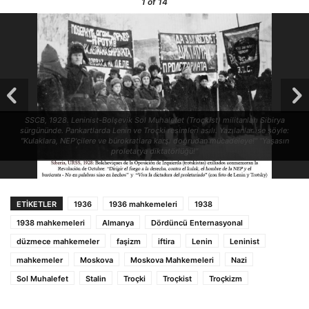
1
of 14
SSCB, 1928. Leninist-Bolşevik Sol Muhalefet (Troçkist) militanları Sibirya
sürgününde. Pankartlarda Lenin ve Troçki resimleri asılı. Yazılanlar ise şöyle:
"Kulaklara, NEP'çilere ve bürokratlara karşı doğrudan mücadeleye!" "Yaşasın
proletarya diktatörlüğü!"
ETIKETLER
1936
1936 mahkemeleri
1938
1938 mahkemeleri
Almanya
Dördüncü Enternasyonal
düzmece mahkemeler
faşizm
iftira
Lenin
Leninist
mahkemeler
Moskova
Moskova Mahkemeleri
Nazi
Sol Muhalefet
Stalin
Troçki
Troçkist
Troçkizm