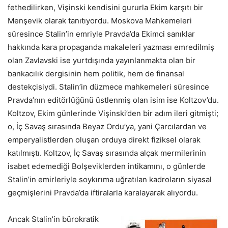
fethedilirken, Vişinski kendisini gururla Ekim karşıtı bir
Menşevik olarak tanıtıyordu. Moskova Mahkemeleri
süresince Stalin’in emriyle Pravda’da Ekimci sanıklar
hakkında kara propaganda makaleleri yazması emredilmiş
olan Zavlavski ise yurtdışında yayınlanmakta olan bir
bankacılık dergisinin hem politik, hem de finansal
destekçisiydi. Stalin’in düzmece mahkemeleri süresince
Pravda’nın editörlüğünü üstlenmiş olan isim ise Koltzov’du.
Koltzov, Ekim günlerinde Vişinski’den bir adım ileri gitmişti;
o, İç Savaş sırasında Beyaz Ordu’ya, yani Çarcılardan ve
emperyalistlerden oluşan orduya direkt fiziksel olarak
katılmıştı. Koltzov, İç Savaş sırasında alçak mermilerinin
isabet edemediği Bolşeviklerden intikamını, o günlerde
Stalin’in emirleriyle soykırıma uğratılan kadroların siyasal
geçmişlerini Pravda’da iftiralarla karalayarak alıyordu.
Ancak Stalin’in bürokratik