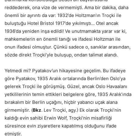
reddederek, ona vize de vermemişti. Ama bir dakika, daha
önemli bir ayrıntı da var: 1932’de Holtzman’ın Troçki ile
buluştuğu Hotel Bristol 1917’de yıkılmıştı…
Otel ancak
1936’da yeniden inşa edildi! Ve unutmamakta yarar var ki,
mahkemelerin en önemli tanığı ve ifadesi Holtzman ile
onun ifadesi olmuştur. Çünkü sadece o, sanıklar arasından,
sözde direkt Troçki’yle buluşup, ondan talimat alandı.
Yetmedi mi? Pyatakov’un hikayesine geçelim. Bu ifadeye
göre Pyatakov, 1935 Aralık ortalarında Berlin’den Oslo’ya
gelerek Troçki ile görüşmüş. Güzel, ancak Oslo Havaalanı
yetkililerinin temin ettikleri belgelere göre, 1935 Aralık’ında
bırakalım bir Berlin uçağını, hiçbir yabancı uçak alana
girmemiştir. (
Bkz
.
Lev Troçki, agy.)
Ek olarak Troçki’nin
kaldığı evin sahibi Erwin Wolf, Troçki’nin misafirliği
süresince evin ziyaretlere kapatılmış olduğunu ifade
etmiştir.