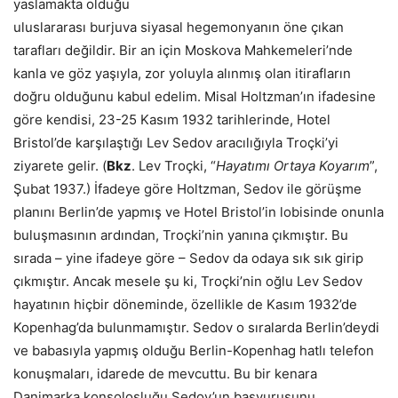
yaslamakta olduğu
uluslararası burjuva siyasal hegemonyanın öne çıkan
tarafları değildir. Bir an için Moskova Mahkemeleri’nde
kanla ve göz yaşıyla, zor yoluyla alınmış olan itirafların
doğru olduğunu kabul edelim. Misal Holtzman’ın ifadesine
göre kendisi, 23-25 Kasım 1932 tarihlerinde, Hotel
Bristol’de karşılaştığı Lev Sedov aracılığıyla Troçki’yi
ziyarete gelir. (
Bkz
.
Lev Troçki, “
Hayatımı Ortaya Koyarım
”,
Şubat 1937.)
İfadeye göre Holtzman, Sedov ile görüşme
planını Berlin’de yapmış ve Hotel Bristol’in lobisinde onunla
buluşmasının ardından, Troçki’nin yanına çıkmıştır. Bu
sırada – yine ifadeye göre – Sedov da odaya sık sık girip
çıkmıştır. Ancak mesele şu ki, Troçki’nin oğlu Lev Sedov
hayatının hiçbir döneminde, özellikle de Kasım 1932’de
Kopenhag’da bulunmamıştır. Sedov o sıralarda Berlin’deydi
ve babasıyla yapmış olduğu Berlin-Kopenhag hatlı telefon
konuşmaları, idarede de mevcuttu. Bu bir kenara
Danimarka konsolosluğu Sedov’un başvurusunu