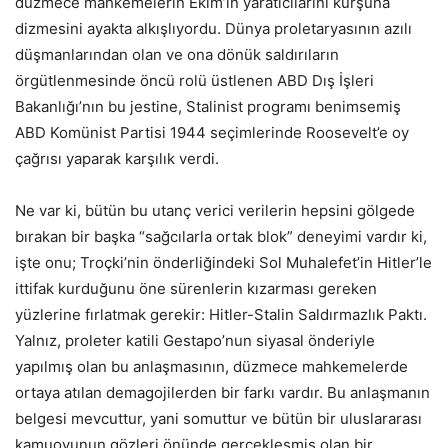
düzmece mahkemelerin Ekim’in yaratıcılarını kurşuna
dizmesini ayakta alkışlıyordu. Dünya proletaryasının azılı
düşmanlarından olan ve ona dönük saldırıların
örgütlenmesinde öncü rolü üstlenen ABD Dış İşleri
Bakanlığı’nın bu jestine, Stalinist programı benimsemiş
ABD Komünist Partisi 1944 seçimlerinde Roosevelt’e oy
çağrısı yaparak karşılık verdi.
Ne var ki, bütün bu utanç verici verilerin hepsini gölgede
bırakan bir başka “sağcılarla ortak blok” deneyimi vardır ki,
işte onu; Troçki’nin önderliğindeki Sol Muhalefet’in Hitler’le
ittifak kurduğunu öne sürenlerin kızarması gereken
yüzlerine fırlatmak gerekir: Hitler-Stalin Saldırmazlık Paktı.
Yalnız, proleter katili Gestapo’nun siyasal önderiyle
yapılmış olan bu anlaşmasının, düzmece mahkemelerde
ortaya atılan demagojilerden bir farkı vardır. Bu anlaşmanın
belgesi mevcuttur, yani somuttur ve bütün bir uluslararası
kamuoyunun gözleri önünde gerçekleşmiş olan bir