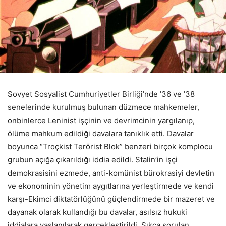
Sovyet Sosyalist Cumhuriyetler Birliği’nde ’36 ve ’38
senelerinde kurulmuş bulunan düzmece mahkemeler,
onbinlerce Leninist işçinin ve devrimcinin yargılanıp,
ölüme mahkum edildiği davalara tanıklık etti. Davalar
boyunca “Troçkist Terörist Blok” benzeri birçok komplocu
grubun açığa çıkarıldığı iddia edildi. Stalin’in işçi
demokrasisini ezmede, anti-komünist bürokrasiyi devletin
ve ekonominin yönetim aygıtlarına yerleştirmede ve kendi
karşı-Ekimci diktatörlüğünü güçlendirmede bir mazeret ve
dayanak olarak kullandığı bu davalar, asılsız hukuki
iddialara yaslanılarak gerçekleştirildi. Sıkça sorulan