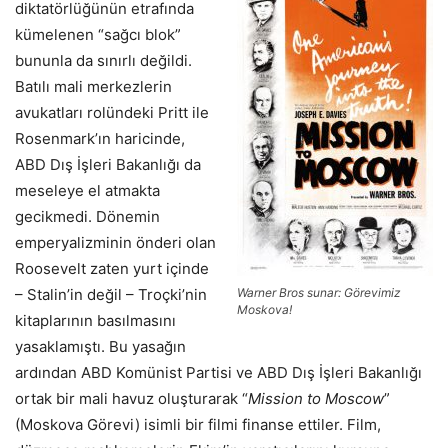
diktatörlüğünün etrafında
kümelenen “sağcı blok”
bununla da sınırlı değildi.
Batılı mali merkezlerin
avukatları rolündeki Pritt ile
Rosenmark’ın haricinde,
ABD Dış İşleri Bakanlığı da
meseleye el atmakta
gecikmedi. Dönemin
emperyalizminin önderi olan
Roosevelt zaten yurt içinde
– Stalin’in değil – Troçki’nin
Warner Bros sunar: Görevimiz
Moskova!
kitaplarının basılmasını
yasaklamıştı. Bu yasağın
ardından ABD Komünist Partisi ve ABD Dış İşleri Bakanlığı
ortak bir mali havuz oluşturarak “
Mission to Moscow
”
(Moskova Görevi) isimli bir filmi finanse ettiler. Film,