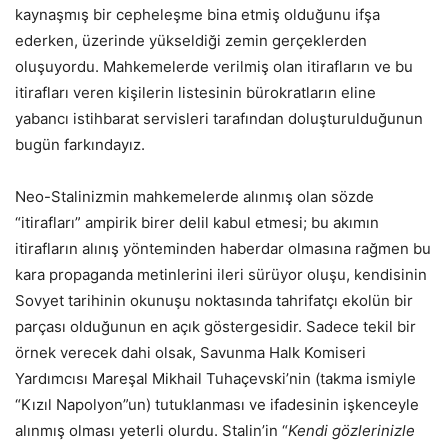
kaynaşmış bir cepheleşme bina etmiş olduğunu ifşa
ederken, üzerinde yükseldiği zemin gerçeklerden
oluşuyordu. Mahkemelerde verilmiş olan itirafların ve bu
itirafları veren kişilerin listesinin bürokratların eline
yabancı istihbarat servisleri tarafından doluşturulduğunun
bugün farkındayız.
Neo-Stalinizmin mahkemelerde alınmış olan sözde
“itirafları” ampirik birer delil kabul etmesi; bu akımın
itirafların alınış yönteminden haberdar olmasına rağmen bu
kara propaganda metinlerini ileri sürüyor oluşu, kendisinin
Sovyet tarihinin okunuşu noktasında tahrifatçı ekolün bir
parçası olduğunun en açık göstergesidir. Sadece tekil bir
örnek verecek dahi olsak, Savunma Halk Komiseri
Yardımcısı Mareşal Mikhail Tuhaçevski’nin (takma ismiyle
“Kızıl Napolyon”un) tutuklanması ve ifadesinin işkenceyle
alınmış olması yeterli olurdu. Stalin’in “
Kendi gözlerinizle