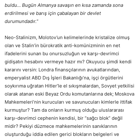
buldu… Bugün Almanya savaşın en kısa zamanda sona
erdirilmesi ve barış için çabalayan bir devlet
durumundadır.
”
Neo-Stalinizm, Molotov’un kelimelerinde kristalize olmuş
olan ve Stalin’in bürokratik anti-komünizminin en net
ifadelerini sunan bu onursuzluğun ve karşı-devrimci
gidişatın hesabını vermeye hazır mı? Okuyucu şimdi kendi
kararını versin: Londra finansçılarının avukatlarından,
emperyalist ABD Dış İşleri Bakanlığı’na, işçi örgütlerini
soykırıma uğratan Hitler’le el sıkışmalardan, Sovyet yetkilisi
olarak atanan eski Beyaz Ordu komutanlarına dek; Moskova
Mahkemeleri’nin kurucuları ve savunucuları kimlerle ittifak
kurmuştur? Tam da onların kurmuş olduğu uluslararası
karşı-devrimci cephenin kendisi, bir “sağcı blok” değil
midir? Pekiyi düzmece mahkemelerinin sanıklarının
oluşturduğu iddia edilen gerici blokların belgeleri ve