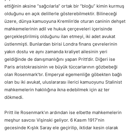
ettiğinin aksine “sağcılarla” ortak bir “bloğu” kimin kurmuş
olduğunu en açık delillerle gösterebilmektir. Bilineceği
üzere, dünya kamuoyuna Kremlin’de oturan caninin dehşet
mahkemelerinin adil ve hukuk çerçeveleri içerisinde
gerçekleştirilmiş olduğunu ilan etmeyi, iki adet avukat
üstlenmişti. Bunlardan birisi Londra finans çevrelerinin
yakın dostu ve aynı zamanda kraliyet ailesinin yeri
geldiğinde de danışmanlığını yapan Pritt’dir. Diğeri ise
Paris aristokrasisinin ve büyük tüccarlarının gözbebeği
olan Rosenmark’tır. Emperyal egemenliğe göbekten bağlı
olan bu iki avukat, uluslararası ilerici kamuoyunu Stalinist
mahkemelerin haklılığına ikna edebilmek için az ter
dökmedi.
Pritt ile Rosenmark’ın ardından ise elbette mahkemelerin
meşhur savcısı Vişinski geliyor. 6 Kasım 1917’nin
gecesinde Kışlık Saray ele geçirilip, iktidar kesin olarak