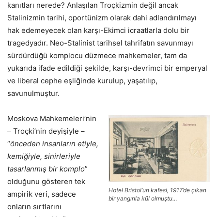
kanıtları nerede? Anlaşılan Troçkizmin değil ancak
Stalinizmin tarihi, oportünizm olarak dahi adlandırılmayı
hak edemeyecek olan karşı-Ekimci icraatlarla dolu bir
tragedyadır. Neo-Stalinist tarihsel tahrifatın savunmayı
sürdürdüğü komplocu düzmece mahkemeler, tam da
yukarıda ifade edildiği şekilde, karşı-devrimci bir emperyal
ve liberal cephe eşliğinde kurulup, yaşatılıp,
savunulmuştur.
Moskova Mahkemeleri’nin
– Troçki’nin deyişiyle –
“
önceden insanların etiyle,
kemiğiyle, sinirleriyle
tasarlanmış bir komplo
”
olduğunu gösteren tek
Hotel Bristol’un kafesi, 1917’de çıkan
ampirik veri, sadece
bir yangınla kül olmuştu…
onların sırtlarını