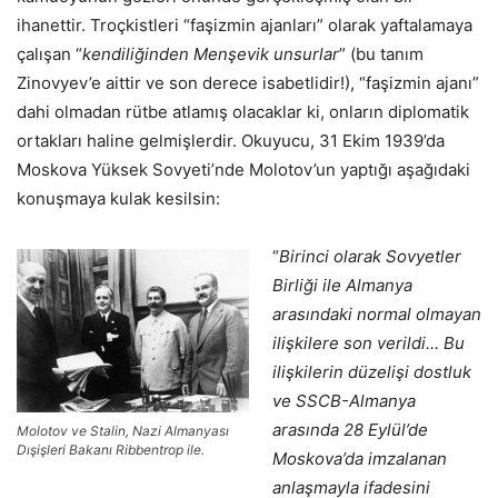
ihanettir. Troçkistleri “faşizmin ajanları” olarak yaftalamaya
çalışan “
kendiliğinden Menşevik unsurlar
” (bu tanım
Zinovyev’e aittir ve son derece isabetlidir!), “faşizmin ajanı”
dahi olmadan rütbe atlamış olacaklar ki, onların diplomatik
ortakları haline gelmişlerdir. Okuyucu, 31 Ekim 1939’da
Moskova Yüksek Sovyeti’nde Molotov’un yaptığı aşağıdaki
konuşmaya kulak kesilsin:
“
Birinci olarak Sovyetler
Birliği ile Almanya
arasındaki normal olmayan
ilişkilere son verildi… Bu
ilişkilerin düzelişi dostluk
ve SSCB-Almanya
arasında 28 Eylül’de
Molotov ve Stalin, Nazi Almanyası
Dışişleri Bakanı Ribbentrop ile.
Moskova’da imzalanan
anlaşmayla ifadesini