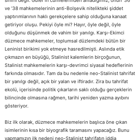
sınırlı değil. Güler’in cümlelerinden anladığımız, onun ’36
ve ’38 mahkemelerinin anti-Bolşevik nitelikteki şiddet
yaptırımlarının haklı gerekçelere sahip olduğuna kanaat
getiriyor oluşu. Pekiyi öyle mi? Hayır, öyle değil, öyle
olduğunu düşünmek de vahim bir yanılgı. Karşı-Ekimci
düzmece mahkemeler, toplumsal düzlemdeki bütün bir
Leninist birikimi yok etmeye hasredilmişti. Aslında etik
çıkmazın en büyüğü, Stalinist kalemlerin birçoğunun,
Stalinist mahkemelerin karşı-devrimci siyasal hedeflerinin
farkında olmasıdır. Tam da bu nedenle neo-Stalinist tahrifat
bir yanılgı değil, açık bir yalan ve iftiradır. Zira bu tahrifat
ekolü, içerisinde politik çıkarların saklı olduğu gerçeklerin
bilincinde olmasına rağmen, tarihi yeniden yazma ayıbını
gösteriyor.
Biz ilk olarak, düzmece mahkemelerin başlıca öne çıkan
isimlerinin kısa bir biyografik taramasını yapacağız. Bunu
yapmamızın ilk nedeni neo-Stalinist tahrifatın iddia